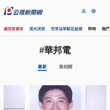
總預算審查
漢光演習
苦茶油苯駢芘超標
即時
熱門
#華邦電
最新
最相關