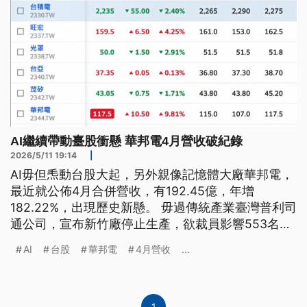
AI繼續帶動臺股衝懸 華邦電4月營收破紀錄
2026/5/11 19:14
|
AI毋但𤆬動台股大起，另外親像記憶體大廠華邦電，
最近就公佈4月合併營收，有192.45億，年增
182.22%，出現歷史新懸。 毋過傳統產業臺灣普利司
通公司，宣布新竹廠停止生產，欲裁員影響553名員
工。 （新聞標題、導言為台語文）
AI
台股
華邦電
4月營收
...
1