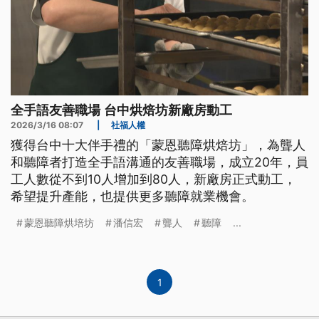
全手語友善職場 台中烘焙坊新廠房動工
2026/3/16 08:07
|
社福人權
獲得台中十大伴手禮的「蒙恩聽障烘焙坊」，為聾人
和聽障者打造全手語溝通的友善職場，成立20年，員
工人數從不到10人增加到80人，新廠房正式動工，
希望提升產能，也提供更多聽障就業機會。
蒙恩聽障烘培坊
潘信宏
聾人
聽障
...
1