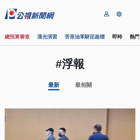
總預算審查
漢光演習
苦茶油苯駢芘超標
即時
熱門
#浮報
最新
最相關