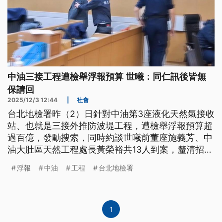
中油三接工程遭檢舉浮報預算 世曦：同仁訊後皆無
保請回
2025/12/3 12:44
|
社會
台北地檢署昨（2）日針對中油第3座液化天然氣接收
站、也就是三接外推防波堤工程，遭檢舉浮報預算超
過百億，發動搜索，同時約談世曦前董座施義芳、中
油大肚區天然工程處長黃榮裕共13人到案，釐清招標
過程是否涉及貪汙、違反《採購法》。台灣世曦表
浮報
中油
工程
台北地檢署
示，公司均全力配合，同仁訊後皆獲無保請回。
1