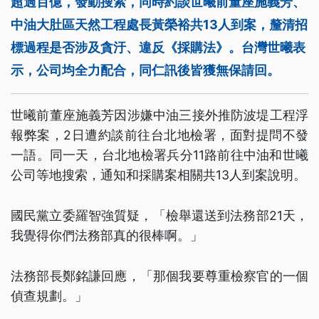
超過百億，發動搜索，同時約談世曦前董座施義芳、
中油大肚區天然工程處長黃榮裕共13人到案，釐清招
標過程是否涉及貪汙、違反《採購法》。台灣世曦表
示，公司均全力配合，同仁訊後皆獲無保請回。
世曦前董座施義芳因涉嫌中油三接外推防波堤工程浮
報弊案，2日遭約談前往台北地檢署，面對提問不發
一語。同一天，台北地檢署兵分11路前往中油和世曦
公司等地搜索，通知和採購案相關共13人到案說明。
國民黨立委羅智強質疑，「檢舉還送到法務部21天，
我覺得你們法務部真的很棒啊。」
法務部長鄭銘謙回應，「那個我要尊重檢察官的一個
偵查規劃。」