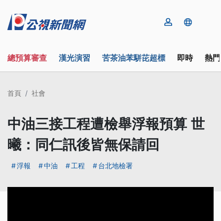
總預算審查
漢光演習
苦茶油苯駢芘超標
即時
熱門
首頁
社會
中油三接工程遭檢舉浮報預算 世
曦：同仁訊後皆無保請回
浮報
中油
工程
台北地檢署