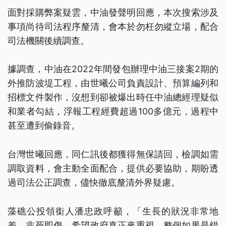
面對採購弊案疑雲，中油發聲明回應，本次搜索涉及
事項尚待司法程序釐清，會本於勿枉勿縱立場，配合
司法機關後續調查。
據調查，中油在2022年間發包辦理中油三接案2期的
外推防波堤工程，由世曦公司負責設計、預算編列和
招標文件製作，沒想到卻被爆出時任中油總經理疑似
和業者勾結，浮報工程經費超過100多億元，過程中
甚至遭到偷錄音。
台灣世曦回應，同仁訊後都獲得無保請回，檢調如需
調取資料，會主動全面配合，提供必要協助，期盼透
過司法公正調查，儘快徹底釐清外界疑慮。
藻礁公投領銜人潘忠政呼籲，「生長的狀況非常地
差，非死即傷，希望政府真正來重視，整個如果是錯