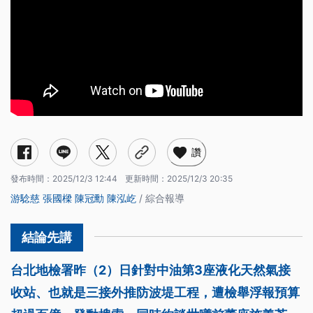
讚
發布時間：
2025/12/3 12:44
更新時間：
2025/12/3 20:35
游騐慈
張國樑
陳冠勳
陳泓屹
/ 綜合報導
台北地檢署昨（2）日針對中油第3座液化天然氣接
收站、也就是三接外推防波堤工程，遭檢舉浮報預算