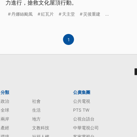
力進行，搶救文化屋頂行動。
丹娜絲颱風
紅瓦片
天主堂
災後重建
...
1
分類
公廣集團
政治
社會
公共電視
全球
生活
PTS TW
兩岸
地方
公視台語台
產經
文教科技
中華電視公司
環境
社福人權
客家電視台