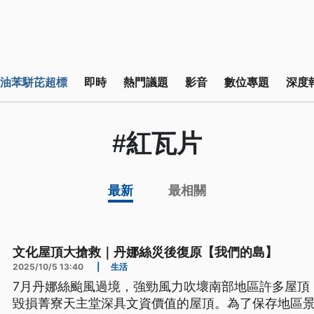
油苯駢芘超標
即時
熱門議題
影音
數位專題
深度
#紅瓦片
最新
最相關
文化屋頂大搶救｜丹娜絲災後復原【我們的島】
2025/10/5 13:40
|
生活
7月丹娜絲颱風過境，強勁風力吹壞南部地區許多屋頂
毀損菁寮天主堂深具文資價值的屋頂。為了保存地區