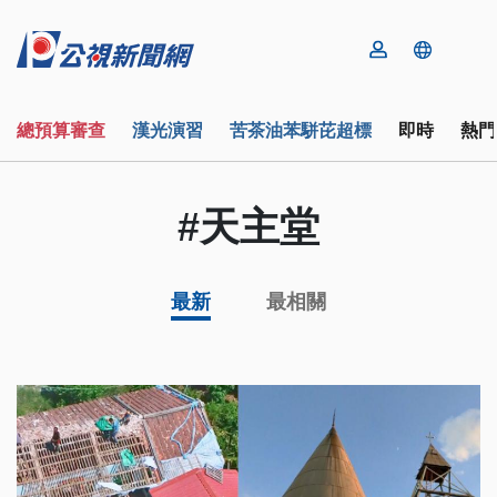
總預算審查
漢光演習
苦茶油苯駢芘超標
即時
熱門
#天主堂
最新
最相關