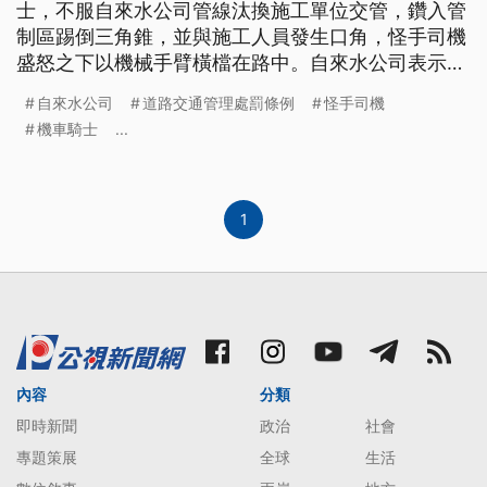
士，不服自來水公司管線汰換施工單位交管，鑽入管
制區踢倒三角錐，並與施工人員發生口角，怪手司機
盛怒之下以機械手臂橫檔在路中。自來水公司表示將
要求停工，依契約處分施工廠商，警方也要開罰。
自來水公司
道路交通管理處罰條例
怪手司機
機車騎士
...
1
內容
分類
即時新聞
政治
社會
專題策展
全球
生活