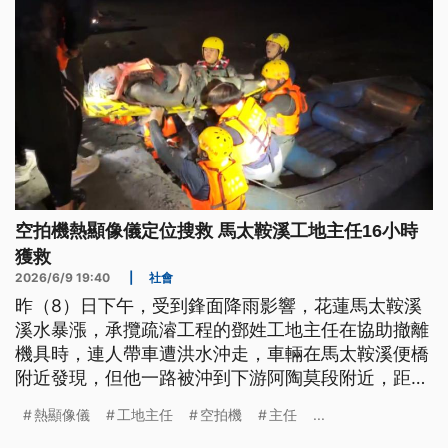
空拍機熱顯像儀定位搜救 馬太鞍溪工地主任16小時
獲救
2026/6/9 19:40
|
社會
昨（8）日下午，受到鋒面降雨影響，花蓮馬太鞍溪
溪水暴漲，承攬疏濬工程的鄧姓工地主任在協助撤離
機具時，連人帶車遭洪水沖走，車輛在馬太鞍溪便橋
附近發現，但他一路被沖到下游阿陶莫段附近，距離
超過9公里遠，搜救人員利用空拍機熱顯像儀定位位
熱顯像儀
工地主任
空拍機
主任
...
置，救援過程更多數靠人員徒步挺進，途中還用手腳