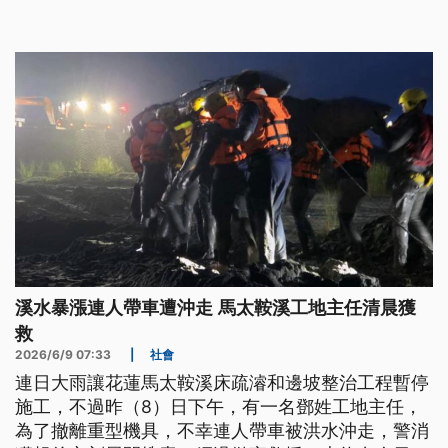
搶救，終於在清晨4時39分成功救出。
溪水暴漲連人帶車遭沖走 馬太鞍溪工地主任清晨獲
救
2026/6/9 07:33
|
社會
連日大雨讓花蓮馬太鞍溪床疏濬和邊坡整治工程暫停
施工，不過昨（8）日下午，有一名鄧姓工地主任，
為了撤離重型機具，不幸連人帶車被洪水沖走，警消