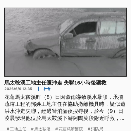
併用爬行，歷經近16小時搶救，終於在今（9）日清
晨4時許將人救出，平安獲救。
馬太鞍溪工地主任遭沖走 失聯16小時後獲救
2026/6/9 12:35
|
社會
花蓮馬太鞍溪昨（8）日因豪雨導致溪水暴漲，承攬
疏濬工程的鄧姓工地主任在協助撤離機具時，疑似遭
洪水沖走失聯，經過警消漏夜搜尋後，於今（9）日
凌晨發現他位於馬太鞍溪下游阿陶莫段附近呼救，搜
救人員利用空拍機熱顯像儀鎖定位置，歷經近16小時
工地主任
馬太鞍溪
花蓮慈濟醫院
消防局