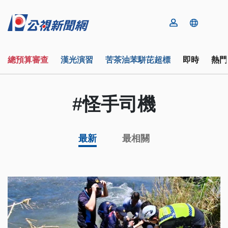
總預算審查
漢光演習
苦茶油苯駢芘超標
即時
熱門
#怪手司機
最新
最相關