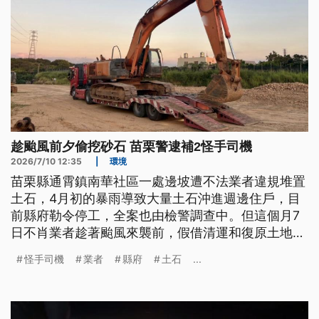
趁颱風前夕偷挖砂石 苗栗警逮補2怪手司機
2026/7/10 12:35
|
環境
苗栗縣通霄鎮南華社區一處邊坡遭不法業者違規堆置
土石，4月初的暴雨導致大量土石沖進週邊住戶，目
前縣府勒令停工，全案也由檢警調查中。但這個月7
日不肖業者趁著颱風來襲前，假借清運和復原土地名
義，再度進場違規挖掘、篩選礫石。檢方指揮警方偵
怪手司機
業者
縣府
土石
...
辦，當場逮捕2名怪手司機並查扣9部重機具，強制移
置保管。