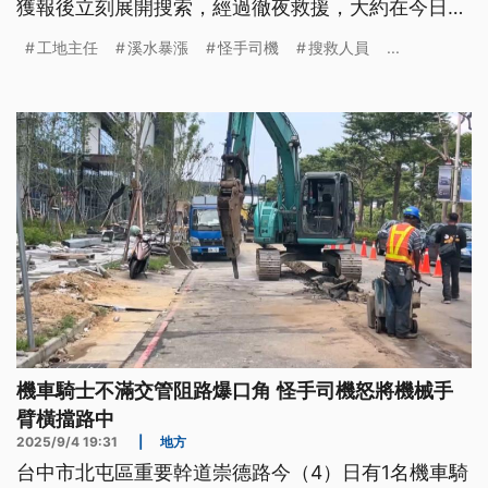
獲報後立刻展開搜索，經過徹夜救援，大約在今日清
晨傳來令人振奮的好消息，鄧姓主任已經被救援上
工地主任
溪水暴漲
怪手司機
搜救人員
...
岸、送醫治療。
機車騎士不滿交管阻路爆口角 怪手司機怒將機械手
臂橫擋路中
2025/9/4 19:31
|
地方
台中市北屯區重要幹道崇德路今（4）日有1名機車騎