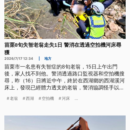
苗栗8旬失智老翁走失1日 警消在透過空拍機河床尋
獲
2026/7/17 12:34
|
地方
苗栗市一名患有失智症的8旬老翁，15日上午出門
後，家人找不到他。警消透過路口監視器和空拍機搜
尋，昨（16）日將近中午，終於在西湖鄉的西湖溪河
床上，發現已經體力透支的老翁，警消協調怪手以挖
斗將老翁順利搬運到河邊，送醫後無大礙。
老翁
西湖
空拍機
河床
...