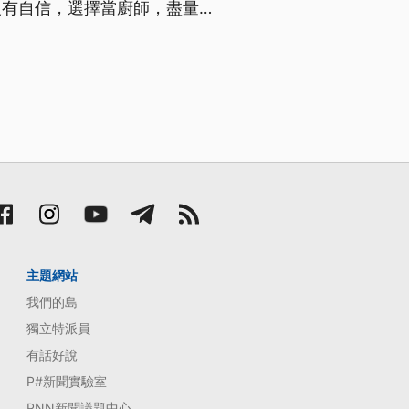
沒有自信，選擇當廚師，盡量避
，不但拿下PCA專業拉花競技
世界拉花金牌。他認為人生一定
主題網站
我們的島
獨立特派員
有話好說
P#新聞實驗室
PNN新聞議題中心