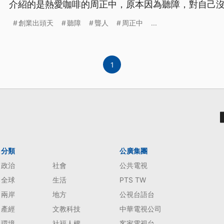
介紹的是熱愛咖啡的周正中，原本因為聽障，對自己
開與人群的溝通。沒想到接觸到咖啡後，打開了新世界
創業出頭天
聽障
聾人
周正中
...
台灣總決賽冠軍，更成為台灣首位LAGS義大利米蘭
要找到一件熱愛的事，全心投入。
1
分類
公廣集團
政治
社會
公共電視
全球
生活
PTS TW
兩岸
地方
公視台語台
產經
文教科技
中華電視公司
環境
社福人權
客家電視台