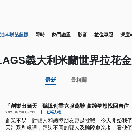
油苯駢芘超標
即時
熱門議題
影音
數位專題
深度
LAGS義大利米蘭世界拉花
最新
最相關
「創業出頭天」聽障創業克服萬難 實踐夢想找回自信
2025/8/18 08:31
|
社福人權
創業不易，對聾人和聽障朋友更是挑戰。今天開始我
天》系列報導，拜訪不同的聾人及聽障創業者，看他