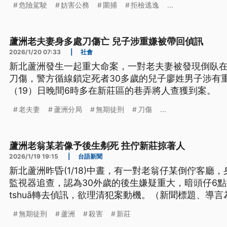
危險駕駛
妨害公務
圍捕
拒檢逃逸
...
蘆洲老夫妻身多處刀傷亡 兒子涉重嫌被帶回偵訊
2026/1/20 07:33
|
社會
新北蘆洲發生一起重大命案，一對老夫妻被發現倒臥
刀傷，警方循線鎖定死者30多歲的兒子廖姓男子涉有
（19）日晚間6時多在新莊區的巷弄將人查獲到案。
老夫妻
蘆洲分局
無期徒刑
刀傷
...
蘆洲老翁某若像予後生刜死 拄佇新莊掠著人
2026/1/19 19:15
|
台語新聞
新北蘆洲昨昏(1/18)中晝，有一對老翁仔某倒佇客廳，身
監視器追查，認為30外歲的後生嫌疑重大，暗頭仔6
tshuā轉去偵訊，欲理清犯案動機。（新聞標題、導
無期徒刑
蘆洲
殺害
新莊