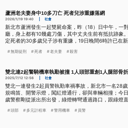
蘆洲老夫妻身中10多刀亡 死者兒涉重嫌落網
2026/1/19 19:40
|
社會
新北市蘆洲發生一起雙屍命案，昨（18）日中午，一
廳，身上都有10幾處刀傷，其中丈夫生前有抵抗跡象
定死者的30多歲兒子涉有重嫌，19日晚間6時許已在
釐清犯案動機。
無期徒刑
死者
老夫妻
殺害
雙北連2起警騎機車執勤被撞 1人頭部重創1人腿部骨
2025/7/12 12:56
|
社會
雙北一連發生2起員警執勤車禍事故，新北市一名28歲
規鳴笛、開警示燈，闖紅燈通行，卻與車輛相撞；今日
歲警察剛從派出所出發，綠燈轉彎通過路口，跟綠燈
部嚴重受創。
頭部
多元計程車
警用機車
員警