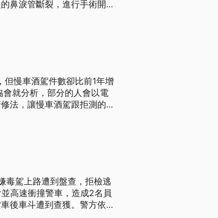
眼的鼻淚管斷裂，進行手術開
為，將依重傷害、《跟騷法》等
押、保安處分。
，但慢車酒駕件數卻比前1年增
協會就分析，部分的人會以電
府修法，讓慢車酒駕跟拒測的罰
嫌毒駕上路遭到盤查，拒檢逃
會並高速衝撞警車，造成2名員
貨車後車斗遭到查獲。警方依毒