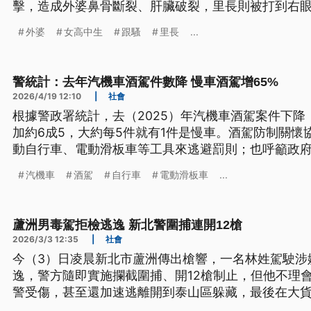
擊，造成外婆鼻骨斷裂、肝臟破裂，里長則被打到右
刀。而全案經警方調查，發現嫌犯不是首次有跟騷行
外婆
女高中生
跟騷
里長
...
罪嫌，將移送地檢署偵辦，並建請檢方聲請預防性羈
警統計：去年汽機車酒駕件數降 慢車酒駕增65%
2026/4/19 12:10
|
社會
根據警政署統計，去（2025）年汽機車酒駕案件下降
加約6成5，大約每5件就有1件是慢車。酒駕防制關懷
動自行車、電動滑板車等工具來逃避罰則；也呼籲政
則接近機車，防堵道安新破口。
汽機車
酒駕
自行車
電動滑板車
...
蘆洲男毒駕拒檢逃逸 新北警圍捕連開12槍
2026/3/3 12:35
|
社會
今（3）日凌晨新北市蘆洲傳出槍響，一名林姓駕駛涉
逸，警方隨即實施攔截圍捕、開12槍制止，但他不理
警受傷，甚至還加速逃離開到泰山區躲藏，最後在大
駕、危險駕駛、妨害公務等罪嫌移送地檢署偵辦。