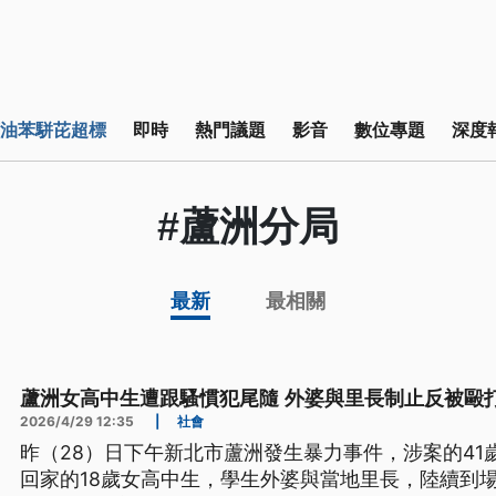
油苯駢芘超標
即時
熱門議題
影音
數位專題
深度
#蘆洲分局
最新
最相關
蘆洲女高中生遭跟騷慣犯尾隨 外婆與里長制止反被毆
2026/4/29 12:35
|
社會
昨（28）日下午新北市蘆洲發生暴力事件，涉案的41
回家的18歲女高中生，學生外婆與當地里長，陸續到