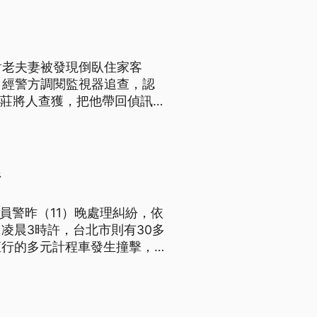
對老夫妻被發現倒臥住家客
。經警方調閱監視器追查，認
新莊將人查獲，把他帶回偵訊，
折
員警昨（11）晚處理糾紛，依
凌晨3時許，台北市則有30多
直行的多元計程車發生撞擊，頭