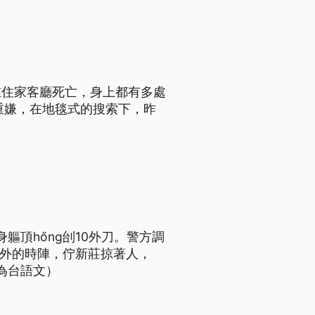
在住家客廳死亡，身上都有多處
重嫌，在地毯式的搜索下，昨
軀頂hőng刣10外刀。警方調
點外的時陣，佇新莊掠著人，
言為台語文）