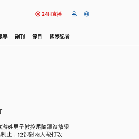
24H直播
報導
副刊
節目
國際記者
打
歲游姓男子被控尾隨跟蹤放學
場制止，他卻對兩人毆打攻