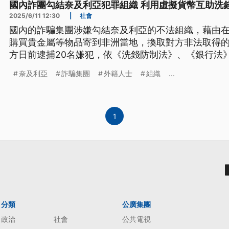
國內詐團勾結奈及利亞犯罪組織 利用虛擬貨幣互助洗
2025/6/11 12:30
|
社會
國內的詐騙集團涉嫌勾結奈及利亞的不法組織，藉由
購買貴金屬等物品寄到非洲當地，換取對方非法取得
方日前逮捕20名嫌犯，依《洗錢防制法》、《銀行法
起訴。而台北市則有警方攔阻詐騙，發現被害人掉入
奈及利亞
詐騙集團
外籍人士
組織
...
出案件將犯下洩密罪，因此損失700多萬元。
1
分類
公廣集團
政治
社會
公共電視