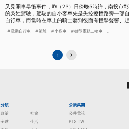
又見開車暴衝事件，昨（23）日傍晚5時許，南投市彰
的吳姓駕駛，駕駛的自小客車先是失控擦撞路旁一部
自行車，而當時在車上的騎士聽到後面有撞擊聲響、
傷。警方初步排除男子酒駕，確實肇事原因還要調查
電動自行車
駕駛
小客車
微型電動二輪車
...
1
分類
公廣集團
政治
社會
公共電視
全球
生活
PTS TW