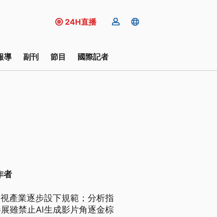
24H直播
報導
副刊
節目
國際記者
作者
影視產業逐步設下規範；分析指
影展雖禁止AI生成影片角逐金棕