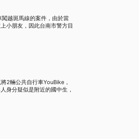
車闖越斑馬線的案件，由於當
撞上小朋友，因此台南市警方目
2輛公共自行車YouBike，
案人身分疑似是附近的國中生，