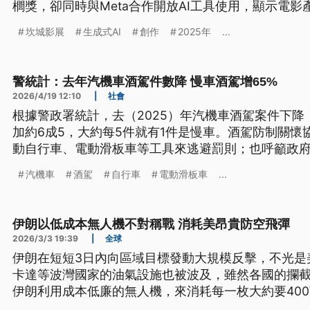
櫚獎，卻同時與Meta合作開放AI工具使用，顯示電
尋求平衡。
坎城影展
生成式AI
創作
2025年
...
警統計：去年汽機車酒駕件數降 慢車酒駕增65%
2026/4/19 12:10
|
社會
根據警政署統計，去（2025）年汽機車酒駕案件下降
加約6成5，大約每5件就有1件是慢車。酒駕防制關懷
動自行車、電動滑板車等工具來逃避罰則；也呼籲政
則接近機車，防堵道安新破口。
汽機車
酒駕
自行車
電動滑板車
...
伊朗以低成本無人機不對稱戰 消耗美昂貴防空飛彈
2026/3/3 19:39
|
全球
伊朗在短短3日內向區域目標發動大規模反擊，不光是
卡達等波灣國家的油氣設施也被波及，雖然各國的攔
伊朗利用成本低廉的無人機，來消耗每一枚大約要40
對稱戰術，可能讓盟軍防空彈藥，面臨不足的危機。