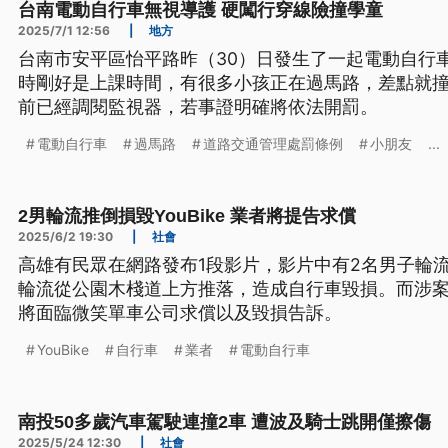
台南電動自行車無視導護 硬闖行穿線險撞學童
2025/7/1 12:56
|
地方
台南市安平區怡平路昨（30）日發生了一起電動自行
時剛好是上課時間，有很多小孩正在過馬路，差點就
前已經調閱監視器，若事證明確將依法開罰。
電動自行車
過馬路
道路交通管理處罰條例
小朋友
...
2男輪流推倒損毀YouBike 業者將提告求償
2025/6/2 19:30
|
社會
高雄有民眾在網路發布1段影片，影片中有2名男子輪流將
輪流從公園木棧道上方推落，造成自行車毀損。而涉
將面臨微笑單車公司求償以及毀損告訴。
YouBike
自行車
業者
電動自行車
南投50多歲汽車駕駛連撞2車 遭波及騎士跳開僅擦傷
2025/5/24 12:30
|
社會