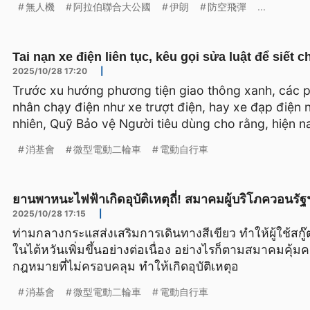
無人機
阿拉伯聯合大公國
伊朗
防空飛彈
...
Tai nạn xe điện liên tục, kêu gọi sửa luật để siết c
2025/10/28 17:20
|
Trước xu hướng phương tiện giao thông xanh, các p
nhân chạy điện như xe trượt điện, hay xe đạp điện 
nhiên, Quỹ Bảo vệ Người tiêu dùng cho rằng, hiện n
消基會
微型電動二輪車
電動自行車
ยานพาหนะไฟฟ้าเกิดอุบัติเหตุถี่! สมาคมผู้บริโภควอนร
2025/10/28 17:15
|
ท่ามกลางกระแสส่งเสริมการเดินทางสีเขียว ทำให้ผู้ใช้สก
ในไต้หวันเพิ่มขึ้นอย่างต่อเนื่อง อย่างไรก็ตามสมาคมคุ้มค
กฎหมายที่ไม่ครอบคลุม ทำให้เกิดอุบัติเหตุอ
消基會
微型電動二輪車
電動自行車