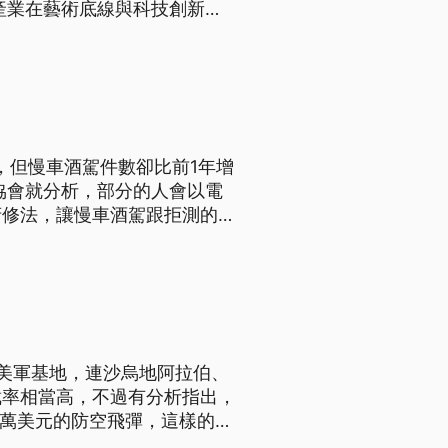
影產業在藝術底線與科技創新間
，但慢車酒駕件數卻比前1年增
協會就分析，部分的人會以電
府修法，讓慢車酒駕跟拒測的罰
美軍基地，連沙烏地阿拉伯、
截率相當高，不過有分析指出，
0萬美元的防空飛彈，這樣的不