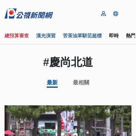
總預算審查
漢光演習
苦茶油苯駢芘超標
即時
熱門
#慶尚北道
最新
最相關