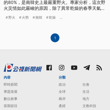
的80%，是南韓史上最嚴重野火。專家分析，這次野
火災情如此嚴峻的原因，除了異常乾燥的春季天氣
外，當地大量原生的松樹針葉林與南韓政府近年積極
野火
火勢
南韓
乾燥
...
投入種植的新林地，也都成為火勢難以阻擋的關鍵之
一。
1
內容
分類
即時新聞
政治
社會
專題策展
全球
生活
數位敘事
兩岸
地方
當期節目
產經
文教科技