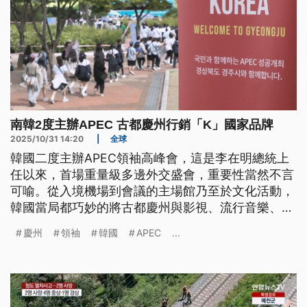
南韓2度主辦APEC 古都慶州行銷「K」國家品牌
2025/10/31 14:20
|
全球
韓國二度主辦APEC領袖高峰會，這是李在明總統上
任以來，首場重量級多邊外交盛會，重要性當然不言
可喻。從入境機場到會議的主場館乃至於文化活動，
韓國當局都巧妙的將古都慶州與影視、流行音樂、科
技、美食等元素融合，一鼓作氣把英文字母K所代表
慶州
領袖
韓國
APEC
...
的「韓式」國家品牌，做到極大化的發揮。