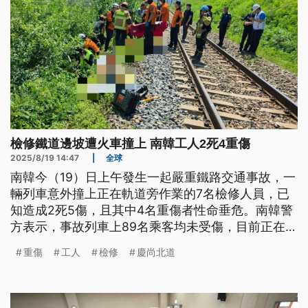
檢修鐵道邊坡遭火車撞上 南韓工人2死4重傷
2025/8/19 14:47
|
全球
南韓今（19）日上午發生一起嚴重鐵路交通事故，一
輛列車意外撞上正在軌道旁作業的7名檢修人員，已
知造成2死5傷，且其中4名重傷者性命垂危。南韓警
方表示，事故列車上89名乘客均未受傷，目前正在釐
清事故經過。
重傷
工人
檢修
慶尚北道