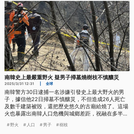
南韓史上最嚴重野火 疑男子掃墓燒樹枝不慎釀災
2025/3/31 12:31
|
全球
南韓警方30日逮捕一名涉嫌引發史上最大野火的男
子，據信他22日掃墓不慎釀災，不但造成26人死亡
及數千建築被毀，還把歷史悠久的古廟給燒了。這場
火也暴露出南韓人口危機與城鄉差距，祝融在多半是
年長者的村落中肆虐，老人家想救火根本無能為力。
野火
人口
男子
樹枝