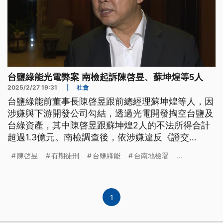
台鹽綠能光電弊案 南檢起訴陳啓昱、蘇坤煌等5人
2025/2/27 19:31
|
社會
台鹽綠能前董事長陳啓昱跟前總經理蘇坤煌等人，因
涉嫌與下游開發公司勾結，透過光電開發掏空台鹽及
台綠資產，其中陳啓昱跟蘇坤煌2人的不法所得合計
超過1.3億元。南檢調查後，依涉嫌違反《證交
法》、《公司法》等起訴，陳啓昱被求處12年有期徒
陳啓昱
有期徒刑
台鹽綠能
台南地檢署
...
刑、蘇坤煌則是10年有期徒刑。
1