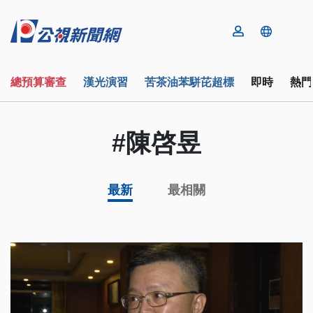
總預算審查
漢光演習
苦茶油苯駢芘超標
即時
熱門
#陳啓昱
最新
最相關