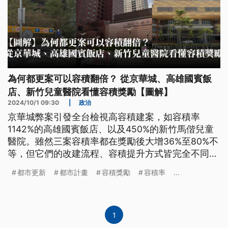
為何都更案可以容積翻倍？ 從京華城、高雄國賓飯
店、新竹兒童醫院看懂容積獎勵【圖解】
2024/10/1 09:30
|
政治
京華城弊案引發全台檢視高容積建案，如容積率
1142%的高雄國賓飯店、以及450%的新竹馬偕兒童
醫院。雖然三案容積率都在獎勵後大增36%至80%不
等，但它們的改建流程、容積提升方式皆完全不同。
三者差異在哪？帶你一次看懂。
都市更新
都市計畫
容積獎勵
容積率
...
1