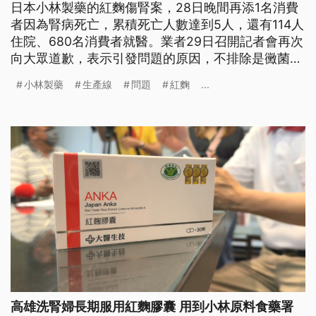
日本小林製藥的紅麴傷腎案，28日晚間再添1名消費
者因為腎病死亡，累積死亡人數達到5人，還有114人
住院、680名消費者就醫。業者29日召開記者會再次
向大眾道歉，表示引發問題的原因，不排除是黴菌生
成的物質。日本厚生勞動省則表示，目前已經查出有
小林製藥
生產線
問題
紅麴
...
青黴菌中生成的高毒性化合物軟毛青黴，但仍無法確
認是否與引發腎病有關。
高雄洗腎婦長期服用紅麴膠囊 用到小林原料食藥署