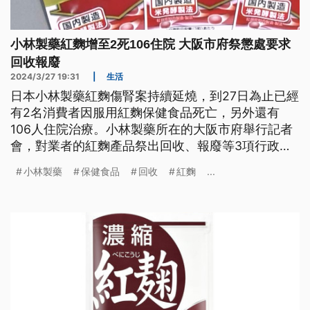
小林製藥紅麴增至2死106住院 大阪市府祭懲處要求
回收報廢
2024/3/27 19:31
|
生活
日本小林製藥紅麴傷腎案持續延燒，到27日為止已經
有2名消費者因服用紅麴保健食品死亡，另外還有
106人住院治療。小林製藥所在的大阪市府舉行記者
會，對業者的紅麴產品祭出回收、報廢等3項行政懲
處。而日本生產並銷售到台灣的「DHC濃縮紅麴」，
小林製藥
保健食品
回收
紅麴
...
因在台灣的配方有用到問題紅麴，目前已緊急下令回
收。