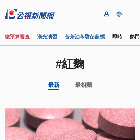
總預算審查
漢光演習
苦茶油苯駢芘超標
即時
熱門
#紅麴
最新
最相關