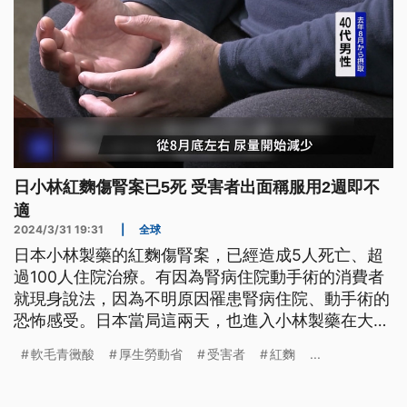
日小林紅麴傷腎案已5死 受害者出面稱服用2週即不
適
2024/3/31 19:31
|
全球
日本小林製藥的紅麴傷腎案，已經造成5人死亡、超
過100人住院治療。有因為腎病住院動手術的消費者
就現身說法，因為不明原因罹患腎病住院、動手術的
恐怖感受。日本當局這兩天，也進入小林製藥在大阪
府與和歌山縣的工廠檢查。
軟毛青黴酸
厚生勞動省
受害者
紅麴
...