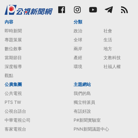
內容
分類
即時新聞
政治
社會
專題策展
全球
生活
數位敘事
兩岸
地方
當期節目
產經
文教科技
深度報導
環境
社福人權
觀點
公廣集團
主題網站
公共電視
我們的島
PTS TW
獨立特派員
公視台語台
有話好說
中華電視公司
P#新聞實驗室
客家電視台
PNN新聞議題中心