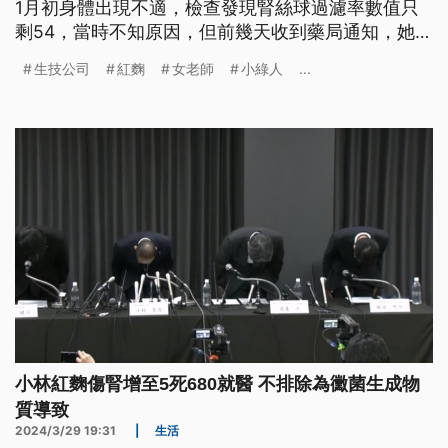
1月初身體出現不適，檢查發現腎絲球過濾率數值只
剩54，當時不知原因，但前幾天收到藥局通知，她所
吃的紅麴膠囊成分與小林製藥紅麴相關。
生技公司
紅麴
女老師
小綠人
...
小林紅麴傷腎增至5死680就醫 不排除為黴菌生成物
質導致
2024/3/29 19:31
|
生活