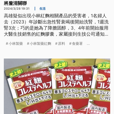
將釐清關聯
2024/3/28 19:31
|
生活
高雄疑似出現小林紅麴相關產品的受害者，1名婦人
去（2023）年診斷出急性腎衰竭後開始洗腎，1週洗
腎3次；巧的是她為了降膽固醇，3、4年前開始服用
大醫生技銷售的紅麴膠囊，家屬接到生技公司通知稱
產品用到小林紅麴原料要下架，懷疑腎臟惡化恐跟小
小林製藥
小林製藥紅麴
原料
食藥署
...
林紅麴原料有關。生技公司已通知日方，後續求償都
會協助。不過食藥署回應，民眾選購的膠囊不是小林
紅麴產品而是原料，是否有關聯還要調查。