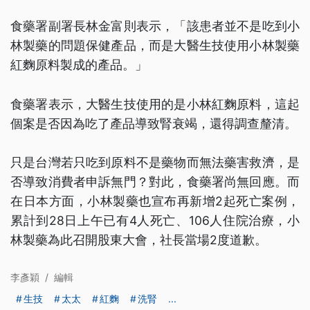
食藥署副署長林金富則表示，「該患者並不是吃到小
林製藥的問題保健產品，而是大醫生技使用小林製藥
紅麴原料製成的產品。」
食藥署表示，大醫生技使用的是小林紅麴原料，這起
個案是否因為吃了產品導致腎衰竭，還得調查釐清。
只是台灣若只吃到原料不是藥物而無法藥害救濟，是
否導致消費者申訴無門？對此，食藥署尚無回應。而
在日本方面，小林製藥也宣布再新增2起死亡案例，
累計到28日上午已有4人死亡、106人住院治療，小
林製藥為此召開股東大會，社長當場2度道歉。
李彥穎
/
編輯
生技
太太
紅麴
洗腎
...