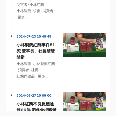
·
·
受害者
小林紅麴
·
·
·
小林製藥
求償
消費者
更多...
2024-07-23 20:48:45
小林製藥紅麴事件81
死 董事長、社長雙雙
請辭
·
小林製藥
小林製藥紅麴
·
·
·
消費者
社長
·
紅麴保健品
更多...
2024-06-27 20:09:00
小林紅麴不良反應通
報66件 消保會提團體