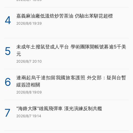
嘉義麻油廠低溫焙炒苦茶油 仍驗出苯駢芘超標
4
2026/8/6 19:39
未成年土撥鼠登成人平台 學術團隊開帳號募逾5千美
5
元
2026/8/7 20:10
連兩起烏干達扣留我國旅客護照 外交部：疑與台暫
6
緩簽證相關
2026/8/8 19:09
"海鋒大隊"雄風飛彈車 漢光演練反制共艦
7
2026/8/7 19:14