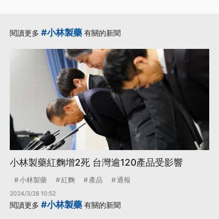
訴訟
·
·
不良反應
保健食品
·
·
·
協會
原料
消費者
#小林製藥
閱讀更多
有關的新聞
更多...
小林製藥紅麴增2死 台灣逾120產品受影響
小林製藥
紅麴
產品
通報
2024/3/28 10:52
#小林製藥
閱讀更多
有關的新聞