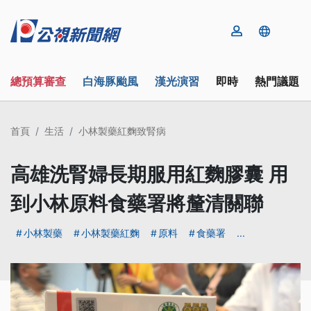
總預算審查
白海豚颱風
漢光演習
即時
熱門議題
首頁
生活
小林製藥紅麴致腎病
高雄洗腎婦長期服用紅麴膠囊 用
到小林原料食藥署將釐清關聯
小林製藥
小林製藥紅麴
原料
食藥署
...