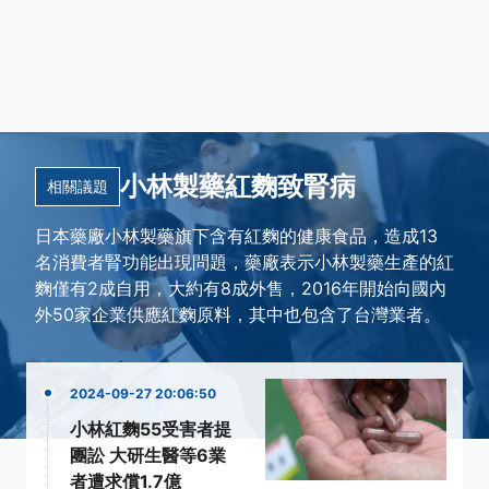
小林製藥紅麴致腎病
相關議題
日本藥廠小林製藥旗下含有紅麴的健康食品，造成13
名消費者腎功能出現問題，藥廠表示小林製藥生產的紅
麴僅有2成自用，大約有8成外售，2016年開始向國內
外50家企業供應紅麴原料，其中也包含了台灣業者。
2024-09-27 20:06:50
小林紅麴55受害者提
團訟 大研生醫等6業
者遭求償1.7億