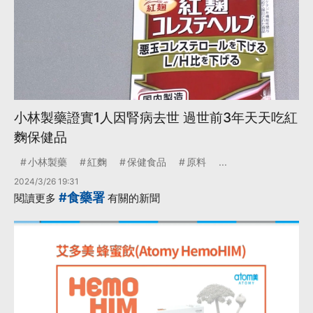
小林製藥證實1人因腎病去世 過世前3年天天吃紅
麴保健品
小林製藥
紅麴
保健食品
原料
...
2024/3/26 19:31
#食藥署
閱讀更多
有關的新聞