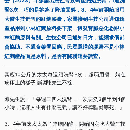
去（2023）年診斷出急性腎衰竭後開始洗腎，1週洗
腎3次；巧的是她為了降膽固醇，3、4年前開始服用
大醫生技銷售的紅麴膠囊，家屬接到生技公司通知稱
產品用到小林紅麴原料要下架，懷疑腎臟惡化恐跟小
林紅麴原料有關。生技公司已通知日方，後續求償都
會協助。不過食藥署回應，民眾選購的膠囊不是小林
紅麴產品而是原料，是否有關聯還要調查。
暴瘦10公斤的太太每週須洗腎3次，虛弱用餐、躺在
病床上的樣子都讓陳先生不捨。
陳先生說：「每週二四六洗腎，一次要洗3個半到4個
小時，這樣人生有什麼意義，講不好聽點就等死。」
3、4年前陳太太為了降膽固醇，開始固定吃大醫生技