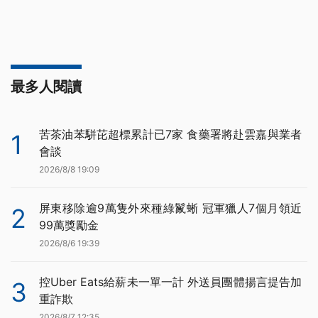
最多人閱讀
苦茶油苯駢芘超標累計已7家 食藥署將赴雲嘉與業者
1
會談
2026/8/8 19:09
屏東移除逾9萬隻外來種綠鬣蜥 冠軍獵人7個月領近
2
99萬獎勵金
2026/8/6 19:39
控Uber Eats給薪未一單一計 外送員團體揚言提告加
3
重詐欺
2026/8/7 12:35