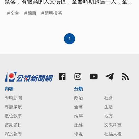
聚落，有很高的人文價值，全盛時期超過千人，全村
祭祖儀式超過2百年歷史，從清朝到現在已經24代。
全台
楠西
清明掃墓
ns 虔誠的站在祖墳前 子子孫孫們團聚一堂 今天一起
來清明掃墓 ns 看看這人潮，非常壯觀 他們不但是同
個家族 在過去甚至住在同個村子裡
1
內容
分類
即時新聞
政治
社會
專題策展
全球
生活
數位敘事
兩岸
地方
當期節目
產經
文教科技
深度報導
環境
社福人權