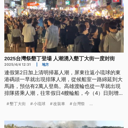
2025台灣祭墾丁登場 人潮湧入墾丁大街一度封街
2025/4/4 12:31
|
地方
連假第2日加上清明掃墓人潮，屏東往返小琉球的東
港碼頭一早就出現排隊人潮，從候船室一路綿延到大
馬路，預估有2萬人登島。高雄渡輪也從一早就出現
排隊搭乘人潮，往常假日4艘輪船，今（4）日則增加
到5艘渡輪來載運旅客。這次連假，墾丁也有音樂活
墾丁大街
小琉球
改裝車
台灣祭
...
動，恆春同樣湧入人潮，警方發現昨（3）日在恆春
半島的台26線超速違規達到60件違規，其中3件是嚴
重超速。