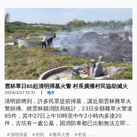
雲林單日65起清明掃墓火警 村長廣播村民協助滅火
2024/3/27 12:31
|
地方
清明節將到，許多民眾提前掃墓，讓近期雲林雜草火
警頻傳。經雲林縣消防局統計，23日全縣雜草火警達
65件，其中27日上午10時至中午2小時內多達20
件，古坑有一處公墓，因消防車都已出動無法立即趕
到，當地村長透過廣播器呼叫村民提水桶、竹掃，開
清明掃墓
村民
雜草火警
村長
...