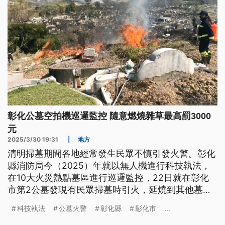
彰化公墓空拍機巡邏監控 隨意燃燒雜草最高罰3000
元
2025/3/30 19:31
|
地方
清明掃墓期間各地經常發生民眾不慎引發火警。彰化
縣消防局今（2025）年就以無人機進行科技執法，
在10大火災熱點墓區進行巡邏監控，22日就在彰化
市第2公墓發現有民眾掃墓時引火，延燒到其他墓地
造成火災，除了及時撲滅火勢，也依法開出今年首張
科技執法
公墓火警
彰化縣
彰化市
...
罰單，最高可罰3000元罰鍰。