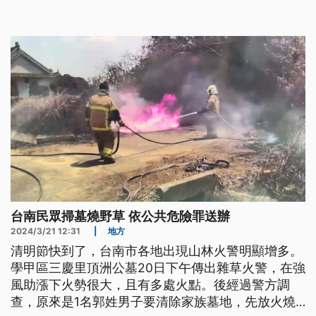
著農用噴灑機滅火。
台南民眾掃墓燒野草 依公共危險罪送辦
2024/3/21 12:31
|
地方
清明節快到了，台南市各地出現山林火警明顯增多。
學甲區三慶里頂洲公墓20日下午傳出雜草火警，在強
風助漲下火勢很大，且有多處火點。後經過警方調
查，原來是1名郭姓男子要清除家族墓地，先放火燒