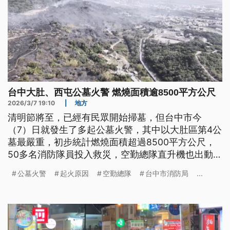
台中大肚、西屯公墓火警 燃燒面積逾8500平方公尺
2026/3/7 19:10
|
地方
清明節將至，已經有民眾開始掃墓，但台中市今
（7）日就發生了多起公墓火警，其中以大肚區第4公
墓最嚴重，初步統計燃燒面積超過8500平方公尺，
50多名消防隊員投入救災，空勤總隊直升機也出動協
助空中滅火。另外，在西屯區第14公墓的火警也燒了
公墓火警
起火原因
空勤總隊
台中市消防局
...
一整天，連一旁軍營的山坡也受到波及。