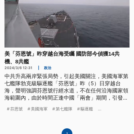
美「芬恩號」昨穿越台海受矚 國防部今偵獲14共
機、8共艦
2024/3/6 12:31
|
政治
中共升高兩岸緊張局勢，引起美國關注，美國海軍第
七艦隊勃克級驅逐艦「芬恩號」昨（5）日穿越台
海，聲明強調芬恩號行經水道，不在任何沿海國家領
海範圍內，由於時間正逢中國「兩會」期間，引發關
注。共軍東部戰區回擊，強調全程跟蹤監視美艦，隨
芬恩號
美國海軍
第七艦隊
驅逐艦
...
時應對一切威脅挑釁，也持續威嚇台灣，國防部上午
發布偵獲共機14架次、共艦8艘次擾台。
1