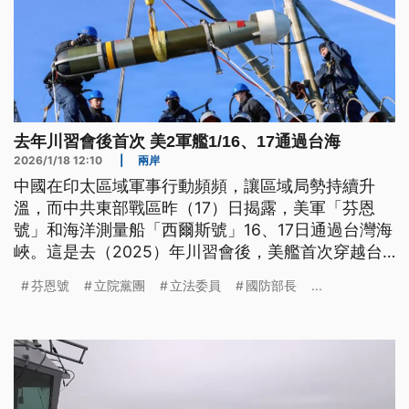
去年川習會後首次 美2軍艦1/16、17通過台海
2026/1/18 12:10
|
兩岸
中國在印太區域軍事行動頻頻，讓區域局勢持續升
溫，而中共東部戰區昨（17）日揭露，美軍「芬恩
號」和海洋測量船「西爾斯號」16、17日通過台灣海
峽。這是去（2025）年川習會後，美艦首次穿越台
海，也是川普第二任期中的第4次。我國防部強調，
芬恩號
立院黨團
立法委員
國防部長
...
台灣海峽是國際水域，各國享有自由航行權，循例不
會主動公布友盟動態。