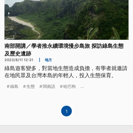
南部開講／學者推永續環境慢步島旅 探訪綠島生態
及歷史遺跡
2023/8/11 12:31
|
地方
綠島遊客變多，對當地生態造成負擔，有學者就邀請
在地民眾及台灣本島的年輕人，投入生態保育。
綠島
生態
閩南語
哈巴狗
...
1