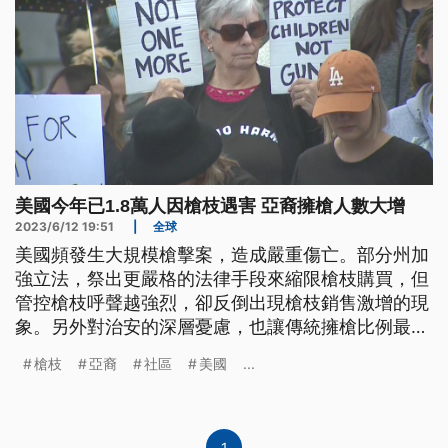
美國今年已1.8萬人因槍枝遇害 亞裔擁槍人數大增
2023/6/12 19:51
|
全球
美國頻發生大規模槍擊案，造成嚴重傷亡。部分州加
強立法，祭出更嚴格的法律手段來縮限槍枝購買，但
管控槍枝呼聲越強烈，卻反倒出現槍枝銷售激增的現
象。另外對治安的深層憂慮，也讓傳統擁槍比例最低
的亞裔買槍人數大幅增加。
槍枝
亞裔
社區
美國
...
1