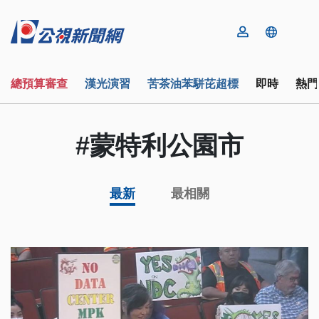
總預算審查
漢光演習
苦茶油苯駢芘超標
即時
熱門
#蒙特利公園市
最新
最相關