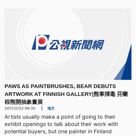
PAWS AS PAINTBRUSHES, BEAR DEBUTS
ARTWORK AT FINNISH GALLERY|熊掌揮毫 芬蘭
棕熊開抽象畫展
2017/2/22 08:35
|
地方
Artists usually make a point of going to their
exhibit openings to talk about their work with
potential buyers, but one painter in Finland