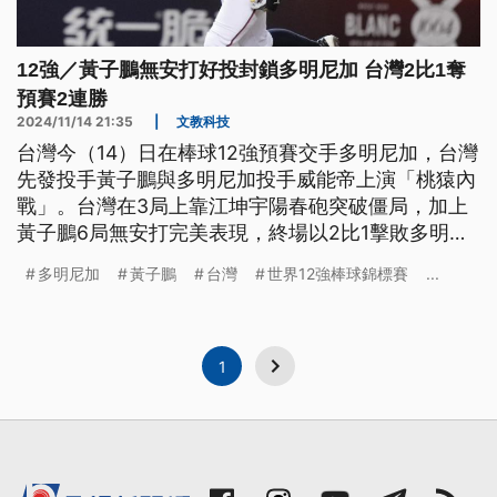
12強／黃子鵬無安打好投封鎖多明尼加 台灣2比1奪
預賽2連勝
2024/11/14 21:35
|
文教科技
台灣今（14）日在棒球12強預賽交手多明尼加，台灣
先發投手黃子鵬與多明尼加投手威能帝上演「桃猿內
戰」。台灣在3局上靠江坤宇陽春砲突破僵局，加上
黃子鵬6局無安打完美表現，終場以2比1擊敗多明尼
加，奪下預賽2連勝。
多明尼加
黃子鵬
台灣
世界12強棒球錦標賽
...
1