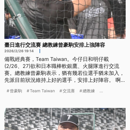
臺日進行交流賽 總教練曾豪駒安排上強陣容
2026/2/26 19:14
|
備戰經典賽，Team Taiwan。今仔日和明仔載
(2/26、27)欲和日本職棒軟銀鷹、火腿隊進行交流
賽。總教練曾豪駒表示，猶有幾若位選手猶未加入，
先派目前狀況維持上好的選手，安排上好陣容。 啊
若球星龍仔因為手曲的問題確定退賽，啥人來補伊的
曾豪駒
Team Taiwan
交流賽
總教練
...
位，曾豪駒表示，人選明仔載公佈。（新聞標題、導
言為台語文）