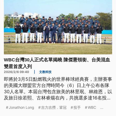
WBC台灣30人正式名單揭曉 陳傑憲領銜、台美混血
雙星首度入列
2026/2/6 09:40
|
文教科技
即將於3月5日點燃戰火的世界棒球經典賽，主辦賽事
的美國大聯盟官方台灣時間今（6）日上午公布各隊
30人名單。本屆台灣包含旅美的林昱珉、林維恩，以
及旅日徐若熙、古林睿煬在內，共挑選多達16名投
手；野手方面除由隊長陳傑憲再度領銜外，台美混血
Jonathon Long
吉力吉撈．鞏冠
投手
WBC
...
的Jonathon Long、Stuart Fairchild也將首度披上台