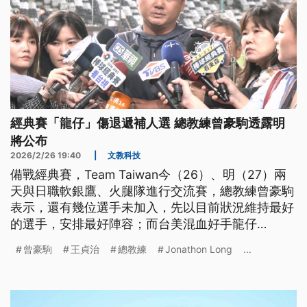
經典賽「龍仔」傷退遞補人選 總教練曾豪駒透露明
將公布
2026/2/26 19:40
|
文教科技
備戰經典賽，Team Taiwan今（26）、明（27）兩
天與日職軟銀鷹、火腿隊進行交流賽，總教練曾豪駒
表示，還有幾位選手未加入，先以目前狀況維持最好
的選手，安排最好陣容；而台美混血好手龍仔
（Jonathon Long）因左手肘確定退賽，遞補球員會
曾豪駒
王貞治
總教練
Jonathon Long
...
是內野還是外野手，曾豪駒表示，人選明日公布。