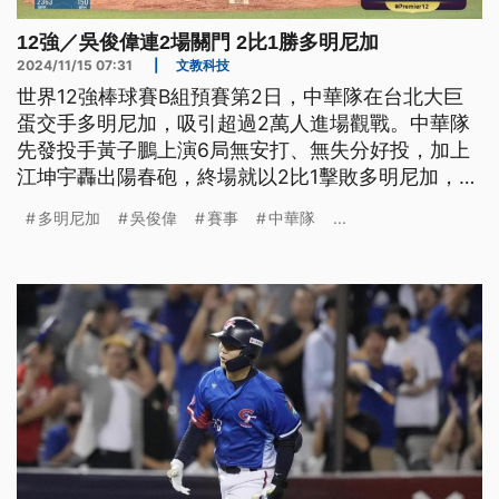
12強／吳俊偉連2場關門 2比1勝多明尼加
2024/11/15 07:31
|
文教科技
世界12強棒球賽B組預賽第2日，中華隊在台北大巨
蛋交手多明尼加，吸引超過2萬人進場觀戰。中華隊
先發投手黃子鵬上演6局無安打、無失分好投，加上
江坤宇轟出陽春砲，終場就以2比1擊敗多明尼加，收
下預賽2連勝。
多明尼加
吳俊偉
賽事
中華隊
...