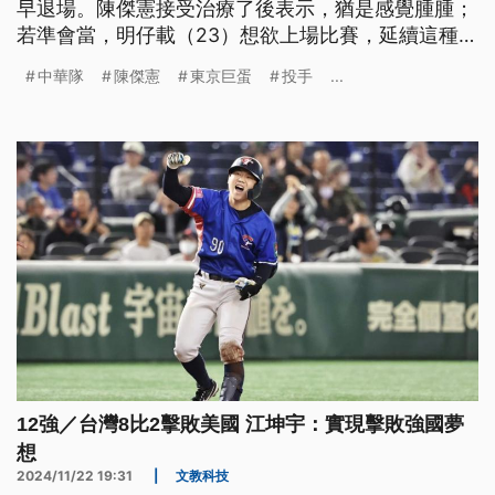
早退場。陳傑憲接受治療了後表示，猶是感覺腫腫；
若準會當，明仔載（23）想欲上場比賽，延續這種氣
勢，閣提著勝利。（新聞標題、導言為臺語文）
中華隊
陳傑憲
東京巨蛋
投手
...
12強／台灣8比2擊敗美國 江坤宇：實現擊敗強國夢
想
2024/11/22 19:31
|
文教科技