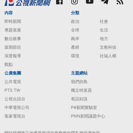
內容
分類
即時新聞
政治
社會
專題策展
全球
生活
數位敘事
兩岸
地方
當期節目
產經
文教科技
深度報導
環境
社福人權
觀點
公廣集團
主題網站
公共電視
我們的島
PTS TW
獨立特派員
公視台語台
有話好說
中華電視公司
P#新聞實驗室
客家電視台
PNN新聞議題中心
關於我們
更正啟事
最新消息
服務條款
隱私權保護政策