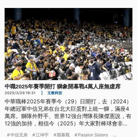
灣戰袍出賽。
中職2025年賽季開打 獅象開幕戰4萬人座無虛席
2025/3/29 19:31
|
文教科技
中華職棒2025年賽季今（29）日開打，去（2024）
年總冠軍中信兄弟在台北大巨蛋對上統一獅，滿座4
萬席。獅隊外野手、世界12強台灣隊長陳傑憲說，有
12強的加持，相信今（2025）年大家對棒球會非常
期待。
中信兄弟
江坤宇
開幕戰
Passion Sisters
...