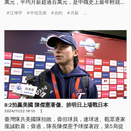
萬元，平均月薪超過百萬元，是中職史上最年輕就拿
到的球員，他也是聯盟首位簽下10年保障合約的球
江坤宇
中信兄弟
合約
月薪
...
員。
8:2拍贏美國 陳傑憲著傷、拚明日上場戰日本
2024/11/22 19:15
|
臺灣隊共美國隊拍敗，毋但球員，連球迷、觀眾逐家
攏誠歡喜；毋過，隊長陳傑憲予球搩著跤，第5局提