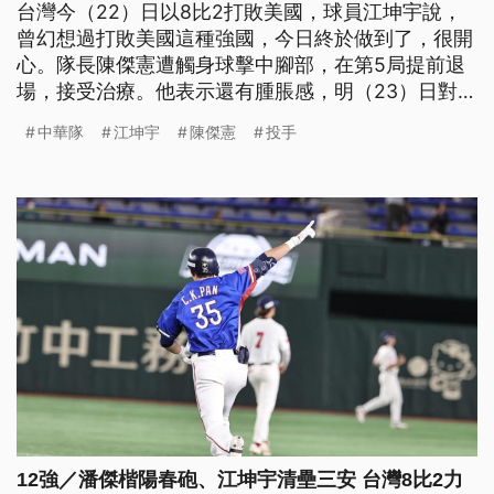
台灣今（22）日以8比2打敗美國，球員江坤宇說，
曾幻想過打敗美國這種強國，今日終於做到了，很開
心。隊長陳傑憲遭觸身球擊中腳部，在第5局提前退
場，接受治療。他表示還有腫脹感，明（23）日對戰
日本，如果可以一定會想上場，大家要趁著這股氣勢
中華隊
江坤宇
陳傑憲
投手
再拿下勝利。
12強／潘傑楷陽春砲、江坤宇清壘三安 台灣8比2力