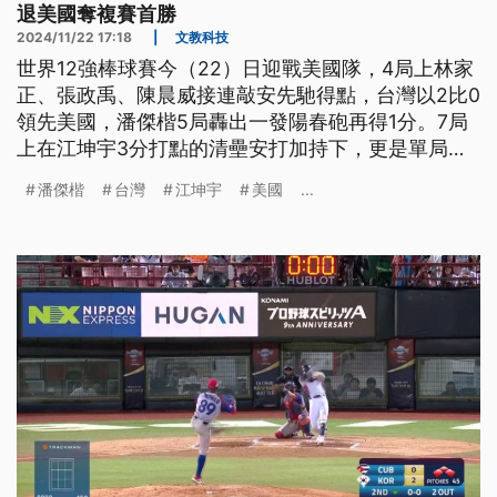
退美國奪複賽首勝
2024/11/22 17:18
|
文教科技
世界12強棒球賽今（22）日迎戰美國隊，4局上林家
正、張政禹、陳晨威接連敲安先馳得點，台灣以2比0
領先美國，潘傑楷5局轟出一發陽春砲再得1分。7局
上在江坤宇3分打點的清壘安打加持下，更是單局連
得5分，最終以8比2力退美國奪複賽首勝。明晚將再
潘傑楷
台灣
江坤宇
美國
...
次交手日本隊。