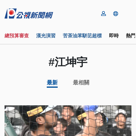
總預算審查
漢光演習
苦茶油苯駢芘超標
即時
熱門
#江坤宇
最新
最相關