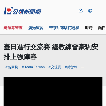
總預算審查
漢光演習
苦茶油苯駢芘超標
即時
熱門
臺日進行交流賽 總教練曾豪駒安
排上強陣容
曾豪駒
Team Taiwan
交流賽
總教練
...