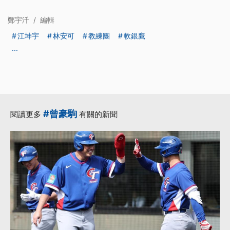
鄭宇汘
/
編輯
江坤宇
林安可
教練團
軟銀鷹
...
#曾豪駒
閱讀更多
有關的新聞