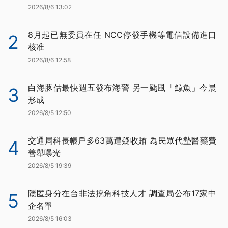
2026/8/6 13:02
8月起已無委員在任 NCC停發手機等電信設備進口
2
核准
2026/8/6 12:58
白海豚估最快週五發布海警 另一颱風「鯨魚」今晨
3
形成
2026/8/5 12:50
交通局科長帳戶多63萬遭疑收賄 為民眾代墊醫藥費
4
善舉曝光
2026/8/5 19:39
隱匿身分在台非法挖角科技人才 調查局公布17家中
5
企名單
2026/8/5 16:03