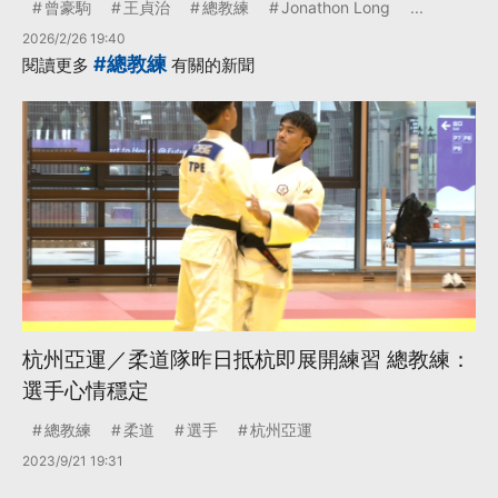
曾豪駒
王貞治
總教練
Jonathon Long
...
2026/2/26 19:40
#總教練
閱讀更多
有關的新聞
杭州亞運／柔道隊昨日抵杭即展開練習 總教練：
選手心情穩定
總教練
柔道
選手
杭州亞運
2023/9/21 19:31