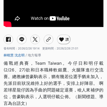
讚
發布時間：
2026/2/26 19:14
更新時間：
2026/2/26 21:01
林曉慧
沈志明
/ 地方報導
備戰經典賽，Team Taiwan。今仔日和明仔載
(2/26、27)欲和日本職棒軟銀鷹、火腿隊進行交流
賽。總教練曾豪駒表示，猶有幾若位選手猶未加入，
先派目前狀況維持上好的選手，安排上好陣容。 啊
若球星龍仔因為手曲的問題確定退賽，啥人來補伊的
位，曾豪駒表示，人選明仔載公佈。（新聞標題、導
言為台語文）