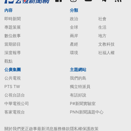
內容
分類
即時新聞
政治
社會
專題策展
全球
生活
數位敘事
兩岸
地方
當期節目
產經
文教科技
深度報導
環境
社福人權
觀點
公廣集團
主題網站
公共電視
我們的島
PTS TW
獨立特派員
公視台語台
有話好說
中華電視公司
P#新聞實驗室
客家電視台
PNN新聞議題中心
關於我們
更正啟事
最新消息
服務條款
隱私權保護政策