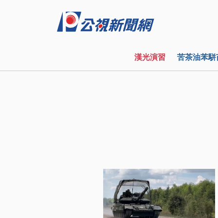
漢光演習
苦茶油苯駢