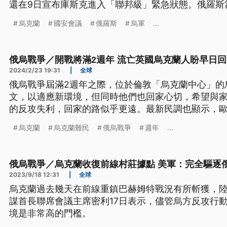
還在9日宣布庫斯克進入「聯邦級」緊急狀態。俄羅斯
離7萬6千人，還提出警告，表示戰爭已經危及到當地
烏克蘭
國安會議
俄羅斯
烏軍
...
俄烏戰爭／開戰將滿2週年 流亡英國烏克蘭人盼早日回
2024/2/23 19:31
|
全球
俄烏戰爭屆滿2週年之際，位於倫敦「烏克蘭中心」的
文，以適應新環境，但同時他們也回家心切，希望與
的反攻失利，回家的路似乎更遠。最新民調也顯示，
失去信心。
烏克蘭
烏克蘭難民
俄烏戰爭
週年
...
俄烏戰爭／烏克蘭收復前線村莊據點 美軍：完全驅逐
2023/9/18 12:31
|
全球
烏克蘭過去幾天在前線重鎮巴赫姆特戰況有所斬獲，
謀首長聯席會議主席密利17日表示，儘管烏方反攻行
境是非常高的門檻。