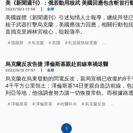
美《新聞週刊》：俄若動用核武 美國回應包含斬首行
2022/10/3 12:56
|
全球
美國媒體《新聞週刊》引述知情人士報導，總統拜登
核子武器打擊烏克蘭，美國應強力回應，相關行動包
直搗克里姆林宮核心，狙殺蒲亭。
俄羅斯
烏克蘭
美國
札波羅熱核電廠
...
烏克蘭反攻告捷 澤倫斯基親赴前線車禍送醫
2022/9/15 07:57
|
全球
烏克蘭在烏東發動的閃電反攻，當局宣稱已收復約8千
4千平方公里領土；澤倫斯基14日更親自造訪前線，
列亞等地，他強調會努力讓一切恢復常軌。而根據路
發生交通事故，不過傷勢並不嚴重。
澤倫斯基
澤倫斯基
哈爾科夫
烏克蘭反攻
...
1