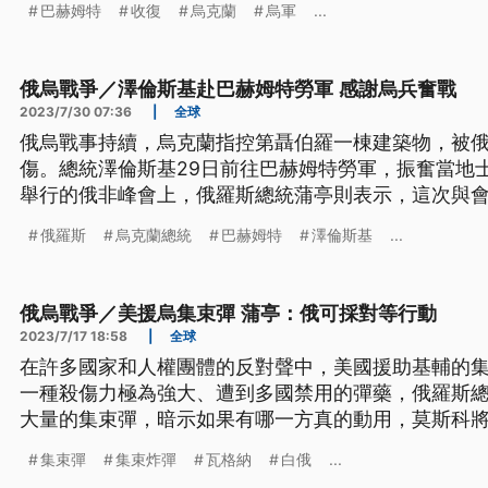
巴赫姆特
收復
烏克蘭
烏軍
...
俄烏戰爭／澤倫斯基赴巴赫姆特勞軍 感謝烏兵奮戰
2023/7/30 07:36
|
全球
俄烏戰事持續，烏克蘭指控第聶伯羅一棟建築物，被俄
傷。總統澤倫斯基29日前往巴赫姆特勞軍，振奮當地
舉行的俄非峰會上，俄羅斯總統蒲亭則表示，這次與
俄羅斯
烏克蘭總統
巴赫姆特
澤倫斯基
...
俄烏戰爭／美援烏集束彈 蒲亭：俄可採對等行動
2023/7/17 18:58
|
全球
在許多國家和人權團體的反對聲中，美國援助基輔的
一種殺傷力極為強大、遭到多國禁用的彈藥，俄羅斯
大量的集束彈，暗示如果有哪一方真的動用，莫斯科
示，至今尚未對烏克蘭使用集束彈，因為還沒有需要
集束彈
集束炸彈
瓦格納
白俄
...
先前也有過烏俄雙方都使用集束彈的報導。