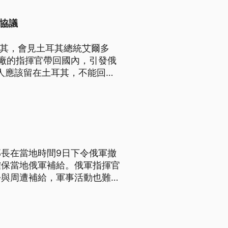
反協議
耳其，會見土耳其總統艾爾多
廠的指揮官帶回國內，引發俄
些人應該留在土耳其，不能回
長在當地時間9日下令俄軍撤
確保當地俄軍補給。俄軍指揮官
松與周遭補給，軍事活動也難以
差別開火，甚至有違反戰爭法的
州首府。從該城撤退，意味聶