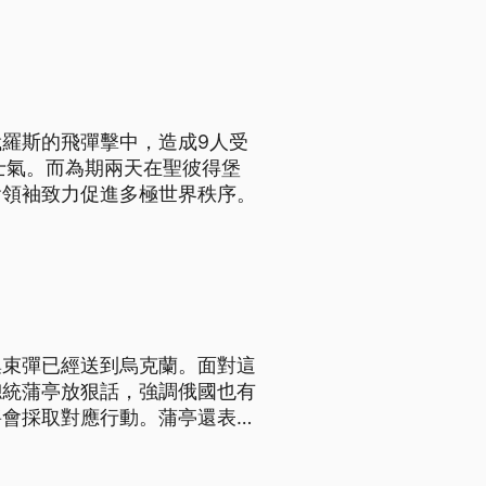
羅斯的飛彈擊中，造成9人受
士氣。而為期兩天在聖彼得堡
會領袖致力促進多極世界秩序。
集束彈已經送到烏克蘭。面對這
總統蒲亭放狠話，強調俄國也有
將會採取對應行動。蒲亭還表
；不過，各界對他的說法存疑，