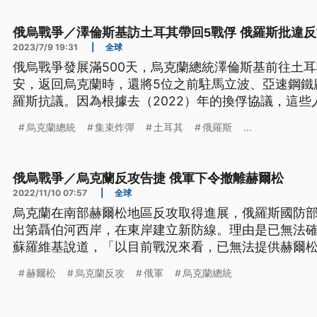
俄烏戰爭／澤倫斯基訪土耳其帶回5戰俘 俄羅斯批違
2023/7/9 19:31
|
全球
俄烏戰爭發展滿500天，烏克蘭總統澤倫斯基前往土
安，返回烏克蘭時，還將5位之前駐馬立波、亞速鋼鐵
羅斯抗議。因為根據去（2022）年的換俘協議，這
國。
烏克蘭總統
集束炸彈
土耳其
俄羅斯
...
俄烏戰爭／烏克蘭反攻告捷 俄軍下令撤離赫爾松
2022/11/10 07:57
|
全球
烏克蘭在南部赫爾松地區反攻取得進展，俄羅斯國防部
出第聶伯河西岸，在東岸建立新防線。理由是已無法
蘇羅維基說道，「以目前戰況來看，已無法提供赫爾
進行，人民性命飽受空襲威脅，敵方對赫爾松持續無
赫爾松
烏克蘭反攻
俄軍
烏克蘭總統
嫌疑。」赫爾松是俄2月入侵烏克蘭以來，唯一佔領的
伯河西岸俄軍將全數撤離，對俄軍