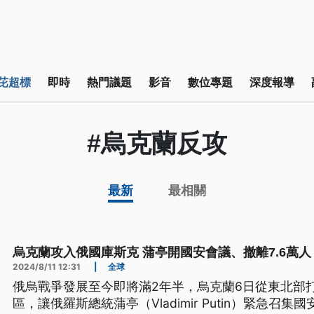
芘超標
即時
熱門議題
影音
數位專題
深度報導
#烏克蘭反攻
最新
最相關
烏克蘭攻入俄國庫斯克 蒲亭開國安會議、撤離7.6萬人
2024/8/11 12:31
|
全球
俄烏戰爭發展至今即將滿2年半，烏克蘭6日從東北部
區，讓俄羅斯總統蒲亭（Vladimir Putin）緊急