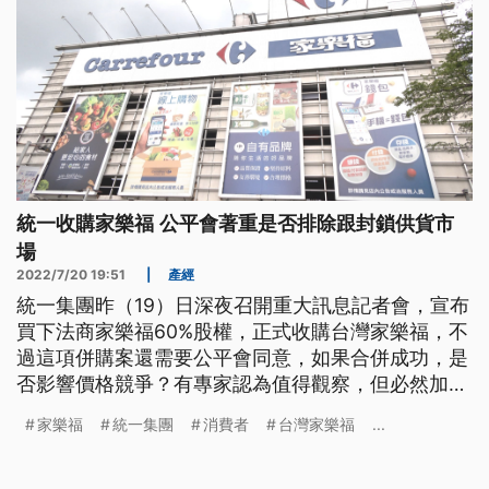
統一收購家樂福 公平會著重是否排除跟封鎖供貨市
場
2022/7/20 19:51
|
產經
統一集團昨（19）日深夜召開重大訊息記者會，宣布
買下法商家樂福60%股權，正式收購台灣家樂福，不
過這項併購案還需要公平會同意，如果合併成功，是
否影響價格競爭？有專家認為值得觀察，但必然加大
潛在進入者進到市場的障礙。
家樂福
統一集團
消費者
台灣家樂福
...