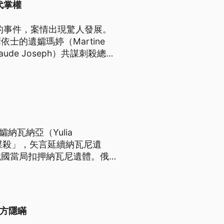
代掌權
身亡的事件，案情出現驚人發展。
的遺孀瑪婷（Martine
de Joseph）共謀刺殺總
瑪婷和喬塞德對報導都暫時沒有
孀納瓦納亞（Yulia
in）「謀殺」，矢言延續納瓦尼遺
俄國當局扣押納瓦尼遺體。俄方
亭而招致批評的美國前總統川普
尼，但未譴責蒲亭。
軍方隱瞞