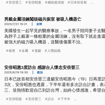
安倍晉三
安倍昭惠
總統賴清德
日本前首相
...
男戴金屬項鍊闖核磁共振室 被吸入機器亡
2025/7/21 19:31
|
全球
美國發生一起罕見的醫療事故，一名男子陪同妻子去醫
為脖子上戴著一條粗重的金屬項鍊，沒有取下就走進
被強大的磁力吸入機器，送醫後傷重不治。
檢查
金屬
遺孀
人體組織
安倍昭惠3度訪台 感謝台人懷念安倍晉三
2025/6/19 19:30
|
政治
日本已故首相安倍晉三遺孀安倍昭惠今（19）日再度訪
3次，安倍昭惠也透露，下半年還有多次訪台計畫，表
三、並熱情歡迎自己到訪台灣，始終心懷感激，希望
安倍昭惠
安倍晉三
訪台
下半年
...