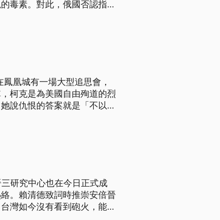
現的毒素。對此，俄國否認指
），在鳳凰城有一場大型追思會，
稱，柯克是為美國自由殉道的烈
，她說仇恨的答案就是「不以仇
晉三研究中心也在今日正式成
熱絡。賴清德致詞時推崇安倍晉
，台灣如今沒有看到砲火，能享