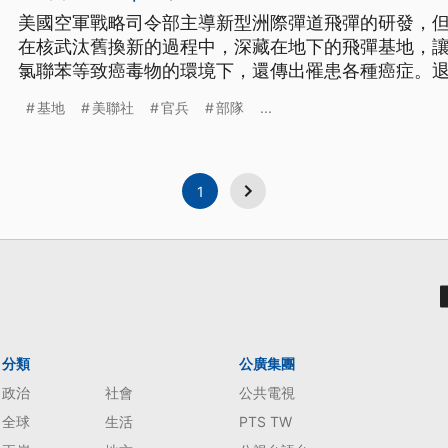
美國空軍戰略司令部主導新型洲際彈道飛彈的研發，
在核武汰舊換新的過程中，深藏在地下的飛彈基地，
氯聯苯等致癌毒物的環境下，還傳出罹患各種癌症。
要求軍方公開說清楚講明白，不要再試圖隱瞞、矇混
基地
美聯社
官兵
部隊
...
1
分類
公廣集團
政治
社會
公共電視
全球
生活
PTS TW