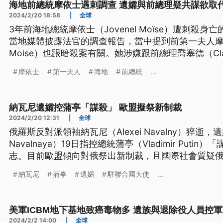
海地前總統摩依士遇刺調查 遺孀與前總理疑共謀欲取
2024/2/20 18:58
|
全球
3年前海地總統摩依士（Jovenel Moïse）遭刺殺
當地媒體披露法官的調查報告，當中提到前第一夫人摩依士
Moise）也跟暗殺案有關。她涉嫌跟前總理喬塞德（Clau
統，好讓自己取代先生掌權。法官已祭出逮捕令，而
摩依士
第一夫人
海地
前總統
...
回應。
納瓦尼遺孀控蒲亭「謀殺」 歐盟擬祭新制裁
2024/2/20 12:31
|
全球
俄羅斯反對派領袖納瓦尼（Alexei Navalny）猝逝，遺
Navalnaya）19日指控總統蒲亭（Vladimir Put
志。目前歐盟傾向對俄祭出新制裁，且國際社會質疑
表示死因還在調查，是大家反應過度。昔日曾讚揚蒲
納瓦尼
蒲亭
遺孀
駐聯合國大使
...
（Donald Trump），首度打破沉默於社媒談及納瓦
美軍ICBM地下基地致癌毒物多 遺族與退除役人員控
2024/2/2 14:00
|
全球