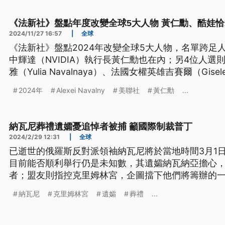
《法新社》盤點年度改變全球5大人物 黃仁勳、酷娃
2024/11/27 16:57
|
全球
《法新社》盤點2024年改變全球5大人物，名單跨足
中輝達（NVIDIA）執行長黃仁勳也在內；另4位人
雅（Yulia Navalnaya）、法國女權英雄吉賽爾（Gisel
亞馬爾（Lamine Yamal）、英國歌手酷娃恰莉（Charli
2024年
Alexei Navalny
美聯社
黃仁勳
...
納瓦尼葬禮遺孀憂追悼者被捕 籲國際制裁普丁
2024/2/29 12:31
|
全球
已逝世的俄羅斯反對派領袖納瓦尼將於當地時間3月1
目前能否順利舉行仍是未知數，其遺孀納瓦納亞擔心
者；盟友則指控克里姆林宮，企圖擋下他們將籌辦的
納瓦尼
克里姆林宮
遺孀
葬禮
...