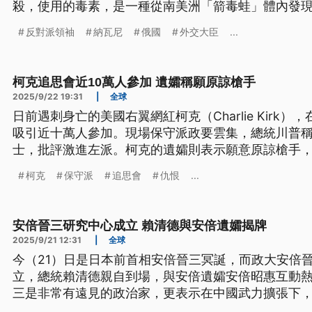
殺，使用的毒素，是一種從南美洲「箭毒蛙」體內發
控，批評這是西方的政治宣傳騙局。
反對派領袖
納瓦尼
俄國
外交大臣
...
柯克追思會近10萬人參加 遺孀稱願原諒槍手
2025/9/22 19:31
|
全球
日前遇刺身亡的美國右翼網紅柯克（Charlie Kirk
吸引近十萬人參加。現場保守派政要雲集，總統川普
士，批評激進左派。柯克的遺孀則表示願意原諒槍手
恨相應」。
柯克
保守派
追思會
仇恨
...
安倍晉三研究中心成立 賴清德與安倍遺孀揭牌
2025/9/21 12:31
|
全球
今（21）日是日本前首相安倍晉三冥誕，而政大安倍
立，總統賴清德親自到場，與安倍遺孀安倍昭惠互動
三是非常有遠見的政治家，更表示在中國武力擴張下
受和平，要歸功於安倍晉三的高瞻遠矚。