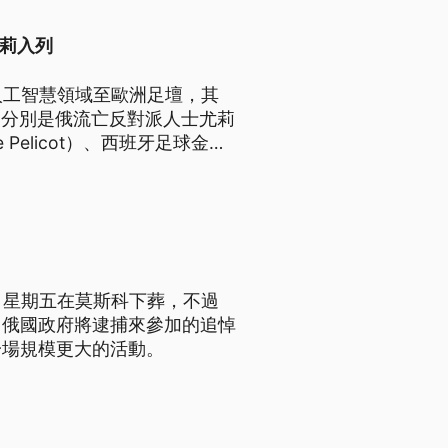
恰莉入列
人工智慧領域至歐洲足壇，其
選則分別是俄流亡反對派人士尤莉
e Pelicot）、西班牙足球金童
 XCX）。
日星期五在莫斯科下葬，不過
，俄國政府將逮捕來參加的追悼
一場規模更大的活動。