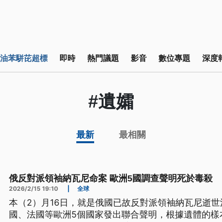
油苯駢芘超標
即時
熱門議題
影音
數位專題
深度
#遺孀
最新
最相關
俄反對派領袖納瓦尼命案 歐洲5國調查聲明死於毒殺
2026/2/15 19:10
|
全球
本（2）月16日，就是俄國已故反對派領袖納瓦尼逝世
國、法國等歐洲5個國家發出聯合聲明，根據遺體的樣