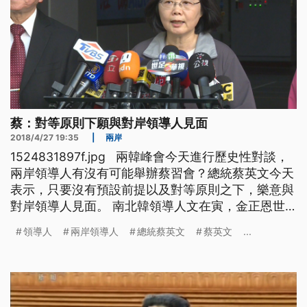
蔡：對等原則下願與對岸領導人見面
2018/4/27 19:35
|
兩岸
1524831897f.jpg 兩韓峰會今天進行歷史性對談，
兩岸領導人有沒有可能舉辦蔡習會？總統蔡英文今天
表示，只要沒有預設前提以及對等原則之下，樂意與
對岸領導人見面。 南北韓領導人文在寅，金正恩世
紀會面，討論朝鮮半島非核化與建立永久和平等議
領導人
兩岸領導人
總統蔡英文
蔡英文
...
題，總統蔡英27號表示關注，文金會的破冰?是否也
有助於兩岸領導人見面的契機?蔡英文表示只要不預
設前提及對等原則下，樂意與中國領導人見面。 總
統蔡