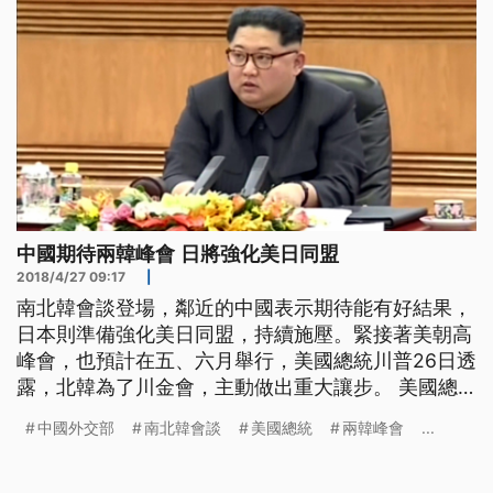
中國期待兩韓峰會 日將強化美日同盟
2018/4/27 09:17
|
南北韓會談登場，鄰近的中國表示期待能有好結果，
日本則準備強化美日同盟，持續施壓。緊接著美朝高
峰會，也預計在五、六月舉行，美國總統川普26日透
露，北韓為了川金會，主動做出重大讓步。 美國總
統川普26日接受福斯電視台電話訪問，強調是他強硬
中國外交部
南北韓會談
美國總統
兩韓峰會
...
作風功勞，促成北韓改變姿態。川金會預計將在5、6
月登場，日期和地點還在協商。川普說有四個時間、
五個地點備案，但沒有透露具體細節。他並聲稱，美