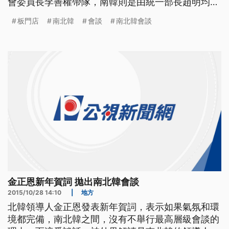
會委員長李善權帶隊，南韓則是由統一部長趙明均領
軍，並互相祝賀"新年快樂"作為會談開場。南北韓從
板門店
南北韓
會談
南北韓會談
2015年12月中斷溝通熱線，2016年初停止開城工業
區合作後，一切交流停擺，在北韓核武危機不斷升高
之際，在2018年元旦出現和平曙光，因此這場會談
也備受國際關
金正恩新年賀詞 拋出南北韓會談
2015/10/28 14:10
|
地方
北韓領導人金正恩發表新年賀詞，表示如果氣氛和環
境都完備，南北韓之間，沒有不舉行最高層級會談的