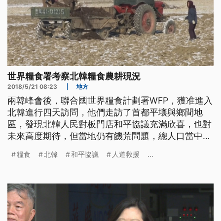
世界糧食署考察北韓糧食農耕現況
2018/5/21 08:23
|
地方
兩韓峰會後，聯合國世界糧食計劃署WFP，獲准進入
北韓進行四天訪問，他們走訪了首都平壤與鄉間地
區，發現北韓人民對板門店和平協議充滿欣喜，也對
未來高度期待，但當地仍有饑荒問題，總人口當中有
多達四成的民眾仍需要人道救援。 幼稚園孩童們載
糧食
北韓
和平協議
人道救援
...
歌載舞，可愛的模樣讓WFP世界糧食計劃署署長大衛
畢斯利，看得相當開心。從南北韓會談結束後，北韓
發表決定邁向和平以來，深入北韓觀察民間的WFP，
發現部分北韓人對和平協議前景