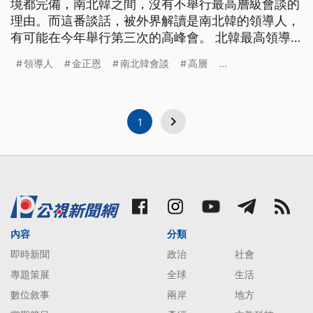
境都完備，南北韓之間，沒有不舉行最高層級會談的
理由。而這番談話，被外界解讀是南北韓的領導人，
有可能在今年舉行第三次的高峰會。 北韓最高領導
人金正恩，上台掌權三年以來，一號首度公開談論兩
領導人
金正恩
南北韓會談
高層
...
韓峰會的話題。 ==北韓領導人 金正恩== 我們可以
恢復停頓的 高層級會談舉行部份會談 如果南韓政府
有誠意 要改善北南之間的關係 如果氣氛與環境
1
內容
分類
即時新聞
政治
社會
專題策展
全球
生活
數位敘事
兩岸
地方