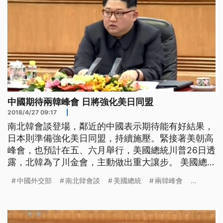
中國期待兩韓峰會 日將強化美日同盟
2018/4/27 09:17
|
南北韓會談登場，鄰近的中國表示期待能有好結果，
日本則準備強化美日同盟，持續施壓。緊接著美朝高
峰會，也預計在五、六月舉行，美國總統川普26日透
露，北韓為了川金會，主動做出重大讓步。 美國總
統川普26日接受福斯電視台電話訪問，強調是他強硬
中國外交部
南北韓會談
美國總統
兩韓峰會
...
作風功勞，促成北韓改變姿態。川金會預計將在5、6
月登場，日期和地點還在協商。川普說有四個時間、
五個地點備案，但沒有透露具體細節。他並聲稱，美
國還沒提出要求，和金正恩也