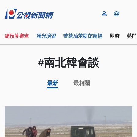
總預算審查
漢光演習
苦茶油苯駢芘超標
即時
熱門
#南北韓會談
最新
最相關