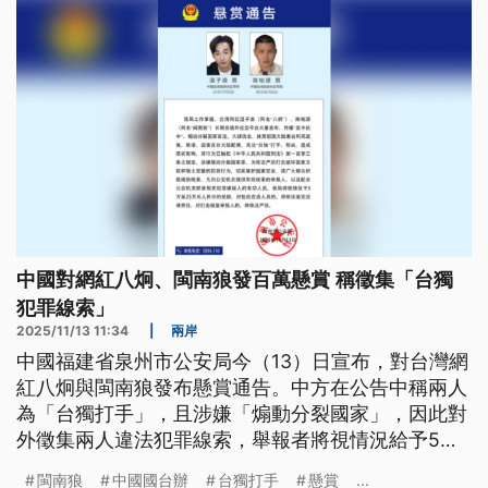
中國對網紅八炯、閩南狼發百萬懸賞 稱徵集「台獨
犯罪線索」
2025/11/13 11:34
|
兩岸
中國福建省泉州市公安局今（13）日宣布，對台灣網
紅八炯與閩南狼發布懸賞通告。中方在公告中稱兩人
為「台獨打手」，且涉嫌「煽動分裂國家」，因此對
外徵集兩人違法犯罪線索，舉報者將視情況給予5萬
至25萬元人民幣、相當於台幣22萬至109萬元的獎勵
閩南狼
中國國台辦
台獨打手
懸賞
...