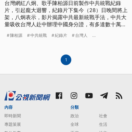
台灣網紅八炯、歌手陳柏源日前製作中共統戰紀錄
片，引起龐大迴響，紀錄片下集今（28）日晚間將上
架，八炯表示，影片揭露中共最新統戰手法，中共大
量吸收台灣人赴中辦理中國身分證，有多達數十萬人
申請。陳柏源與八炯今日也表示，紀錄片還沒上架就
陳柏源
中共統戰
紀錄片
台灣人
...
接到恐嚇電話。
1
內容
分類
即時新聞
政治
社會
專題策展
全球
生活