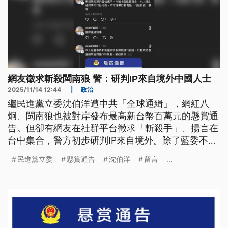
網友徵求斬殺閩南狼 警：研判IP來自境外中國人士
2025/11/14 12:44
|
政治
繼民進黨立委沈伯洋遭中共「全球通緝」，網紅八
炯、閩南狼也被對岸發布最高新台幣百萬元的懸賞通
告。但卻有網友在社群平台徵求「斬殺手」、揚言在
台中集合，警方初步研判IP來自境外。除了藍委不認
同這樣的「極端言論」，有綠委也表示，這是一連串
民進黨立委
懸賞通告
沈伯洋
留言
...
中國操作想要達到的企圖，讓台灣社會內部混亂。