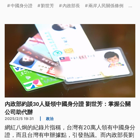
間的公關公司，咧協助代辦中國身份證，當咧清查敢
中國身分證
劉世芳
內政部長
兩岸人民關係條例
...
有違反「兩岸人民關係條例」。（新聞標題、導言為
臺語文）
內政部約談30人疑領中國身分證 劉世芳：掌握公關
公司助代辦
2025/2/5 19:31
|
政治
網紅八炯的紀錄片指稱，台灣有20萬人領有中國身分
證，而且台灣有申辦據點，引發熱議。而內政部長劉