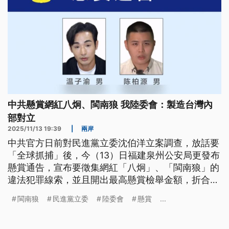
中共懸賞網紅八炯、閩南狼 我陸委會：製造台灣內
部對立
2025/11/13 19:39
|
兩岸
中共官方日前對民進黨立委沈伯洋立案調查，放話要
「全球抓捕」後，今（13）日福建泉州公安局更發布
懸賞通告，宣布要徵集網紅「八炯」、「閩南狼」的
違法犯罪線索，並且開出最高懸賞檢舉金額，折合新
台幣最高百萬元。對此，陸委會表示，懸賞是做樣
閩南狼
民進黨立委
陸委會
懸賞
...
子，中共的用意是製造台灣內部對立矛盾，喊話台灣
人更應該團結。