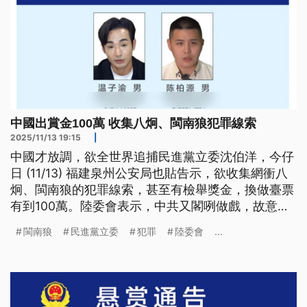
中國出賞金100萬 收集八炯、閩南狼犯罪線索
2025/11/13 19:15
|
中國才放調，欲全世界追捕民進黨立委沈伯洋，今仔
日 (11/13) 福建泉州公安局也貼告示，欲收集網衝八
炯、閩南狼的犯罪線索，甚至有檢舉獎金，換做臺票
有到100萬。陸委會表示，中共又閣咧做戲，故意製
造臺灣內部對立矛盾，呼籲臺灣人愛閣較團結。（新
閩南狼
民進黨立委
犯罪
陸委會
...
聞標題、導言為台語文）