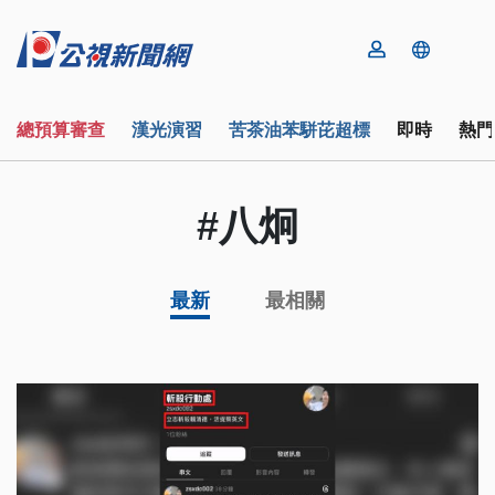
總預算審查
漢光演習
苦茶油苯駢芘超標
即時
熱門
#八炯
最新
最相關