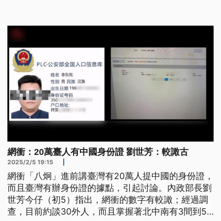
金。
網衝：20萬臺人有中國身份證 劉世芳：較譀古
2025/2/5 19:15
|
網衝「八炯」進前講臺灣有20萬人提中國的身份證，
而且臺灣有辦身份證的據點，引起討論。內政部長劉
世芳今仔（初5）指出，網衝的數字有較譀；經過調
查，目前約談30外人，而且掌握著北中南有3間到5