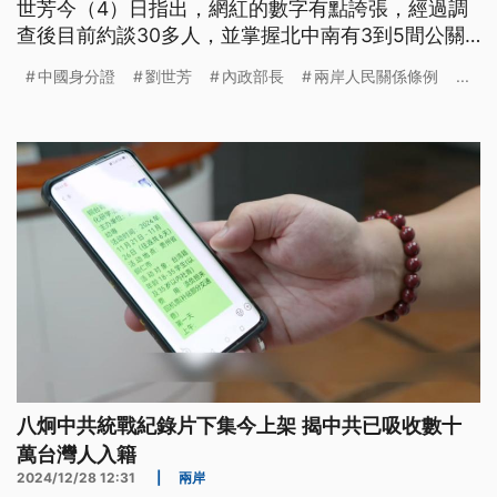
世芳今（4）日指出，網紅的數字有點誇張，經過調
查後目前約談30多人，並掌握北中南有3到5間公關
公司協助代辦中國身分證，正在清查是否違反《兩岸
中國身分證
劉世芳
內政部長
兩岸人民關係條例
...
人民關係條例》。
八炯中共統戰紀錄片下集今上架 揭中共已吸收數十
萬台灣人入籍
2024/12/28 12:31
|
兩岸