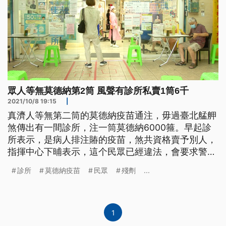
眾人等無莫德納第2筒 風聲有診所私賣1筒6千
2021/10/8 19:15
|
真濟人等無第二筒的莫德納疫苗通注，毋過臺北艋舺
煞傳出有一間診所，注一筒莫德納6000箍。早起診
所表示，是病人排注賰的疫苗，煞共資格賣予別人，
指揮中心下晡表示，這个民眾已經違法，會要求警方
處理。毋過，也有媒體人指出，佇中山區、松山區，
診所
莫德納疫苗
民眾
殘劑
...
也有診所咧賣莫德納注賰的疫苗，注2筒要3萬2千
箍。
1