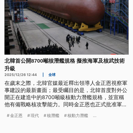
北韓首公開8700噸核潛艦規格 擬推海軍及核武技術
升級
2025/12/26 12:44
|
全球
在歲末之際，北韓官媒最近釋出領導人金正恩視察軍
事建設的最新畫面；最受矚目的是，北韓首度對外公
開正在建造中的8700噸級核動力潛艦規格，並宣稱
他有備戰略核攻擊能力。同時金正恩也正式批准軍工
廠現代化草案，展現平壤強化國防工業與海軍武力的
金正恩
現代
核潛艦
核動力潛艦
...
野心。