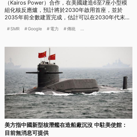
（Kairos Power）合作，在美國建造6至7座小型模
組化核反應爐，預計將於2030年啟用首座，並於
2035年前全數建置完成，估計可以在2030年代末提
供約500MW的電力。SMR是什麼？與傳統核電廠相
SMR
Google
電力
傳統
...
較有何不同？安全性如何？未來有可能取代傳統核電
嗎？
美方指中國新型核潛艦在造船廠沉沒 中駐美使館：
目前無消息可提供