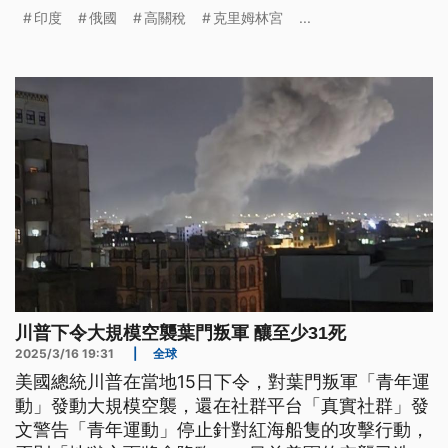
關稅。印度方面則是相當錯愕，回批川普的決定，是
印度
俄國
高關稅
克里姆林宮
...
「毫無正當性且不合理」的。此外，針對川普近期下
令兩艘核動力潛艦更靠近俄羅斯，俄國外交部今日正
式宣布，不再遵守1987年簽署的《中程核飛彈條
約》。
川普下令大規模空襲葉門叛軍 釀至少31死
2025/3/16 19:31
|
全球
美國總統川普在當地15日下令，對葉門叛軍「青年運
動」發動大規模空襲，還在社群平台「真實社群」發
文警告「青年運動」停止針對紅海船隻的攻擊行動，