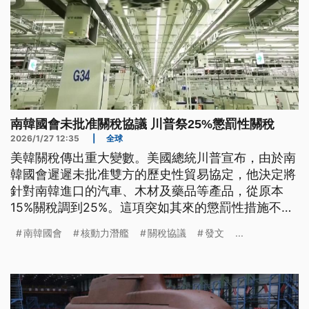
南韓國會未批准關稅協議 川普祭25%懲罰性關稅
2026/1/27 12:35
|
全球
美韓關稅傳出重大變數。美國總統川普宣布，由於南
韓國會遲遲未批准雙方的歷史性貿易協定，他決定將
針對南韓進口的汽車、木材及藥品等產品，從原本
15%關稅調到25%。這項突如其來的懲罰性措施不僅
震驚南韓政壇，也讓剛在首爾達成核動力潛艦合作共
南韓國會
核動力潛艦
關稅協議
發文
...
識的美韓關係，蒙上一層陰影。