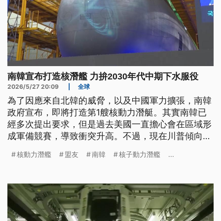
南韓宣布打造核潛艦 力拚2030年代中期下水服役
2026/5/27 20:09
|
全球
為了因應來自北韓的威脅，以及中國軍力擴張，南韓
政府宣布，即將打造第1艘核動力潛艇。其實南韓已
經多次提出要求，但是過去美國一直擔心會在區域形
成軍備競賽，導致衝突升高。不過，現在川普傾向認
為，盟友應該減少依賴美國，因此同意放行。
核動力潛艦
盟友
南韓
核子動力潛艦
...