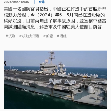
2024/9/27 12:35
|
全球
美國一名國防官員指出，中國正在打造中的首艘新型
核動力潛艦，今（2024）年5、6月間已在造船廠的
碼頭沉沒，目前尚無法了解事故原因，並宣稱中國當
局試圖隱瞞消息，解放軍及中國駐美大使館目前皆未
承認此事。美國研究員則分析，新型核動力潛艦沉
沉沒
核動力潛艦
船廠
潛艦
...
沒，將影響中國推動潛艦艦隊的計劃。