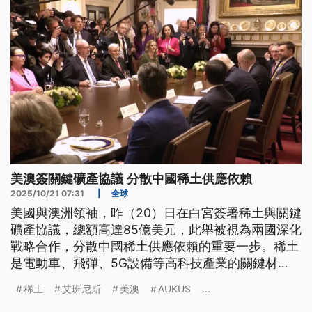
美澳簽關鍵礦產協議 分散中國稀土供應依賴
2025/10/21 07:31
|
全球
美國與澳洲領袖，昨（20）日在白宮簽署稀土與關鍵
礦產協議，總額高達85億美元，此舉被視為兩國深化
戰略合作，分散中國稀土供應依賴的重要一步。稀土
是電動車、飛彈、5G設備等高科技產業的關鍵材
料，北京近期對出口設定新限制，也讓全球市場更加
稀土
艾班尼斯
美澳
AUKUS
...
緊張。