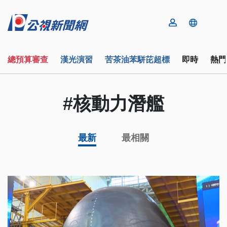
總預算審查
漢光演習
苦茶油苯駢芘超標
即時
熱門
#核動力潛艦
最新
最相關