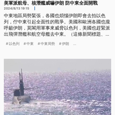
美軍派航母、核潛艦威嚇伊朗 防中東全面開戰
2024/8/13 19:15
|
中東地區局勢緊張，各國也煩惱伊朗即會去拍以色
列，佇中東引起全面性的戰爭。美國和歐洲各國也攏
呼籲伊朗，莫閣用軍事來威脅以色列，美國也趕緊派
出飛彈潛艦和航空母艦去中東。（這條新聞標題、前
言是臺語文。）
以色列
中東
中東局勢
伊朗
...