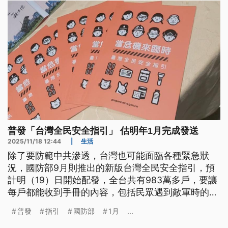
國籍改為「中國」。駐丹麥代表鄭榮俊指出，這明顯
違背歐盟政策。
普發「台灣全民安全指引」 估明年1月完成發送
2025/11/18 12:44
|
生活
除了要防範中共滲透，台灣也可能面臨各種緊急狀
況，國防部9月則推出的新版台灣全民安全指引，預
計明（19）日開始配發，全台共有983萬多戶，要讓
每戶都能收到手冊的內容，包括民眾遇到敵軍時的應
對指引、任何聲稱台灣投降的說法都是假訊息，還有
普發
指引
國防部
1月
...
緊急避難包等，並且新增總統賴清德的序言，以及堰