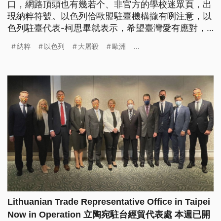
口，網路頂頭也有幾若个、非官方的學校迷眾頁，出
現納粹符號。以色列佮歐盟駐臺機構攏有咧注意，以
色列駐臺代表-柯思畢就表示，希望臺灣愛有應對，
莫予納粹的符號閣再出現。(這則新聞標題、前言是
納粹
以色列
大屠殺
歐洲
...
臺語文。)
Lithuanian Trade Representative Office in Taipei
Now in Operation 立陶宛駐台經貿代表處 本週已開