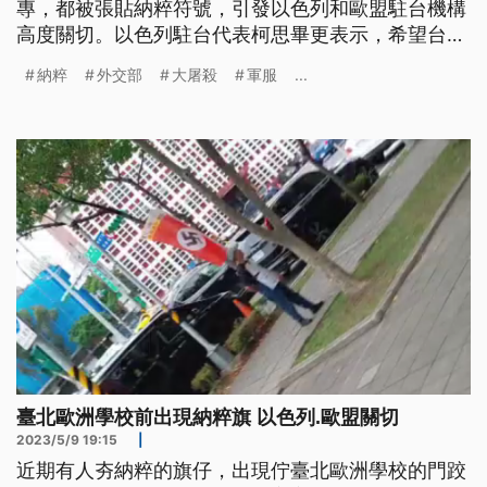
專，都被張貼納粹符號，引發以色列和歐盟駐台機構
高度關切。以色列駐台代表柯思畢更表示，希望台灣
能採取必要措施，讓納粹標誌不會再被使用；外交部
納粹
外交部
大屠殺
軍服
...
也呼籲尊重各國人民感受。
臺北歐洲學校前出現納粹旗 以色列.歐盟關切
2023/5/9 19:15
|
近期有人夯納粹的旗仔，出現佇臺北歐洲學校的門跤