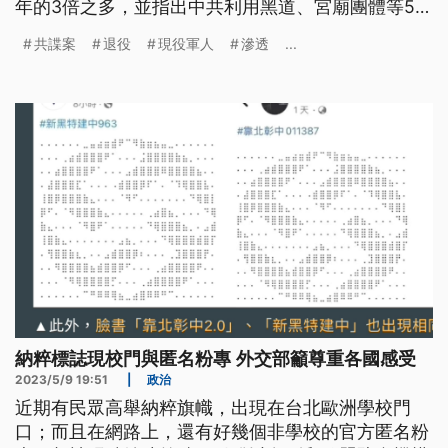
年的3倍之多，並指出中共利用黑道、宮廟團體等5大
管道，透過4大手法，全面對我軍事單位、政府機關
共諜案
退役
現役軍人
滲透
...
等進行滲透。指標案況包括勾結幫派在台發展武裝內
應，並吸收退役軍人成立「狙擊隊」，規劃對軍事設
施等目標進行狙擊任務。
納粹標誌現校門與匿名粉專 外交部籲尊重各國感受
2023/5/9 19:51
|
政治
近期有民眾高舉納粹旗幟，出現在台北歐洲學校門
口；而且在網路上，還有好幾個非學校的官方匿名粉