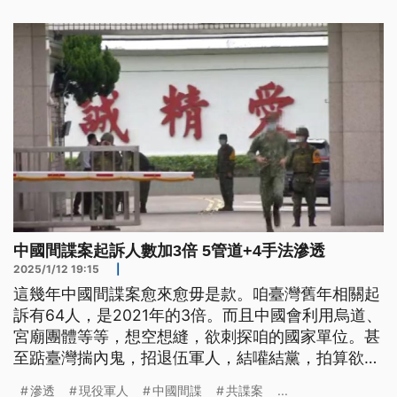
塞湖溢流的警報訊息，這次總共印製1100萬份，規劃
在明（2026）年1月5日發送完畢。
中國間諜案起訴人數加3倍 5管道+4手法滲透
2025/1/12 19:15
|
這幾年中國間諜案愈來愈毋是款。咱臺灣舊年相關起
訴有64人，是2021年的3倍。而且中國會利用烏道、
宮廟團體等等，想空想縫，欲刺探咱的國家單位。甚
至踮臺灣揣內鬼，招退伍軍人，結嚾結黨，拍算欲攻
擊咱的軍事設施。
滲透
現役軍人
中國間諜
共諜案
...