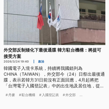
外交部反制矮化下最後通牒 韓方駐台機構：將提可
接受方案
2026/3/24 19:40
|
政治
韓國電子入境卡系統，持續將我國錯列為
CHINA（TAIWAN），外交部今（24）日祭出最後通
牒，表示若韓方31日前沒有正面回應，4月起將把
「台灣電子入國登記表」中的出生地及居住地，從
「韓國」改為「南韓」。據了解，韓方駐台機構已經
丹麥
駐台機構
入國登記表
外交部
...
向我方表達，將提出可接受的方案。類似情況也發生
在丹麥，2024年開始核發給台灣人的居留證上，把