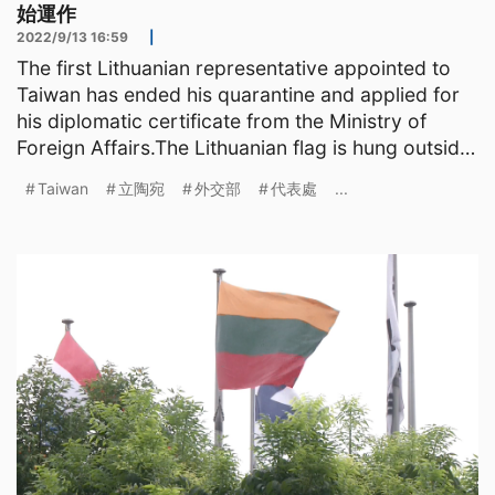
始運作
2022/9/13 16:59
|
The first Lithuanian representative appointed to
Taiwan has ended his quarantine and applied for
his diplomatic certificate from the Ministry of
Foreign Affairs.The Lithuanian flag is hung outside
the
Taiwan
立陶宛
外交部
代表處
...