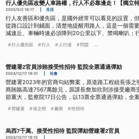
行人優先區改變人車路權，行人不必靠邊走！【獨立
2025/5/2 16:17
|
生活
行人友善區和優先區，是國外經常可以看見的設置，
從路口設計到鋪面，清楚地提醒用路人，這是一個需
減速丘、車輛時速必須降到20公里以下、禁鳴喇叭；
行，完全翻轉了行人得靠邊走的既有規定。
行人優先區
行人
人行道
問題
...
營建署2官員涉賄接受性招待 監院全票通過彈劾
2024/12/17 19:31
|
社會
營建署2023年的官商勾結弊案，原道路工程組長張
商賄賂高達7567萬餘元，原課長詹加欣則涉接受廠商
節重大，監察院17日公告，以13票全票通過彈劾，全
營建署
張之明
廠商
性招待
烏西7千萬、接受性招待 監院彈劾營建署2官員
2024/12/17 19:15
|