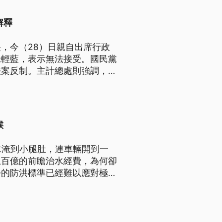
解釋
，今（28）日親自出席行政
綠輕藍，表示無法接受。國民黨
法案反制。主計總處則強調，新
般性補助款總額不得少於修法
。
候
水淹到小腿肚，連車輛開到一
上百億的前瞻治水經費，為何卻
去的防洪標準已經難以應對極端