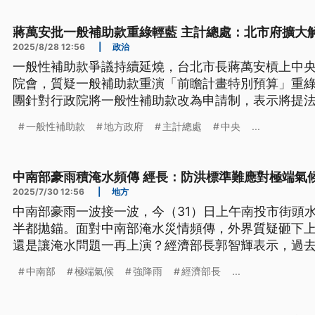
蔣萬安批一般補助款重綠輕藍 主計總處：北市府擴大
2025/8/28 12:56
|
政治
一般性補助款爭議持續延燒，台北市長蔣萬安槓上中央
院會，質疑一般補助款重演「前瞻計畫特別預算」重
團針對行政院將一般性補助款改為申請制，表示將提
版《財劃法》規範，是指中央政府給予地方政府的一
一般性補助款
地方政府
主計總處
中央
...
前，並非指個別縣市政府的數額，是北市府擴大解釋
中南部豪雨積淹水頻傳 經長：防洪標準難應對極端氣
2025/7/30 12:56
|
地方
中南部豪雨一波接一波，今（31）日上午南投市街頭
半都拋錨。面對中南部淹水災情頻傳，外界質疑砸下
還是讓淹水問題一再上演？經濟部長郭智輝表示，過
氣候的考驗。
中南部
極端氣候
強降雨
經濟部長
...