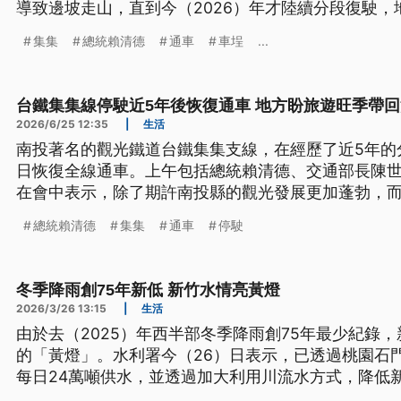
導致邊坡走山，直到今（2026）年才陸續分段復駛
遊旺季帶回流失的人潮。
集集
總統賴清德
通車
車埕
...
台鐵集集線停駛近5年後恢復通車 地方盼旅遊旺季帶
2026/6/25 12:35
|
生活
南投著名的觀光鐵道台鐵集集支線，在經歷了近5年的
日恢復全線通車。上午包括總統賴清德、交通部長陳
在會中表示，除了期許南投縣的觀光發展更加蓬勃，而
車，未來也將串聯南投與彰化的交通。
總統賴清德
集集
通車
停駛
冬季降雨創75年新低 新竹水情亮黃燈
2026/3/26 13:15
|
生活
由於去（2025）年西半部冬季降雨創75年最少紀錄
的「黃燈」。水利署今（26）日表示，已透過桃園石
每日24萬噸供水，並透過加大利用川流水方式，降低
量，目標是上半年民生用水不需分區供水、不影響產