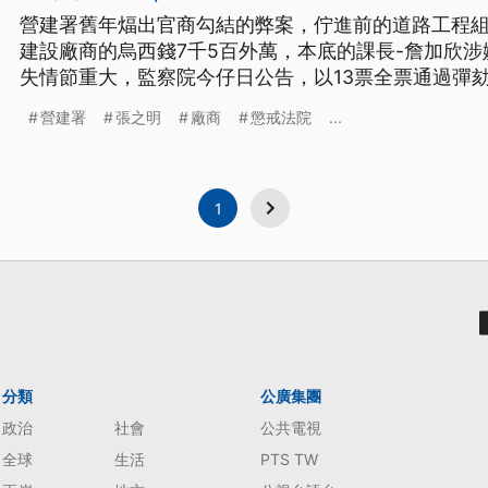
營建署舊年煏出官商勾結的弊案，佇進前的道路工程組
建設廠商的烏西錢7千5百外萬，本底的課長-詹加欣
失情節重大，監察院今仔日公告，以13票全票通過彈
營建署
張之明
廠商
懲戒法院
...
1
分類
公廣集團
政治
社會
公共電視
全球
生活
PTS TW