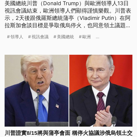
美國總統川普（Donald Trump）與歐洲領導人13日
視訊會議結束，歐洲領導人們顯得謹慎樂觀。川普表
示，2天後跟俄羅斯總統蒲亭（Vladimir Putin）在阿
拉斯加會談目標是爭取俄烏停火，也同意領土議題必
須要烏克蘭參與後決定，若俄國不想停火「將面臨嚴
領導人
視訊會議
美國總統
歐洲
...
重後果」。
川普證實8/15將與蒲亭會面 稱停火協議涉俄烏領土交