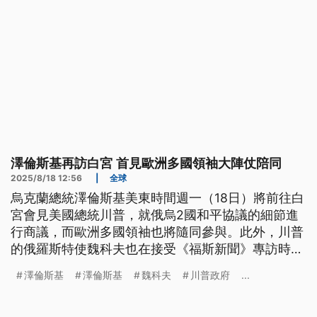
澤倫斯基再訪白宮 首見歐洲多國領袖大陣仗陪同
2025/8/18 12:56
|
全球
烏克蘭總統澤倫斯基美東時間週一（18日）將前往白
宮會見美國總統川普，就俄烏2國和平協議的細節進
行商議，而歐洲多國領袖也將隨同參與。此外，川普
的俄羅斯特使魏科夫也在接受《福斯新聞》專訪時證
實，美國可能向烏克蘭提供類似北約「第5條款」的
澤倫斯基
澤倫斯基
魏科夫
川普政府
...
安全保障，象徵川普在俄烏戰爭上的立場可能出現重
大轉變。