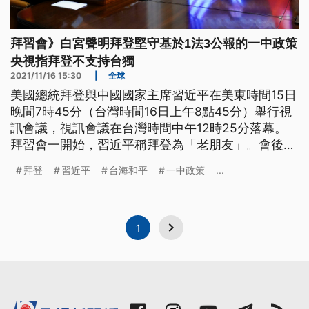
拜習會》白宮聲明拜登堅守基於1法3公報的一中政策
央視指拜登不支持台獨
2021/11/16 15:30
|
全球
美國總統拜登與中國國家主席習近平在美東時間15日
晚間7時45分（台灣時間16日上午8點45分）舉行視
訊會議，視訊會議在台灣時間中午12時25分落幕。
拜習會一開始，習近平稱拜登為「老朋友」。會後白
宮發布聲明指出，拜登強調，美國將基於《台灣關係
拜登
習近平
台海和平
一中政策
...
法》、美中三個聯合公報，以及對台六項保證為指導
的「一中政策」，並重申美方強烈反對單方面改變現
狀或破壞台海和平。
1