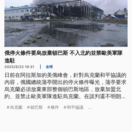
俄停火條件要烏放棄頓巴斯 不入北約並禁歐美軍隊
進駐
2025/8/22 19:31
|
全球
日前在阿拉斯加的美俄峰會，針對烏克蘭和平協議的
內容，俄國總統蒲亭開出的停火條件曝光，蒲亭要求
烏克蘭必須放棄東部整個頓巴斯地區，放棄加盟北
約、並禁止歐美軍隊進駐烏克蘭。在談判還不明朗之
際，俄軍持續出動數百架無人機、飛彈猛攻烏克蘭，
烏克蘭
頓巴斯
條件
和平協議
...
還炸毀了一家美商企業工廠。