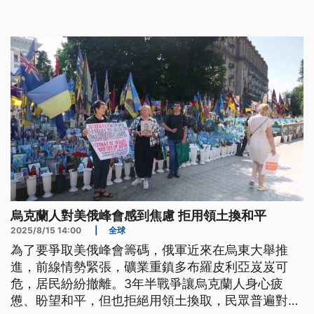
烏克蘭人對美俄峰會感到焦慮 拒用領土換和平
2025/8/15 14:00
|
全球
為了要爭取美俄峰會籌碼，俄軍近來在烏東大舉推
進，前線情勢緊張，礦業重鎮多布羅皮利亞岌岌可
危，居民紛紛撤離。3年半戰爭讓烏克蘭人身心疲
憊、盼望和平，但也拒絕用領土換取，民眾普遍對川