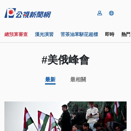
總預算審查
漢光演習
苦茶油苯駢芘超標
即時
熱門
#美俄峰會
最新
最相關