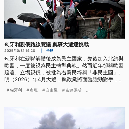
匈牙利親俄路線惹議 奧班大選迎挑戰
2025/10/31 14:20
|
全球
匈牙利在蘇聯解體後成為民主國家，先後加入北約與
歐盟，一度被視為民主轉型典範。然而近年卻與歐盟
疏遠、立場親俄，被批為右翼民粹與「非民主國」。
明（2026）年4月大選，執政黨將面臨強勁對手，已
經執政15年奧班（Viktor Orban），將迎來重大挑
匈牙利
奧班
自由黨
布達佩斯
...
戰。