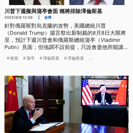
川普下週擬與蒲亭會面 稱將排除澤倫斯基
2025/8/8 12:56
|
全球
針對俄羅斯對烏克蘭的攻勢，美國總統川普
（Donald Trump）揚言祭出新制裁的8月8日大限將
至，預計下週川普會和俄羅斯總統蒲亭（Vladimir
Putin）見面；但強調不設前提，只說會盡他所能讓
戰火停下來。
會面
蒲亭
澤倫斯基
澤倫斯基
...