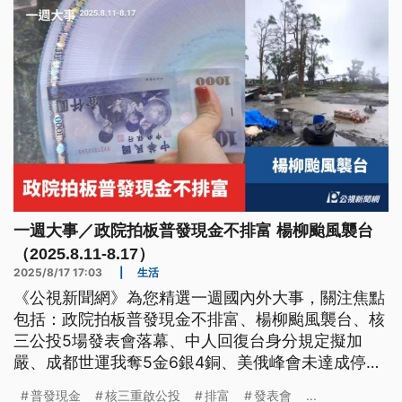
一週大事／政院拍板普發現金不排富 楊柳颱風襲台
（2025.8.11-8.17）
2025/8/17 17:03
|
生活
《公視新聞網》為您精選一週國內外大事，關注焦點
包括：政院拍板普發現金不排富、楊柳颱風襲台、核
三公投5場發表會落幕、中人回復台身分規定擬加
嚴、成都世運我奪5金6銀4銅、美俄峰會未達成停
火、歐洲野火蔓延。
普發現金
核三重啟公投
排富
發表會
...