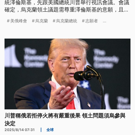
統澤倫斯基，先跟美國總統川普舉行視訊會議。會議
確定，烏克蘭領土議題需尊重澤倫斯基的意願，且烏
國在停戰協議中，要有美國的安全保障，而川普表
美俄峰會
烏克蘭
烏克蘭總統
志願者
...
示，如果美俄峰會順利，他很快會安排美俄烏的3國
峰會。
川普稱俄若拒停火將有嚴重後果 領土問題須烏參與
決定
2025/8/14 07:31
|
全球