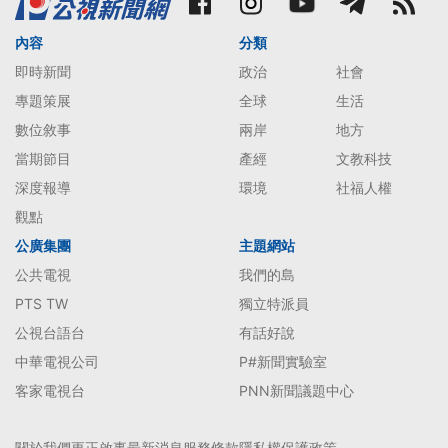
內容
分類
即時新聞
政治
社會
專題策展
全球
生活
數位敘事
兩岸
地方
當期節目
產經
文教科技
深度報導
環境
社福人權
觀點
公廣集團
主題網站
公共電視
我們的島
PTS TW
獨立特派員
公視台語台
有話好說
中華電視公司
P#新聞實驗室
客家電視台
PNN新聞議題中心
關於我們
更正啟事
最新消息
服務條款
隱私權保護政策