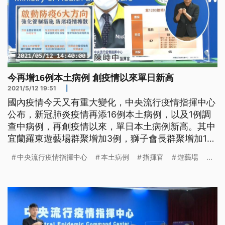
今再增16例本土病例 創疫情以來單日新高
2021/5/12 19:51
|
國內疫情今天又有重大變化，中央流行疫情指揮中心
公布，新冠肺炎疫情再添16例本土病例，以及1例調
查中病例，再創疫情以來，單日本土病例新高。其中
宜蘭羅東遊藝場群聚增加3例，獅子會長群聚增加10
例，另外在台北市萬華和基隆共發現3例不明感染源
中央流行疫情指揮中心
本土病例
指揮官
遊藝場
...
病例。指揮官陳時中警告，現在疫情很嚴峻，若這波
病毒防堵不了，防疫警戒將提升到第三級。 國內新
冠肺炎疫情拉警報，再新增16例本土病例，以及1例
調查中病例，皆為本國籍。其