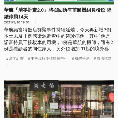
華航「清零計畫2.0」將召回所有前艙機組員檢疫 陸
續停飛14天
2021/5/10 19:51
|
華航諾富特飯店群聚事件持續延燒，今天再新增3例
本土以及 1 例感染源調查中的確診病例，其中1例是
諾富特員工接駁車的司機，1例是華航的機師，還有2
例是確診者的同住家人，另外也增加 11起的境外移入
病例，截至目前，華航諾富特案已經有35人染疫，指
清零計畫
中央流行疫情指揮中心
核酸檢測
血清抗體
揮中心研判華航內部有隱形傳播鏈，因此宣布清零計
...
畫2.0，大規模檢疫「機組員」，而指揮官陳時中
說，華航將陸續停飛14天，今晚會評估影響的規模。
華航機師與諾富特