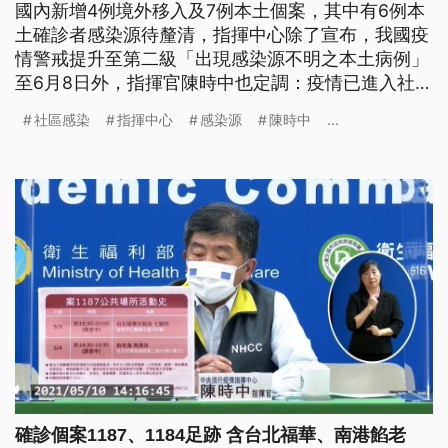
國內新增4例境外移入及7例本土個案，其中有6例本
土確診者感染源待釐清，指揮中心除了宣布，我國疫
情警戒提升至第二級「出現感染源不明之本土病例」
至6月8日外，指揮官陳時中也定調：疫情已進入社區
感染。 陳時中表示，「現在已經不是在社區感染的
社區感染
指揮中心
感染源
陳時中
...
『邊緣』，已經進入社區感染，我們有七例，等於有
兩起社區感染，一例有五個群聚，另一例到目前是一
例。」記者再追問，是否社區早就存在好幾條隱形傳
播鏈？陳時中回答，「有沒有隱
確診個案1187、1184足跡 含台北福華、南港餡老