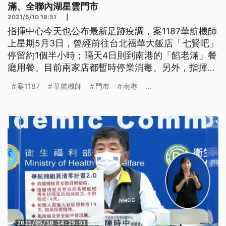
滿、全聯內湖星雲門市
2021/5/10 19:51
|
指揮中心今天也公布最新足跡疫調，案1187華航機師
上星期5月3日，曾經前往台北福華大飯店「七賢吧」
停留約1個半小時；隔天4日則到南港的「餡老滿」餐
廳用餐。目前兩家店都暫時停業消毒。另外，指揮中
心再公布案1184華航機師妻子的新增足跡，5月4日
案1187
華航機師
門市
南港
...
當天下午，曾到全聯內湖星雲門市採買，當地里長抱
怨公布的時間太晚，沒有防疫效果。 案1187本國籍
40多歲華航機師，指揮官陳時中認為對社區影響大，
也同時公布疫調