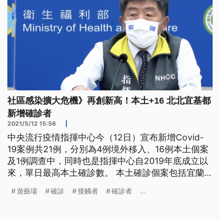
社區感染擴大危機》再創新高！本土+16 北北宜基都
新增確診者
2021/5/12 15:56
|
中央流行疫情指揮中心今（12日）宣布新增Covid-
19案例共21例，分別為4例境外移入、16例本土個案
及1例調查中，同時也是指揮中心自2019年底成立以
來，單日最高本土確診數。 本土確診個案包括宜蘭
遊藝場群聚增3例、新北獅子會群聚增10例，另外3
遊藝場
確診
接觸者
確診者
...
件感染源待釐清有基隆長庚確診1例，台北市萬華區
茶藝館人員2例，以及列為調查中的華航空服員1
例。 指揮官陳時中表示，現在已經確認兩起群聚感