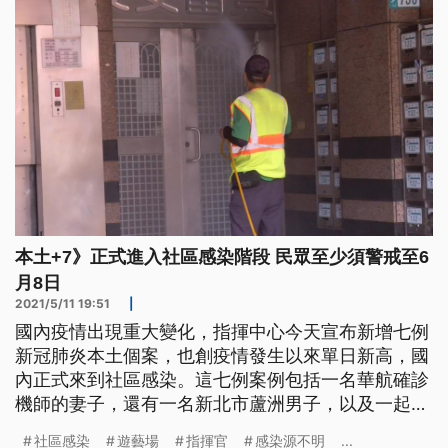
染，分別為宜蘭「
本土+7》正式進入社區感染階段 民眾至少須警戒至6
月8日
2021/5/11 19:51
|
國內疫情出現重大變化，指揮中心今天宣布新增七例
新冠肺炎本土個案，也創疫情發生以來單日新高，國
內正式來到社區感染。這七例案例包括一名華航確診
機師的妻子，還有一名新北市蘆洲男子，以及一起宜
蘭羅東遊藝場的群聚，而且這起群聚至少有5人確
社區感染
遊藝場
指揮官
感染源不明
...