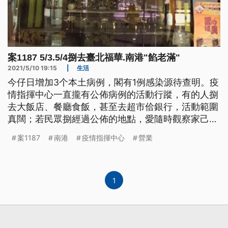
案1187 5/3.5/4捌去臺北福華.南港"餡老滿"
2021/5/10 19:15
|
生活
今仔日增加3个本土病例，閣有1例感染源待查明。疫
情指揮中心一直攏有公佈病例的活動行蹤，有的人捌
去大飯店、餐廳食飯，甚至去超市佮銀行，活動範圍
真闊；若民眾捌經過公佈的地點，愛隨時觀察家己的
身體健康。 中央流行疫情指揮中心指揮官陳時中:
案1187
南港
疫情指揮中心
營業
「那5月2日(案1187)曾與(案)1183，搭乘同一部車到
公司，比較懷疑是1183的接觸者。」 本土確診個案
、案1187本國籍40多歲華航機師，指揮官陳時
1