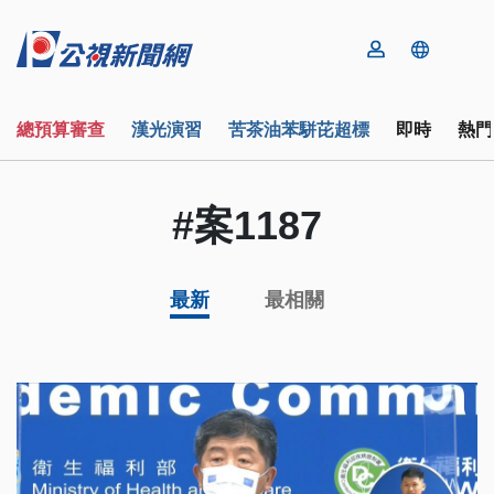
總預算審查
漢光演習
苦茶油苯駢芘超標
即時
熱門
#案1187
最新
最相關