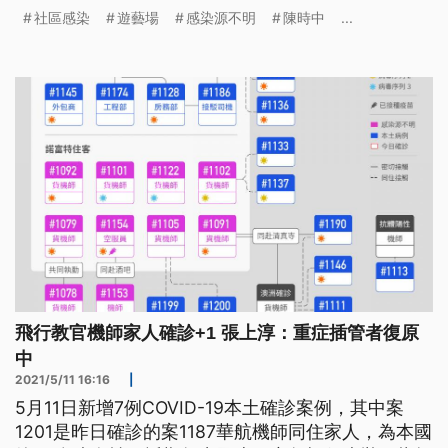
警覺。 環保局人員在街頭巷尾、大規模環境噴消，
社區感染
遊藝場
感染源不明
陳時中
...
因為國內傳出感染源不明的本土病例，足跡遍及新北
市的新莊與蘆洲地區，被點名的店家、早已將鐵門拉
下，暫停營業一天、進行消毒。 晶華亭餐廳老闆:
「距離現在有一段時間了嘛，
飛行教官機師家人確診+1 張上淳：重症插管者復原
中
2021/5/11 16:16
|
5月11日新增7例COVID-19本土確診案例，其中案
1201是昨日確診的案1187華航機師同住家人，為本國