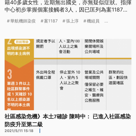
籍40多歲女性，近期無出國史，亦無疑似症狀。指揮
中心初步掌握個案接觸者3人，因已匡列為案1187之
接觸者，故不重複匡列。 1620723294n.jpg 曾芯
華航機師染疫
案1187
張上淳
機組員
...
敏/製圖 至5月11日止，華航機師染疫及諾富特群聚
事件共有36人確診，指揮中心昨日啟動「華航機組員
清零計畫2.0」，指揮官
社區感染危機》本土7確診 陳時中： 已進入社區感染
防疫升至第二級
2021/5/11 15:18
|