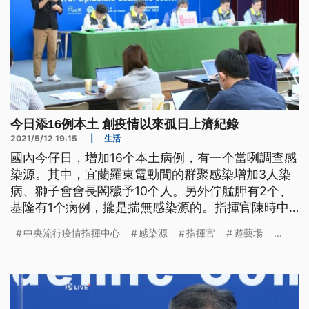
今日添16例本土 創疫情以來孤日上濟紀錄
2021/5/12 19:15
|
生活
國內今仔日，增加16个本土病例，有一个當咧調查感
染源。其中，宜蘭羅東電動間的群聚感染增加3人染
病、獅子會會長閣穢予10个人。另外佇艋舺有2个、
基隆有1个病例，攏是揣無感染源的。指揮官陳時中
也講:這波疫情若準擋袂落來，可能會共防疫警戒搝
中央流行疫情指揮中心
感染源
指揮官
遊藝場
...
懸到第三級。 國內新冠肺炎疫情拉警報，再新增16
例本土病例，以及1例調查中病例，皆為本國籍，其
中宜蘭羅東遊藝場群聚增加3人，為案1216、30多歲
女性，是銀河百家樂遊