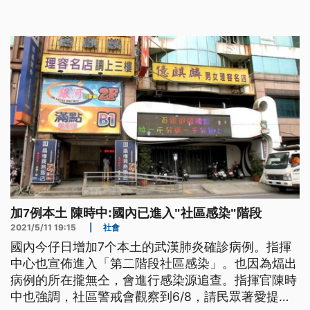
診。指揮官陳時中強調，社區警戒會觀察到6月8日，
民眾務必提高警覺。 環保局人員在街頭巷尾大規模
環境噴消，因為國內傳出感染源不明的本土病例，足
跡遍及新北市的新莊與蘆洲地區，被
加7例本土 陳時中:國內已進入"社區感染"階段
2021/5/11 19:15
|
社會
國內今仔日增加7个本土的武漢肺炎確診病例。指揮
中心也宣佈進入「第二階段社區感染」。也因為煏出
病例的所在攏無仝，會進行感染源追查。指揮官陳時
中也強調，社區警戒會觀察到6/8，請民眾著愛提高