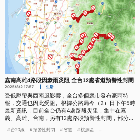
嘉南高雄4路段因豪雨災阻 全台12處省道預警性封閉
2025/8/2 17:57
|
生活
受低壓帶與西南風影響，全台多個縣市發布豪雨特
報，交通也因此受阻。根據公路局今（2）日下午5時
最新資訊，目前全台仍有4處路段災阻，集中在嘉
義、高雄、台南，另有12處路段預警性封閉，部分道
路預計最快明（3）日早上開通。
台20線
預警性封閉
省道
桃源區
...