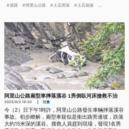
土石崩落，尤其以草嶺、樟湖、桂林等村較嚴重。
道路
阿里山公路
土石滑落
土石崩落
...
阿里山公路廂型車摔落溪谷 1男倒臥河床搶救不治
2025/6/2 19:30
|
社會
今（2）日下午1時許，阿里山公路發生車輛摔落溪谷
事故。初步瞭解，廂型車疑似是衝出路旁邊坡，跌落
大約15米深的溪谷。搜救人員趕到現場，發現1名男