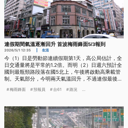
連假期間氣溫逐漸回升 首波梅雨鋒面5/3報到
2026/5/1 12:35
|
生活
今（1）日是勞動節連續假期第1天，高公局估計，全
日交通量將是平常的1.2倍。而明（2）日週六預計全
國到最瓶頸路段落在國5北上，午後將啟動高乘載管
制。天氣部分，今明兩天氣溫回升，不過連假最後一
天、3日週日起，將有今（2026）年首波梅雨鋒面報
梅雨鋒面
預報員
台61
路況
...
到，西半部降雨明顯。