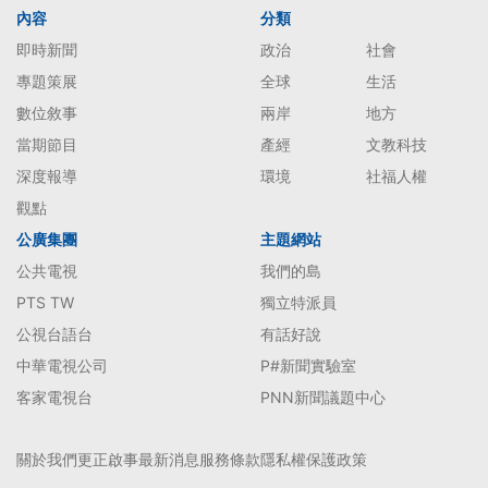
內容
分類
即時新聞
政治
社會
專題策展
全球
生活
數位敘事
兩岸
地方
當期節目
產經
文教科技
深度報導
環境
社福人權
觀點
公廣集團
主題網站
公共電視
我們的島
PTS TW
獨立特派員
公視台語台
有話好說
中華電視公司
P#新聞實驗室
客家電視台
PNN新聞議題中心
關於我們
更正啟事
最新消息
服務條款
隱私權保護政策