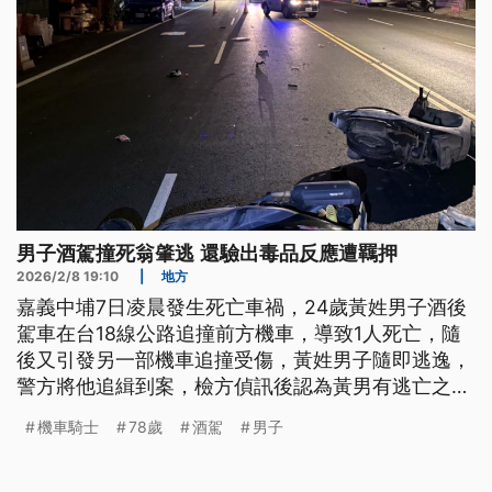
男子酒駕撞死翁肇逃 還驗出毒品反應遭羈押
2026/2/8 19:10
|
地方
嘉義中埔7日凌晨發生死亡車禍，24歲黃姓男子酒後
駕車在台18線公路追撞前方機車，導致1人死亡，隨
後又引發另一部機車追撞受傷，黃姓男子隨即逃逸，
警方將他追緝到案，檢方偵訊後認為黃男有逃亡之
虞，向法院聲押獲准。
機車騎士
78歲
酒駕
男子