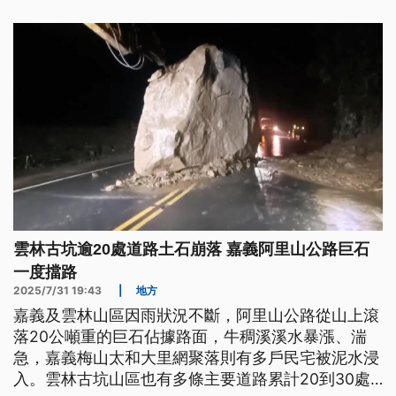
雲林古坑逾20處道路土石崩落 嘉義阿里山公路巨石
一度擋路
2025/7/31 19:43
|
地方
嘉義及雲林山區因雨狀況不斷，阿里山公路從山上滾
落20公噸重的巨石佔據路面，牛稠溪溪水暴漲、湍
急，嘉義梅山太和大里網聚落則有多戶民宅被泥水浸
入。雲林古坑山區也有多條主要道路累計20到30處