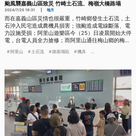
颱風襲嘉義山區致災 竹崎土石流、梅嶺大橋路塌
2024/7/25 19:31
|
地方
而在嘉義山區災情也很嚴重，竹崎鄉發生土石流，土
石沖入民宅造成農機具損害；強颱造成電線斷落、電
力設施受損；阿里山遊樂區今（25）日凌晨開始大停
電，台電人員全力搶修；而阿里山通往梅山鄉的梅嶺
大橋，也發生路面塌陷的災情。
阿里山
土石流
路面塌陷
機具
...