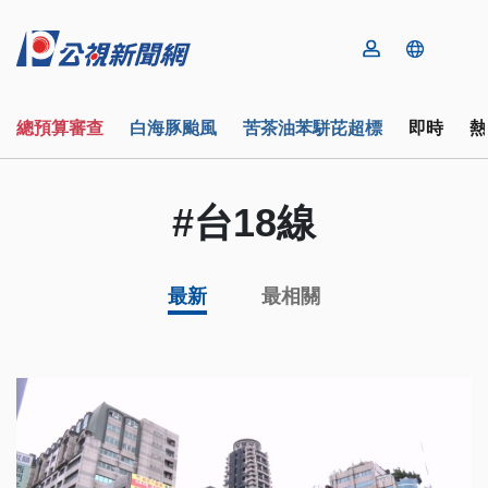
總預算審查
白海豚颱風
苦茶油苯駢芘超標
即時
熱
#台18線
最新
最相關