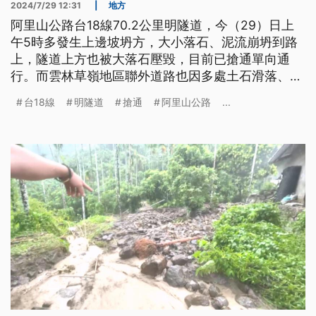
2024/7/29 12:31
|
地方
阿里山公路台18線70.2公里明隧道，今（29）日上
午5時多發生上邊坡坍方，大小落石、泥流崩坍到路
上，隧道上方也被大落石壓毀，目前已搶通單向通
行。而雲林草嶺地區聯外道路也因多處土石滑落、樹
木傾倒，目前僅能緊急清理單向通車，雲縣府、古坑
台18線
明隧道
搶通
阿里山公路
...
鄉公所加派契約廠商進駐搶修，希望一週內搶通所有
鄰近要道。