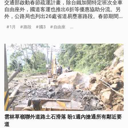
交通部啟動春節疏運計畫，除台鐵加開特定班次全車
自由座外，國道客運也推出6折等優惠協助分流。另
外，公路局也列出26處省道易壅塞路段。春節期間哪
些路段將進行管制措施？各項大眾交通運輸又有哪些
1月
路段
國3
自由座
...
疏運規劃？《公視新聞網》為您重點整理。
雲林草嶺聯外道路土石滑落 盼1週內搶通所有鄰近要
道