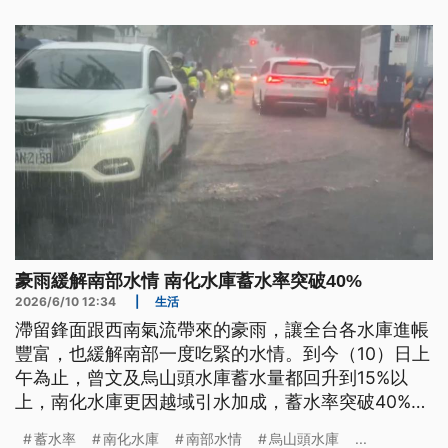
豪雨緩解南部水情 南化水庫蓄水率突破40%
2026/6/10 12:34
|
生活
滯留鋒面跟西南氣流帶來的豪雨，讓全台各水庫進帳
豐富，也緩解南部一度吃緊的水情。到今（10）日上
午為止，曾文及烏山頭水庫蓄水量都回升到15%以
上，南化水庫更因越域引水加成，蓄水率突破40%。
由於南部外海仍有強烈對流發展中，水利署也期待降
蓄水率
南化水庫
南部水情
烏山頭水庫
...