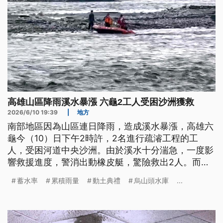
高雄山區降雨溪水暴漲 六龜2工人受困沙洲獲救
2026/6/10 19:39
|
地方
南部地區因為山區連日降雨，造成溪水暴漲，高雄六
龜今（10）日下午2時許，2名進行疏濬工程的工
人，受困河道中央沙洲。由於溪水十分湍急，一度影
響救援進度，警消出動橡皮艇，驚險救出2人。而在
屏東科學園區部分地段也因為大雨出現積淹。這波雨
蓄水率
累積雨量
動土典禮
烏山頭水庫
...
勢連下好幾日，則讓南部水情獲得緩解，曾文、烏山
頭及南化等水庫，蓄水率都有明顯提升。