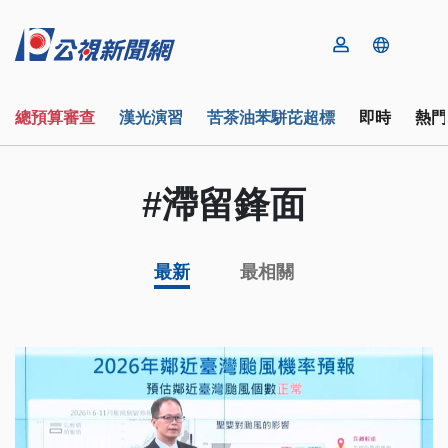
總預算審查
漢光演習
苦茶油苯駢芘超標
即時
熱門
#滯留鋒面
最新
最相關