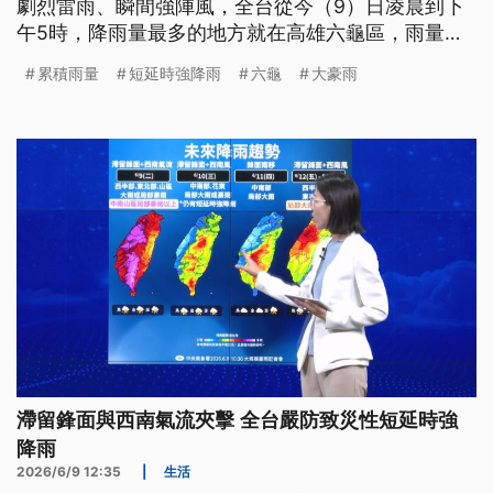
劇烈雷雨、瞬間強陣風，全台從今（9）日凌晨到下
午5時，降雨量最多的地方就在高雄六龜區，雨量超
過250毫米，恆春風雨也不小，有民眾拍到風大到把
累積雨量
短延時強降雨
六龜
大豪雨
路上物品吹著跑，台東往蘭嶼的船班，也因天氣影
響，進入蘭嶼開元港前，船身搖晃劇烈，宛如海盜
船。
滯留鋒面與西南氣流夾擊 全台嚴防致災性短延時強
降雨
2026/6/9 12:35
|
生活