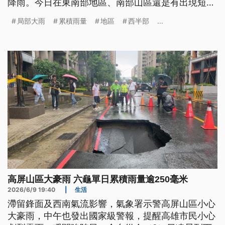
降雨。今日在東南部地區、南部山區還是有出現短延
時豪雨機率，明（11）日隨鋒面北移，西半部地區、
局部大雨
累積雨量
地區
西半部
...
東半部山區也可能出現局部大雨。
高屏山區大豪雨 六龜單日累積雨量逾250毫米
2026/6/9 19:40
|
生活
滯留鋒面及西南氣流影響，氣象署示警高屏山區小心
大豪雨，中午也發出國家級警報，提醒高雄市民小心