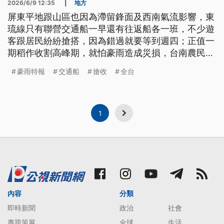
2026/6/9 12:35
|
地方
屏東平地跟山區也因為滯留鋒面及西南氣流影響，東
琉線只有聯營交通船一早還有往返船各一班，不少遊
客跟居民紛紛搶搭，因為錯過就要等到週四；正值一
期稻作收割高峰期，就怕豪雨造成災損，台南農民上
週末起就開始搶收、送乾燥廠，也因此出現罕見的交
豪雨特報
交通船
搶收
全台
穀塞車景象。
1
內容
分類
即時新聞
政治
社會
專題策展
全球
生活