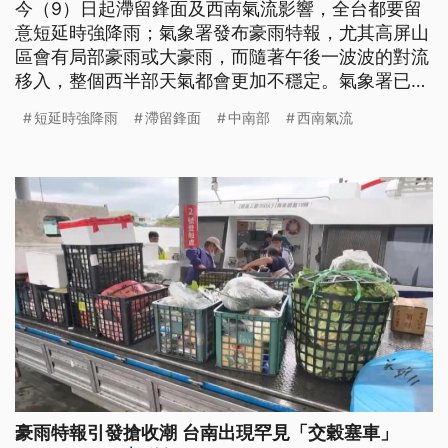
今（9）日起滯留鋒面及西南氣流影響，全台都要留
意短延時強降雨；氣象署發布豪雨特報，尤其高屏山
區會有局部豪雨或大豪雨，而隨著午後一波波的對流
移入，整個西半部天氣都會更加不穩定。氣象署已啟
動大規模劇烈豪雨加強作業，提醒民眾要嚴防短延時
短延時強降雨
滯留鋒面
中南部
西南氣流
豪雨致災。
豪雨特報引發搶收潮 台南出現罕見「交穀塞車」