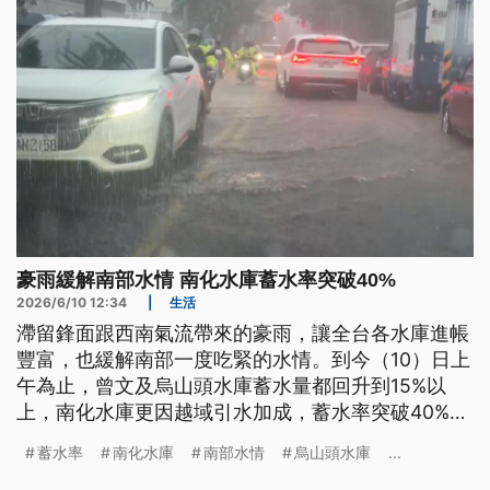
豪雨緩解南部水情 南化水庫蓄水率突破40%
2026/6/10 12:34
|
生活
滯留鋒面跟西南氣流帶來的豪雨，讓全台各水庫進帳
豐富，也緩解南部一度吃緊的水情。到今（10）日上
午為止，曾文及烏山頭水庫蓄水量都回升到15%以
上，南化水庫更因越域引水加成，蓄水率突破40%。
由於南部外海仍有強烈對流發展中，水利署也期待降
蓄水率
南化水庫
南部水情
烏山頭水庫
...
雨延續能讓曾文、烏山頭水庫蓄水率突破2成以上。