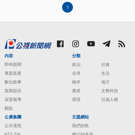
個政府部門合作，並得到聯合國
1
內容
分類
即時新聞
政治
社會
專題策展
全球
生活
數位敘事
兩岸
地方
當期節目
產經
文教科技
深度報導
環境
社福人權
觀點
公廣集團
主題網站
公共電視
我們的島
PTS TW
獨立特派員