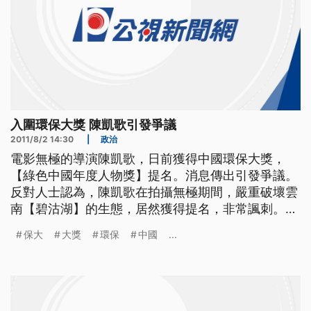
入圍環保大獎 陳凱歌引發爭議
2011/8/2 14:30
|
政治
電影無極的導演陳凱歌，日前獲得中國環保大獎，
【綠色中國年度人物獎】提名。消息傳出引發爭議。
反對人士認為，陳凱歌在拍攝無極期間，嚴重破壞雲
南【碧沽湖】的生態，居然獲得提名，非常諷刺。
電影「無極」以細膩手法，創造出瑰美華麗的視覺效
保大
大獎
環保
中國
...
果，觀眾在欣賞電影的同時，也將雲南碧沽湖的美
景，盡收眼底。不過導演陳凱歌，卻因為獲得中國
「綠色年度人物」將提名，引發廣大討論。 由中國
國家環保總局等七個政府部門合作，並