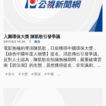
入圍環保大獎 陳凱歌引發爭議
2011/8/2 14:30
|
政治
電影無極的導演陳凱歌，日前獲得中國環保大獎，
【綠色中國年度人物獎】提名。消息傳出引發爭議。
反對人士認為，陳凱歌在拍攝無極期間，嚴重破壞雲
南【碧沽湖】的生態，居然獲得提名，非常諷刺。
電影「無極」以細膩手法，創造出瑰美華麗的視覺效
保大
大獎
環保
中國
...
果，觀眾在欣賞電影的同時，也將雲南碧沽湖的美
景，盡收眼底。不過導演陳凱歌，卻因為獲得中國
「綠色年度人物」將提名，引發廣大討論。 由中國
國家環保總局等七個政府部門合作，並