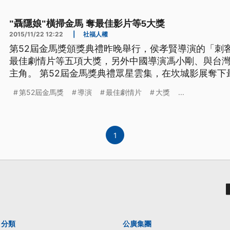
佳導演 侯孝賢=
"聶隱娘"橫掃金馬 奪最佳影片等5大獎
2015/11/22 12:22
|
社福人權
第52屆金馬獎頒獎典禮昨晚舉行，侯孝賢導演的「刺
最佳劇情片等五項大獎，另外中國導演馮小剛、與台
主角。 第52屆金馬獎典禮眾星雲集，在坎城影展奪下最佳導演獎的「刺客聶隱
娘」，果然挾帶氣勢橫掃金馬獎，奪下「最佳造型設
第52屆金馬獎
導演
最佳劇情片
大獎
...
影」、「最佳導演」、以及最大獎「最佳劇情片」等五項大獎。 ==第
佳導演 侯孝賢=
1
分類
公廣集團