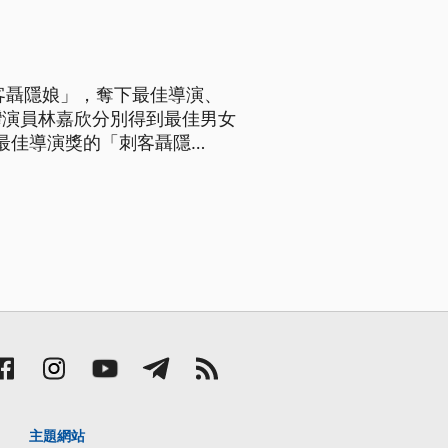
客聶隱娘」，奪下最佳導演、
灣演員林嘉欣分別得到最佳男女
計」、「最佳音效」、「最佳攝
52屆金馬獎最
主題網站