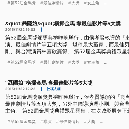
第52屆金馬獎
最佳劇情片
大獎
女主角
...
音效」、「最佳攝影」、「最佳導演」、以及最大獎
==第52屆金馬獎
&quot;聶隱娘&quot;橫掃金馬 奪最佳影片等5大獎
2015/11/22 19:03
|
第52屆金馬獎頒獎典禮昨晚舉行，由侯孝賢執導的「
演、最佳劇情片等五項大獎，堪稱最大贏家，而最佳
剛、與台灣演員林嘉欣贏得。 第52屆金馬獎典禮眾星雲集，在坎城影展奪下最佳導
演獎的「刺客聶隱娘」，果然挾帶氣勢橫掃金馬獎，
第52屆金馬獎
最佳劇情片
大獎
女主角
...
音效」、「最佳攝影」、「最佳導演」、以及最大獎
==第52屆金馬獎
"聶隱娘"橫掃金馬 奪最佳影片等5大獎
2015/11/22 12:22
|
社福人權
第52屆金馬獎頒獎典禮昨晚舉行，侯孝賢導演的「刺
最佳劇情片等五項大獎，另外中國導演馮小剛、與台
主角。 第52屆金馬獎典禮眾星雲集，在坎城影展奪下最佳導演獎的「刺客聶隱
娘」，果然挾帶氣勢橫掃金馬獎，奪下「最佳造型設
第52屆金馬獎
導演
最佳劇情片
大獎
...
影」、「最佳導演」、以及最大獎「最佳劇情片」等五項大獎。 ==第