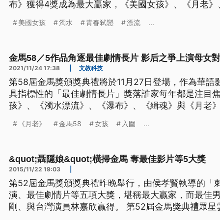
布》獲得4獎成為最大贏家，《美國女孩》、《月老》
後。本屆金馬獎終身成就獎得主為攝影師林贊庭與導
美國女孩
濁水
青春弒戀
漂流
...
金馬58／5作品角逐最佳劇情長片 影后之爭上演母女
2021/11/24 17:38
|
文教科技
第58屆金馬獎頒獎典禮將於11月27日登場，作為華
具指標性的「最佳劇情長片」獎落誰家每年都是注目
孩》、《濁水漂流》、《瀑布》、《緝魂》與《月老》
名，同時也與「最佳攝影」入圍名單完全重疊，共同角
《月老》
金馬58
女孩
入圍
...
&quot;聶隱娘&quot;橫掃金馬 奪最佳影片等5大獎
2015/11/22 19:03
|
第52屆金馬獎頒獎典禮昨晚舉行，由侯孝賢執導的「
演、最佳劇情片等五項大獎，堪稱最大贏家，而最佳
剛、與台灣演員林嘉欣贏得。 第52屆金馬獎典禮眾星雲集，在坎城影展奪下最佳導
演獎的「刺客聶隱娘」，果然挾帶氣勢橫掃金馬獎，