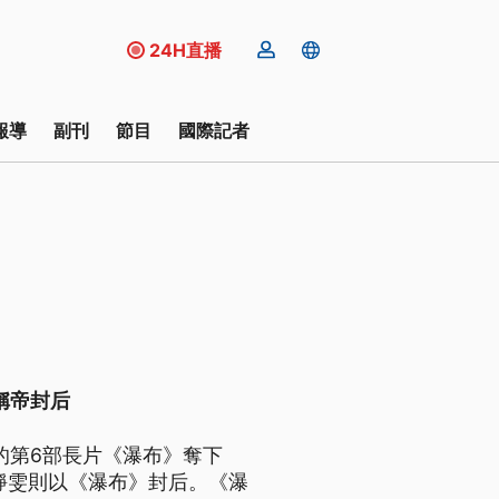
24H直播
報導
副刊
節目
國際記者
稱帝封后
的第6部長片《瀑布》奪下
靜雯則以《瀑布》封后。《瀑