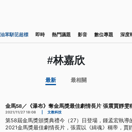
油苯駢芘超標
即時
熱門議題
影音
數位專題
深度
#林嘉欣
最新
最相關
金馬58／《瀑布》奪金馬獎最佳劇情長片 張震賈靜雯
2021/11/27 18:08
|
文教科技
第58屆金馬獎頒獎典禮今（27）日登場，鍾孟宏執導
2021金馬獎最佳劇情長片，張震以《緝魂》稱帝，賈