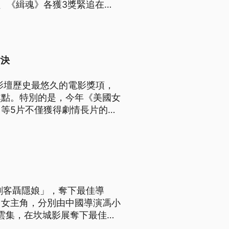
、《緝魂》各獲3獎緊追在
演蔡揚名。
對決
語影壇歷史最悠久的電影獎項，
焦點。特別的是，今年《美國女
等5片不僅獲得劇情長片的提
逐2個重要獎項。
刺客聶隱娘」，奪下最佳導
男女主角，分別由中國導演馮小
奪下「最佳造型設計」、「最佳