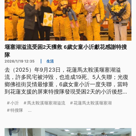
堰塞湖溢流受困2天獲救 6歲女童小沂獻花感謝特搜
隊
2026/1/19 12:35
|
生活
去（2025）年9月23日，花蓮馬太鞍溪堰塞湖溢
流，許多民宅被沖毀，也造成19死、5人失聯；光復
鄉佛祖街災情最慘重，6歲女童小沂一度失聯，當時
到花蓮支援的屏東特搜隊發現受困2天的小沂後想盡
辦法將人救出。今（19）日正好是119消防節，特搜
小沂
馬太鞍溪堰塞湖溢流
花蓮馬太鞍溪堰塞湖
隊員將上台受獎，小沂也化身神秘嘉賓，與媽媽現身
特搜隊
...
典禮中，獻花給特搜隊隊員們，感謝他們的辛勞。