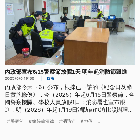
內政部宣布6/15警察節放假1天 明年起消防節跟進
2025/6/6 19:30
|
政治
內政部今天（6）公布，根據已三讀的《紀念日及節
日實施條例》，今（2025）年起6月15日警察節，全
國警察機關、學校人員放假1日；消防署也宣布跟
進，明（2026）年起1月19日消防節也將比照辦理。
警察工作權益推動協會表示，樂見相關節日不再只是
警察節
總統賴清德
消防節
放假
...
紀念性質，但也希望重視警消人力長期不足，調整加
班待遇，並喊話政府將警察、消防等公務員納入《職
安法》的保障。