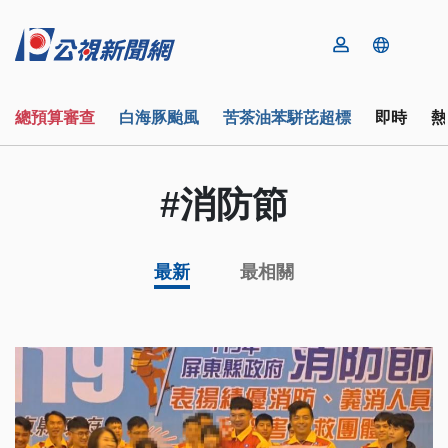
總預算審查
白海豚颱風
苦茶油苯駢芘超標
即時
熱
#消防節
最新
最相關