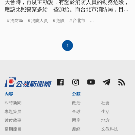
大會時，再度主動說，有鑒於消防人員的勤務危險，
應該比照警察多給一些加給。而台北市消防局，目前
也已經研擬一份專案報告，在向市政府報告之後，送
消防局
消防人員
危險
台北市
...
內政部審查。 1月19號是消防節，市長柯文哲19號下
午，到消防局表揚年度消防楷模，及協助有功人員。
有別第一次視察針對多項防災系統"狂電"的態度，柯
文哲這
1
內容
分類
即時新聞
政治
社會
專題策展
全球
生活
數位敘事
兩岸
地方
當期節目
產經
文教科技