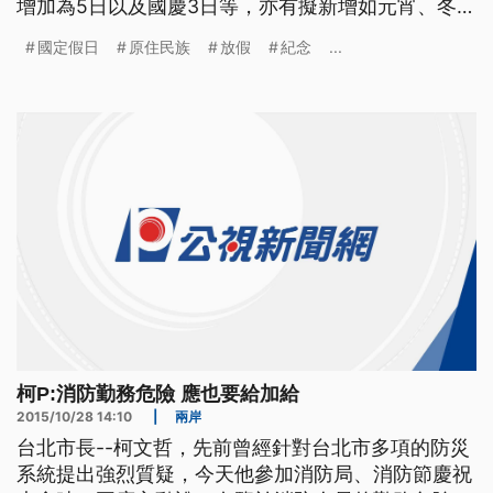
增加為5日以及國慶3日等，亦有擬新增如元宵、冬
至、言論自由日與八二三紀念日等假日。若將黨團各
國定假日
原住民族
放假
紀念
...
版本綜合計算，扣除消防節、祭儀等非全台統一假
期，最多可新增16天假。
柯P:消防勤務危險 應也要給加給
2015/10/28 14:10
|
兩岸
台北市長--柯文哲，先前曾經針對台北市多項的防災
系統提出強烈質疑，今天他參加消防局、消防節慶祝