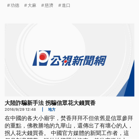
是在華儲快遞貨物進口專區、發現兩大箱、以「環保
功德
大麻
慈濟
進口
毯及圍巾」申報進口的紙箱有異樣，開箱發現，底部
塞滿毛毯和圍巾，每包1千公克的大麻磚，包藏在中
間。而所有毛毯、圍巾，都有慈濟功德會徽章，還有
雜誌放上面、作為掩飾，小箱
大陸詐騙新手法 拐騙信眾花大錢買香
2016/9/29 12:48
|
地方
在中國的各大小廟宇，焚香拜拜不但依舊是信眾參拜
的重點，佛教勝地的九華山，還傳出了有壞心的人，
拐人花大錢買香。 中國官方媒體的新聞工作者，這