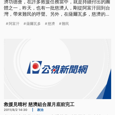
濟功德會，在許多救援任務當中，就是持續付出的團
體之一，昨天，也有一批慈濟人，剛從阿富汗回到台
灣，帶來難民的呼聲。另外，在薩爾瓦多，慈濟的付
出，也得到肯定記者葉怡君、陳信隆報導。 一群慈
阿富汗
薩爾瓦多
慈濟
難民
濟功德會的志工，昨天剛剛從飢寒遍地的阿富汗，回
到豐衣足食的台灣。現在那裡正是黑風來襲，冰天雪
地，零下的溫度讓大家凍得發抖，雖然戰爭已經結
束，但是難民的考驗，和漫長的
救援見晴村 慈濟組合屋月底前完工
2011/8/2 14:30
|
政治