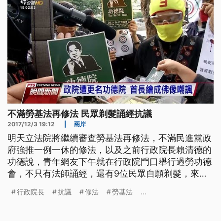
不滿勞基法再修法 民眾剃髮誦經抗議
2017/12/3 19:12
|
兩岸
明天立法院將繼續審查勞基法再修法，不滿民進黨政
府強推一例一休的修法，以及之前行政院長賴清德的
功德說，青年網友下午就在行政院門口舉行過勞功德
會，不只有法師誦經，還有9位民眾自願剃髮，來表
達年輕世代的抗議。 青年扮成孝女白琴哭喊勞基法
行政院長
抗議
修法
勞基法
...
修法會過勞，接著九位民眾排排坐當場剃髮，其中還
有女大生也自願理成光頭，以行動力表達不滿勞基法
修惡，以及行政院長賴清德之前的功德說。 剃髮青