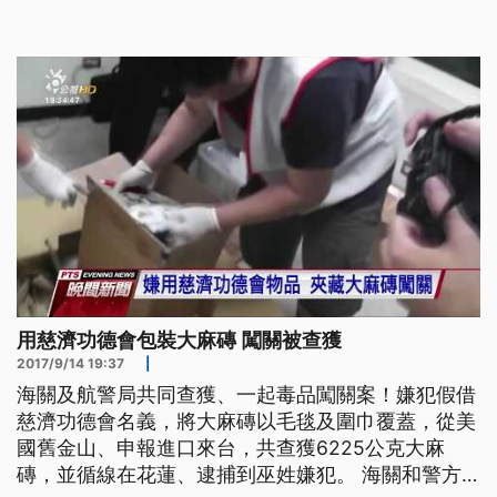
毯及圍巾」申報進口的紙箱有異樣，開箱發現，底部
塞滿毛毯和圍巾，每包1千公克的大麻磚，包藏在中
間。而所有毛毯、圍巾，都有慈濟功德會徽章，還有
雜誌放上面、作為掩飾，小箱
用慈濟功德會包裝大麻磚 闖關被查獲
2017/9/14 19:37
|
海關及航警局共同查獲、一起毒品闖關案！嫌犯假借
慈濟功德會名義，將大麻磚以毛毯及圍巾覆蓋，從美
國舊金山、申報進口來台，共查獲6225公克大麻
磚，並循線在花蓮、逮捕到巫姓嫌犯。 海關和警方