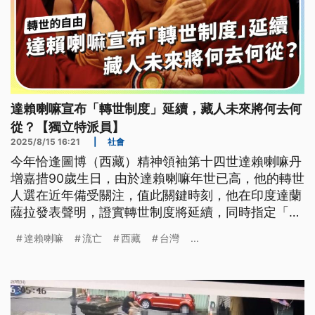
達賴喇嘛宣布「轉世制度」延續，藏人未來將何去何
從？【獨立特派員】
2025/8/15 16:21
|
社會
今年恰逢圖博（西藏）精神領袖第十四世達賴喇嘛丹
增嘉措90歲生日，由於達賴喇嘛年世已高，他的轉世
人選在近年備受關注，值此關鍵時刻，他在印度達蘭
薩拉發表聲明，證實轉世制度將延續，同時指定「達
賴喇嘛甘丹頗章基金會」為唯一有權認定轉世靈童的
達賴喇嘛
流亡
西藏
台灣
...
機構，引起全球藏人社群的關注與期待外，也激起中
共強烈反彈。此舉不僅牽動宗教命派，更涉及政治權
利的角力。