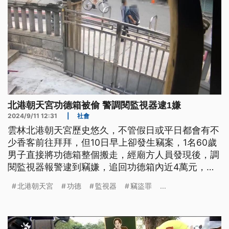
北港朝天宮功德箱被偷 警調閱監視器逮1嫌
2024/9/11 12:31
|
社會
雲林北港朝天宮歷史悠久，不管假日或平日都會有不
少香客前往拜拜，但10日早上卻發生竊案，1名60歲
男子直接將功德箱整個搬走，經廟方人員發現後，調
閱監視器報警逮到竊嫌，追回功德箱內近4萬元，由
警方訊問後，全案依竊盜罪移送地檢署偵辦。
北港朝天宮
功德
監視器
竊盜罪
...