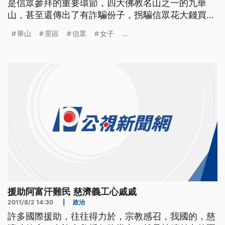
是信眾參拜的重要環節，四大佛教名山之一的九華
山，甚至還傳出了有詐騙份子，拐騙信眾花大錢買
香。 中國官方媒體的新聞工作者，這個月刻意開著
華山
景區
信眾
女子
...
一輛外地牌照的汽車，前往安徽的九華山紀錄賣香詐
騙份子的騙術。果然記者的座車一下高速公路沒多
久，就有一位搭乘白色汽車的女子，佯裝自己是九華
山景區的工作人員，上班
援助阿富汗難民 慈濟義工心戚戚
2011/8/2 14:30
|
政治
許多國際援助，往往得力於，宗教感召，我國的，慈