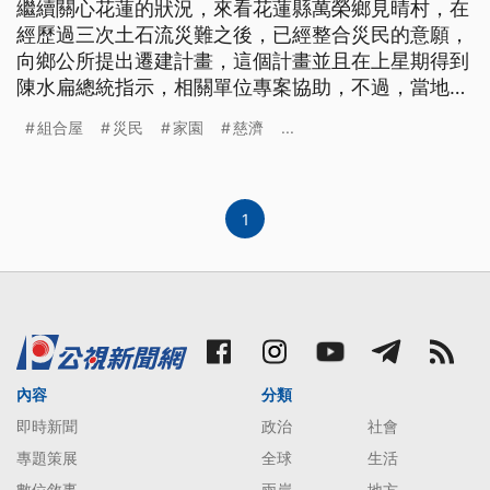
繼續關心花蓮的狀況，來看花蓮縣萬榮鄉見晴村，在
經歷過三次土石流災難之後，已經整合災民的意願，
向鄉公所提出遷建計畫，這個計畫並且在上星期得到
陳水扁總統指示，相關單位專案協助，不過，當地居
民對於未來還是充滿不確定感，而目前，失去家園的
組合屋
災民
家園
慈濟
...
災民，最快再十天，就可以搬進慈濟功德會，在部落
附近為他們搭蓋的臨時組合屋。 上個星期，在見晴
村第三度發生土石流災難之後，慈濟功德會的志工，
立刻進入災區進行災後救援的
1
內容
分類
即時新聞
政治
社會
專題策展
全球
生活
數位敘事
兩岸
地方