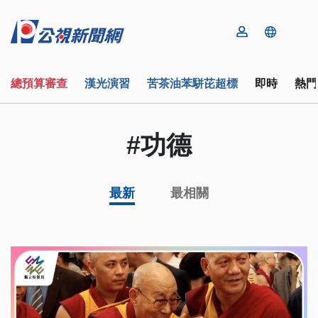
總預算審查
漢光演習
苦茶油苯駢芘超標
即時
熱門
#功德
最新
最相關