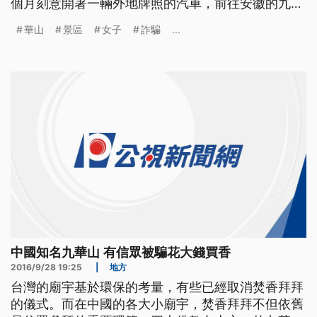
個月刻意開著一輛外地牌照的汽車，前往安徽的九華
山紀錄賣香詐騙份子的騙術。果然記者的座車一下高
華山
景區
女子
詐騙
...
速公路沒多久，就有一位搭乘白色汽車的女子，佯裝
自己是九華山景區的工作人員，上班快要遲到了，希
望能搭個便車上山。上車之後女子熱情的攀談，介紹
起九華山的情況，並一再強調
中國知名九華山 有信眾被騙花大錢買香
2016/9/28 19:25
|
地方
台灣的廟宇基於環保的考量，有些已經取消焚香拜拜
的儀式。而在中國的各大小廟宇，焚香拜拜不但依舊