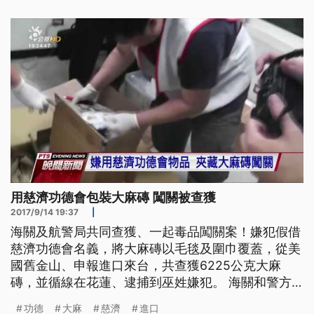
坐當場剃髮，其中還有女大生也自願理成光頭，以行
動力表達不滿勞基法修惡，以及行政院長賴清德之前
的功德說。 ==剃髮
用慈濟功德會包裝大麻磚 闖關被查獲
2017/9/14 19:37
|
海關及航警局共同查獲、一起毒品闖關案！嫌犯假借
慈濟功德會名義，將大麻磚以毛毯及圍巾覆蓋，從美
國舊金山、申報進口來台，共查獲6225公克大麻
磚，並循線在花蓮、逮捕到巫姓嫌犯。 海關和警方
是在華儲快遞貨物進口專區、發現兩大箱、以「環保
功德
大麻
慈濟
進口