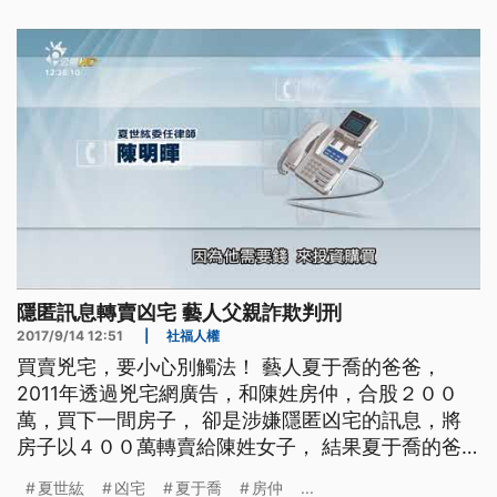
是一起買賣房屋糾紛，2011年，他和房仲合資近200
萬，透過凶宅網廣告，買下一間房子，之後，再以
400萬轉賣給陳姓女
隱匿訊息轉賣凶宅 藝人父親詐欺判刑
2017/9/14 12:51
|
社福人權
買賣兇宅，要小心別觸法！ 藝人夏于喬的爸爸，
2011年透過兇宅網廣告，和陳姓房仲，合股２００
萬，買下一間房子， 卻是涉嫌隱匿凶宅的訊息，將
房子以４００萬轉賣給陳姓女子， 結果夏于喬的爸
爸、被法院判一年兩個月 曾經和藝人女兒夏于喬上
夏世紘
凶宅
夏于喬
房仲
...