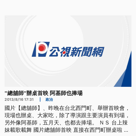
節目的夏世紘，遭到指控涉嫌詐欺、還被判刑，原因
是一起買賣房屋糾紛，2011年，他和房仲合資近200
萬，透過凶宅網廣告，買下一間房子，之後，再以
400萬轉賣給陳姓女
"總舖師"辦桌首映 阿基師也捧場
2013/8/16 17:31
|
政治
國片【總舖師】、昨晚在台北西門町、舉辦首映會，
現場也辦桌、大家吃，除了導演跟主要演員有到場，
另外像阿基師，五月天、也都去捧場。 ＮＳ 台上辣
妹載歌載舞 國片總舖師首映 直接在西門町辦桌啦 Ｎ