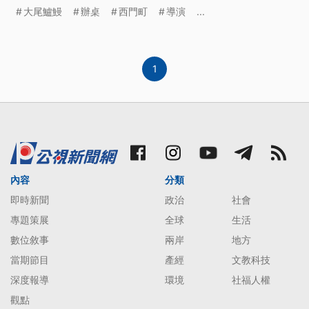
Ｓ 導演和主要演員都到場 談起對電影的期待 ==總舖
大尾鱸鰻
辦桌
西門町
導演
...
師演員== （票房）跟大尾鱸鰻一樣 對 對 一定會更
好 破六億去馬爾地夫 ｓｂ 把大尾鱸鰻當目標 演員個
個超有信心
1
內容
分類
即時新聞
政治
社會
專題策展
全球
生活
數位敘事
兩岸
地方
當期節目
產經
文教科技
深度報導
環境
社福人權
觀點