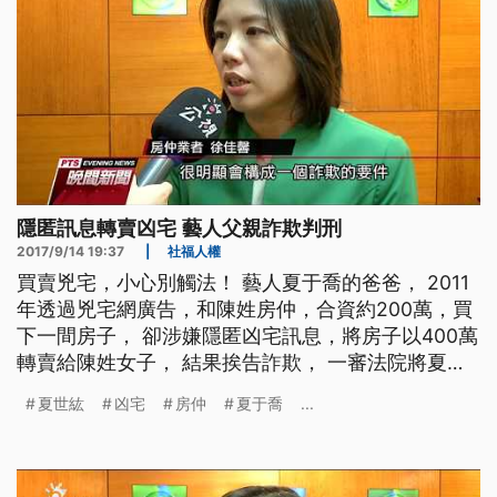
隱匿訊息轉賣凶宅 藝人父親詐欺判刑
2017/9/14 19:37
|
社福人權
買賣兇宅，小心別觸法！ 藝人夏于喬的爸爸， 2011
年透過兇宅網廣告，和陳姓房仲，合資約200萬，買
下一間房子， 卻涉嫌隱匿凶宅訊息，將房子以400萬
轉賣給陳姓女子， 結果挨告詐欺， 一審法院將夏于
喬的爸爸、判刑一年兩個月，房仲因為和陳姓女子達
夏世紘
凶宅
房仲
夏于喬
...
成和解，獲得緩刑。 曾經和藝人女兒夏于喬上節目
的夏世紘，遭到指控涉嫌詐欺、還被判刑，原因是一
起買賣房屋糾紛，2011年，他和房仲合資近200萬，
透過凶