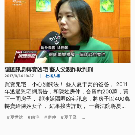
隱匿訊息轉賣凶宅 藝人父親詐欺判刑
2017/9/14 19:37
|
社福人權
買賣兇宅，小心別觸法！ 藝人夏于喬的爸爸， 2011
年透過兇宅網廣告，和陳姓房仲，合資約200萬，買
下一間房子， 卻涉嫌隱匿凶宅訊息，將房子以400萬
轉賣給陳姓女子， 結果挨告詐欺， 一審法院將夏于
喬的爸爸、判刑一年兩個月，房仲因為和陳姓女子達
夏世紘
凶宅
房仲
夏于喬
...
成和解，獲得緩刑。 曾經和藝人女兒夏于喬上節目
的夏世紘，遭到指控涉嫌詐欺、還被判刑，原因是一
起買賣房屋糾紛，2011年，他和房仲合資近200萬，