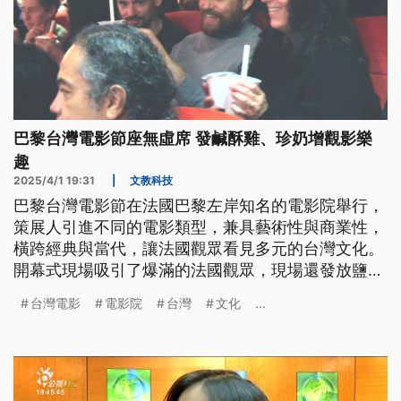
巴黎台灣電影節座無虛席 發鹹酥雞、珍奶增觀影樂
趣
2025/4/1 19:31
|
文教科技
巴黎台灣電影節在法國巴黎左岸知名的電影院舉行，
策展人引進不同的電影類型，兼具藝術性與商業性，
橫跨經典與當代，讓法國觀眾看見多元的台灣文化。
開幕式現場吸引了爆滿的法國觀眾，現場還發放鹽酥
雞跟珍奶，讓觀眾體驗獨特的台灣觀影樂趣。來看公
台灣電影
電影院
台灣
文化
...
視國際記者陳文政與陳希倫在法國巴黎的現場報導。