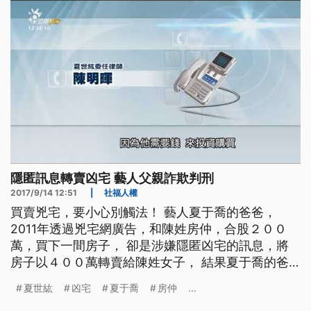
透過凶
隱匿訊息轉賣凶宅 藝人父親詐欺判刑
2017/9/14 12:51
|
社福人權
買賣兇宅，要小心別觸法！ 藝人夏于喬的爸爸，
2011年透過兇宅網廣告，和陳姓房仲，合股２００
萬，買下一間房子， 卻是涉嫌隱匿凶宅的訊息，將
房子以４００萬轉賣給陳姓女子， 結果夏于喬的爸
爸、被法院判一年兩個月 曾經和藝人女兒夏于喬上
夏世紘
凶宅
夏于喬
房仲
...
節目的夏世紘，遭到指控涉嫌詐欺、還被判刑，原因