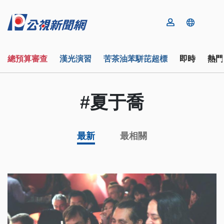
總預算審查
漢光演習
苦茶油苯駢芘超標
即時
熱門
#夏于喬
最新
最相關