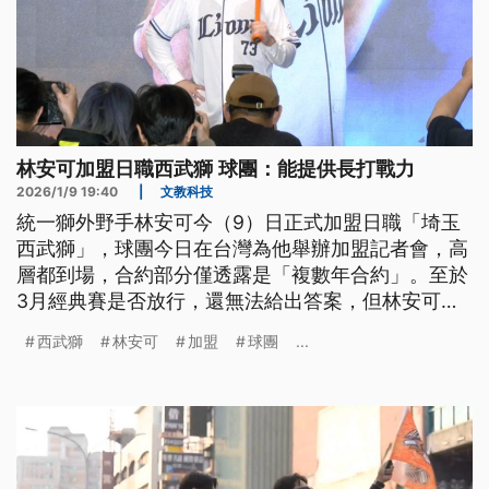
林安可加盟日職西武獅 球團：能提供長打戰力
2026/1/9 19:40
|
文教科技
統一獅外野手林安可今（9）日正式加盟日職「埼玉
西武獅」，球團今日在台灣為他舉辦加盟記者會，高
層都到場，合約部分僅透露是「複數年合約」。至於
3月經典賽是否放行，還無法給出答案，但林安可透
露會先到中華隊報到隨隊練球。而美職舊金山巨人隊
西武獅
林安可
加盟
球團
...
投手鄧愷威，則透過經紀公司發表聲明，經審慎考
量，婉謝WBC中華隊的邀請。