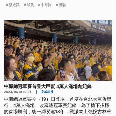
動，同樣吸引大批球迷到場支持。
張政禹
球員
中華隊
經驗
...
中職總冠軍賽首登大巨蛋 4萬人滿場創紀錄
2024/10/19 19:31
|
文教科技
中職總冠軍賽今（19）日登場，首度在台北大巨蛋舉
行，4萬人滿場、改寫總冠軍賽紀錄；為了搶下指標
的首場勝利，統一獅睽違18年，戰派本土強投古林睿