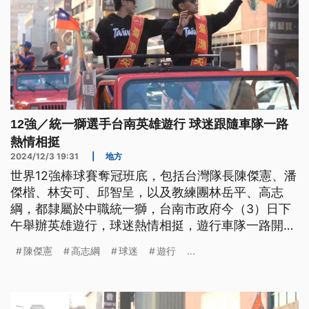
12強／統一獅選手台南英雄遊行 球迷跟隨車隊一路
熱情相挺
2024/12/3 19:31
|
地方
世界12強棒球賽奪冠班底，包括台灣隊長陳傑憲、潘
傑楷、林安可、邱智呈，以及教練團林岳平、高志
綱，都隸屬於中職統一獅，台南市政府今（3）日下
午舉辦英雄遊行，球迷熱情相挺，遊行車隊一路開往
台南市立棒球場。陳傑憲表示，希望藉由這次奪冠，
陳傑憲
高志綱
球迷
遊行
...
讓台灣在國際舞台更有信心。