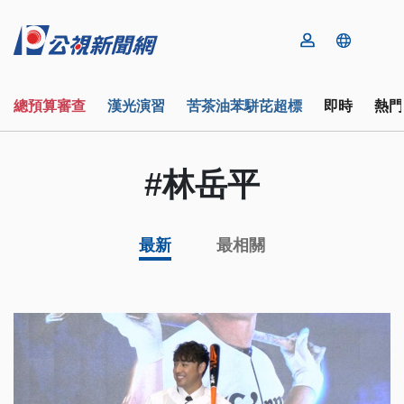
總預算審查
漢光演習
苦茶油苯駢芘超標
即時
熱門
#林岳平
最新
最相關