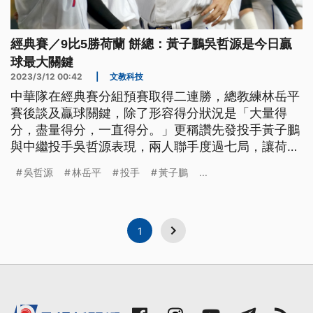
經典賽／9比5勝荷蘭 餅總：黃子鵬吳哲源是今日贏
球最大關鍵
2023/3/12 00:42
|
文教科技
中華隊在經典賽分組預賽取得二連勝，總教練林岳平
賽後談及贏球關鍵，除了形容得分狀況是「大量得
分，盡量得分，一直得分。」更稱讚先發投手黃子鵬
與中繼投手吳哲源表現，兩人聯手度過七局，讓荷蘭
隊無法有效進攻，是今日贏球最大關鍵。
吳哲源
林岳平
投手
黃子鵬
...
1