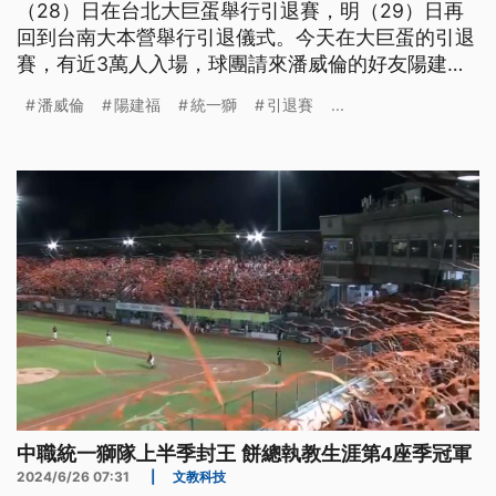
（28）日在台北大巨蛋舉行引退賽，明（29）日再
回到台南大本營舉行引退儀式。今天在大巨蛋的引退
賽，有近3萬人入場，球團請來潘威倫的好友陽建福
開球，傳奇洋將布雷也現身，多位獅隊退役球員到
潘威倫
陽建福
統一獅
引退賽
...
場，一起見證嘟嘟的最終戰。
中職統一獅隊上半季封王 餅總執教生涯第4座季冠軍
2024/6/26 07:31
|
文教科技