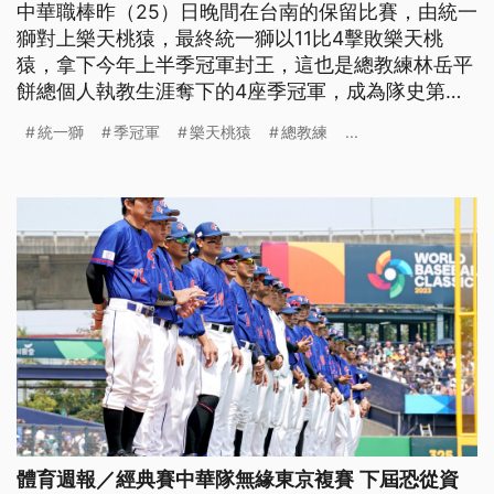
中華職棒昨（25）日晚間在台南的保留比賽，由統一
獅對上樂天桃猿，最終統一獅以11比4擊敗樂天桃
猿，拿下今年上半季冠軍封王，這也是總教練林岳平
餅總個人執教生涯奪下的4座季冠軍，成為隊史第一
人。
統一獅
季冠軍
樂天桃猿
總教練
...
體育週報／經典賽中華隊無緣東京複賽 下屆恐從資