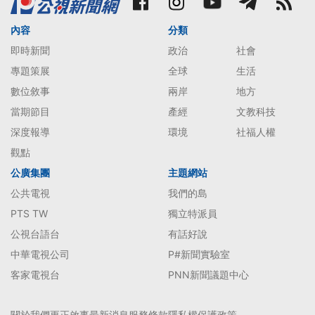
內容
分類
即時新聞
政治
社會
專題策展
全球
生活
數位敘事
兩岸
地方
當期節目
產經
文教科技
深度報導
環境
社福人權
觀點
公廣集團
主題網站
公共電視
我們的島
PTS TW
獨立特派員
公視台語台
有話好說
中華電視公司
P#新聞實驗室
客家電視台
PNN新聞議題中心
關於我們
更正啟事
最新消息
服務條款
隱私權保護政策