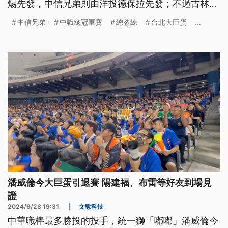
煬先發，中信兄弟則由洋投德保拉先發；不過古林睿
煬只投3局就因傷退場。
中信兄弟
中職總冠軍賽
總教練
台北大巨蛋
...
潘威倫今大巨蛋引退賽 陽建福、布雷等好友到場見
證
2024/9/28 19:31
|
文教科技
中華職棒最多勝投的投手，統一獅「嘟嘟」潘威倫今