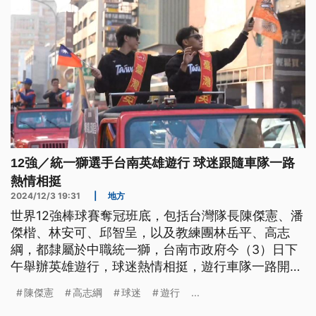
12強／統一獅選手台南英雄遊行 球迷跟隨車隊一路
熱情相挺
2024/12/3 19:31
|
地方
世界12強棒球賽奪冠班底，包括台灣隊長陳傑憲、潘
傑楷、林安可、邱智呈，以及教練團林岳平、高志
綱，都隸屬於中職統一獅，台南市政府今（3）日下
午舉辦英雄遊行，球迷熱情相挺，遊行車隊一路開往
台南市立棒球場。陳傑憲表示，希望藉由這次奪冠，
陳傑憲
高志綱
球迷
遊行
...
讓台灣在國際舞台更有信心。