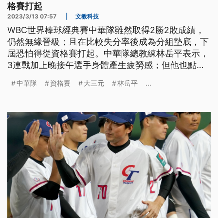
格賽打起
2023/3/13 07:57
|
文教科技
WBC世界棒球經典賽中華隊雖然取得2勝2敗成績，
仍然無緣晉級；且在比較失分率後成為分組墊底，下
屆恐怕得從資格賽打起。中華隊總教練林岳平表示，
3連戰加上晚接午選手身體產生疲勞感；但他也點
出，團隊投手能力需要再提升。
中華隊
資格賽
大三元
林岳平
...