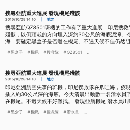
將會出動大型機具
搜尋亞航重大進展 發現機尾殘骸
2015/10/28 14:10
|
地方
搜尋亞航QZ8501班機的工作有了重大進展，印尼搜
殘骸，以倒頭栽的方向埋入深約30公尺的海底泥濘。
海，要確定黑盒子是否還在機尾。不過天候不佳仍然阻礙搜索行動
船艇載著84名潛水員，八號清晨六點四十五分就出海
黑盒子
機尾
搜救隊
QZ8501
...
盒子還在不在機尾殘骸中，但海象不佳導致進度受阻
將會出動大型機具
搜尋亞航重大進展 發現機尾殘骸
2015/10/28 14:10
|
地方
印尼亞洲航空失事的班機，印尼搜救隊在爪哇海，發
插入約30公尺深的海底。今天清晨出動數十名潛水員
在機尾。不過天候不好難找。 發現亞航機尾 潛水員出動找黑盒子 搜救隊的六艘船艇
載著84名潛水員，八號清晨六點四十五分就出海，希
黑盒子
機尾
搜救隊
潛水員
...
還在不在機尾殘骸中，但海象不佳導致進度受阻。如
出動大型機具吊起機