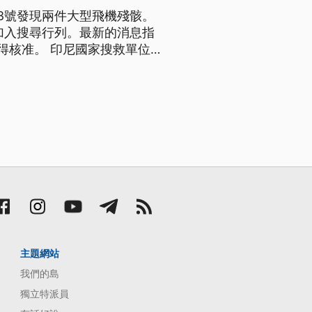
隊3號發現兩件大型飛機殘骸。
加入搜尋行列。最新的消息指
家搜救單位3
尺處，發現兩件大型物體，已確認
是屬於失事的亞航QZ8501班機所有，正試圖下水拍攝影像。 ==印尼國家
主題網站
我們的島
獨立特派員