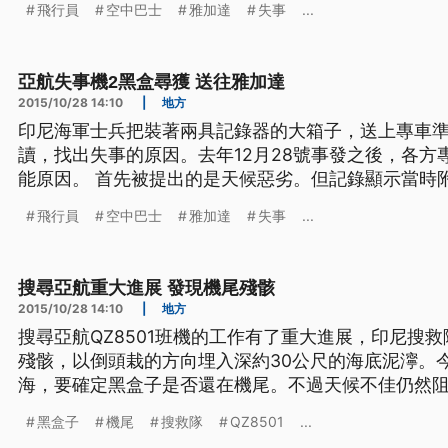
飛行員
空中巴士
雅加達
失事
...
風雨雲層，採取緊急爬升的做法，但速度太慢而且機
溫度過低，偵測
亞航失事機2黑盒尋獲 送往雅加達
2015/10/28 14:10
|
地方
印尼海軍士兵把裝著兩具記錄器的大箱子，送上專車
讀，找出失事的原因。去年12月28號事發之後，各方
能原因。 首先被提出的是天候惡劣。但記錄顯示當時附近空域其他班機都沒事，因
此QZ8501是怎麼墜落爪哇海海域，又有別的說法。
飛行員
空中巴士
雅加達
失事
...
風雨雲層，採取緊急爬升的做法，但速度太慢而且機
溫度過低，偵測
搜尋亞航重大進展 發現機尾殘骸
2015/10/28 14:10
|
地方
搜尋亞航QZ8501班機的工作有了重大進展，印尼搜
殘骸，以倒頭栽的方向埋入深約30公尺的海底泥濘。
海，要確定黑盒子是否還在機尾。不過天候不佳仍然阻礙搜索行動
船艇載著84名潛水員，八號清晨六點四十五分就出海
黑盒子
機尾
搜救隊
QZ8501
...
盒子還在不在機尾殘骸中，但海象不佳導致進度受阻