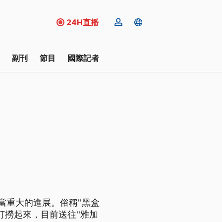
24H直播
副刊
節目
國際記者
當重大的進展。俗稱''黑盒
撈起來，目前送往''雅加