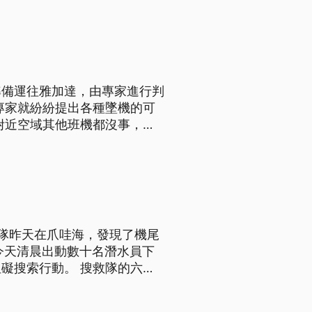
翼和氣流的攻角過大，加上機外
準備運往雅加達，由專家進行判
專家就紛紛提出各種墜機的可
有專家認為是飛行員為了躲避暴
翼和氣流的攻角過大，加上機外
救隊昨天在爪哇海，發現了機尾
今天清晨出動數十名潛水員下
。 搜救隊的六艘
，希望盡快確定飛行記錄器黑
。如果無法從海底取出黑盒子，