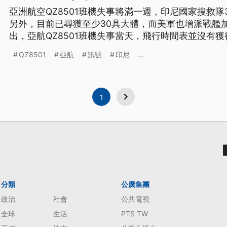
亞洲航空QZ8501班機失事將滿一週，印尼國家搜救
另外，目前已尋獲至少30具大體，而美軍也增派戰艦
出，亞航QZ8501班機失事當天，飛行時間表並沒有獲得核准。 印尼國
號宣布，在2號夜間11點40分左右，在海面下30公
QZ8501
亞航
訊號
印尼
...
1
分類
公廣集團
政治
社會
公共電視
全球
生活
PTS TW