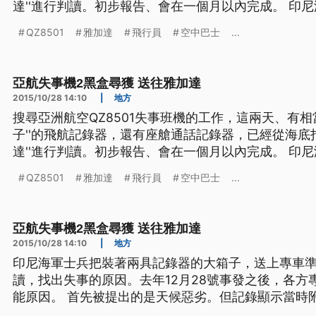
達''進行判讀。初步報告、會在一個月以內完成。 印尼海軍士兵把裝著兩具記錄器的
大箱子，送上專車準備運往雅加達，由專家進行判讀，
QZ8501
雅加達
飛行員
空中巴士
...
28號事發之後，各方專家就紛紛提出各種墜機的可能原因。 首先被提出的
劣
亞航失事機2黑盒尋獲 送往雅加達
2015/10/28 14:10
|
地方
搜尋亞洲航空QZ8501失事班機的工作，這兩天、有相
子''的飛航記錄器，還有座艙通話記錄器，已經從海底打
達''進行判讀。初步報告、會在一個月以內完成。 印尼海軍士兵把裝著兩具記錄器的
大箱子，送上專車準備運往雅加達，由專家進行判讀，
QZ8501
雅加達
飛行員
空中巴士
...
28號事發之後，各方專家就紛紛提出各種墜機的可能原因。 首先被提出的
劣
亞航失事機2黑盒尋獲 送往雅加達
2015/10/28 14:10
|
地方
印尼海軍士兵把裝著兩具記錄器的大箱子，送上專車
讀，找出失事的原因。去年12月28號事發之後，各方
能原因。 首先被提出的是天候惡劣。但記錄顯示當時附近空域其他班機都沒事，因
此QZ8501是怎麼墜落爪哇海海域，又有別的說法。