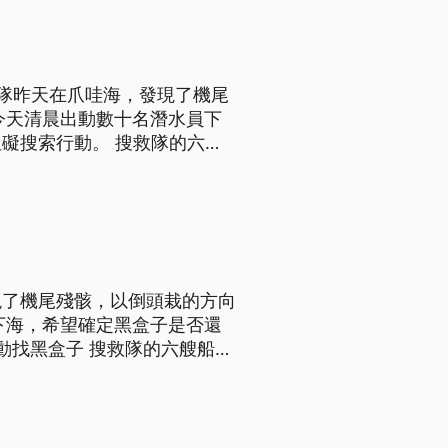
救隊昨天在爪哇海，發現了機尾
今天清晨出動數十名潛水員下
。 搜救隊的六艘
，希望盡快確定飛行記錄器黑
。如果無法從海底取出黑盒子，
現了機尾殘骸，以倒頭栽的方向
下海，希望確定黑盒子是否還
望盡快確定飛行記錄器黑盒子
果無法從海底取出黑盒子，將會