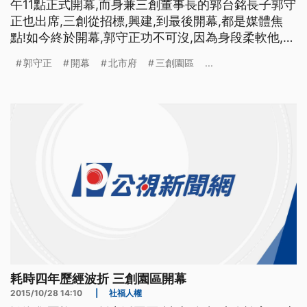
午11點正式開幕,而身兼三創董事長的郭台銘長子郭守
正也出席,三創從招標,興建,到最後開幕,都是媒體焦
點!如今終於開幕,郭守正功不可沒,因為身段柔軟他,數
度親赴北市府溝通,台北市長柯文哲更稱讚他態度誠
郭守正
開幕
北市府
三創園區
...
懇,說他像個小郭董,郭守正成了北市府與三創關係波
冰關鍵,如今才得以順利開幕！ ==三創董事長 郭守正
== （大樓外牆)LED的部份我不擔心 所
耗時四年歷經波折 三創園區開幕
2015/10/28 14:10
|
社福人權