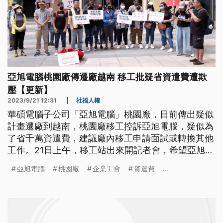
亞旭電腦桃園廠傳遷廠越南 移工批疑省資遣費遭欺
壓【更新】
2023/9/21 12:31
|
社福人權
華碩電腦子公司「亞旭電腦」桃園廠，日前傳出疑似
計畫遷廠到越南，桃園廠移工控訴亞旭電腦，疑似為
了省千萬資遣費，建議廠內移工申請面試或轉換其他
工作。21日上午，移工站出來開記者會，希望亞旭電
腦如果要關廠，別規避資遣費。勞動部表示，根據了
亞旭電腦
桃園廠
企業工會
資遣費
...
解目前亞旭電腦桃園廠可能計畫關廠，正介入協助
200多位移工，由別的雇主來承接。