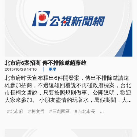
北市府6案招商 傳不排除邀趙藤雄
2015/10/28 14:10
|
兩岸
北市府昨天宣布釋出6件開發案，傳出不排除邀請遠
雄參加招商，不過遠雄回覆說不再碰政府標案，台北
市長柯文哲說，只要按照規則做事、公開透明，歡迎
大家來參加。 小朋友盡情的玩著水，暑假期間，大
佳河濱公園變身水上樂園，讓民眾盡情戲水，樂園4
北市府
柯文哲
三創園區
台北市長
...
號開幕，柯文哲就到場視察，由於市府10號要進行開
發案的招商，傳出不排除邀請遠雄董事長趙藤雄參
加，結果遠雄回覆不再碰政府標案，被解讀是打臉柯
文哲？柯文哲回應，只要按照