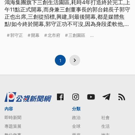
鴻海集團旗下三創生活園區,耗時4年打造終於完工,上
午11點正式開幕,而身兼三創董事長的郭台銘長子郭守
正也出席,三創從招標,興建,到最後開幕,都是媒體焦
點!如今終於開幕,郭守正功不可沒,因為身段柔軟他,數
度親赴北市府溝通,台北市長柯文哲更稱讚他態度誠
郭守正
開幕
北市府
三創園區
...
懇,說他像個小郭董,郭守正成了北市府與三創關係波
冰關鍵,如今才得以順利開幕！ ==三創董事長 郭守正
== （大樓外牆)LED的部份我不擔心 所
1
內容
分類
即時新聞
政治
社會
專題策展
全球
生活
數位敘事
兩岸
地方