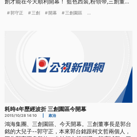
創才能在今天順利開幕！ 藍色西裝,粉領帶,三創董事
長郭守正現身,為三創生活園區開幕剪綵,歷經風風雨
郭守正
三創
開幕
三創園區
...
雨,終於如願在五月中開幕 ==三創董事長 郭守正==
三創不是郭守正的 因為我想跟大家講三創是大家的
希望為你們打造一個 不一樣的服務
耗時4年歷經波折 三創園區今開幕
2015/10/28 14:10
|
政治
鴻海集團、三創園區、今天開幕。三創董事長是郭台
銘的大兒子--郭守正，本來郭台銘跟柯文哲兩個人，