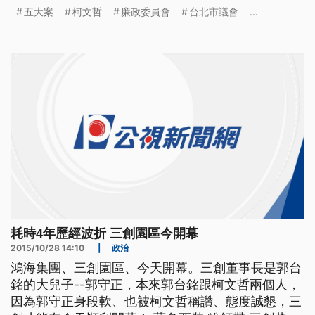
額比序以最小變動為原則，不要用抽籤方式決定學生
五大案
柯文哲
廉政委員會
台北市議會
...
命運，並且將建議中央先辦特招，再辦免試升學，柯
文哲也宣布在8月1日前確認明年高中入學方案，。
==台北市長柯文哲VS民進黨台北市議員林世宗== 那
假設教育
耗時4年歷經波折 三創園區今開幕
2015/10/28 14:10
|
政治
鴻海集團、三創園區、今天開幕。三創董事長是郭台
銘的大兒子--郭守正，本來郭台銘跟柯文哲兩個人，
因為郭守正身段軟、也被柯文哲稱讚、態度誠懇，三