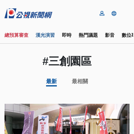
總預算審查
漢光演習
即時
熱門議題
影音
數位
#三創園區
最新
最相關