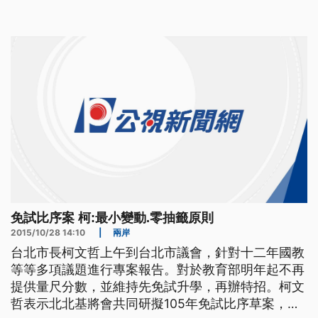
暑假期間，大佳河濱公園變身水上樂園，讓民眾盡情
戲水樂園4號開幕，柯文哲就到場視察，由於市府10
號要進行開發案的招商，傳出不排除邀請遠雄董事長
趙藤雄參加，結果遠雄回覆
免試比序案 柯:最小變動.零抽籤原則
2015/10/28 14:10
|
兩岸
台北市長柯文哲上午到台北市議會，針對十二年國教
等等多項議題進行專案報告。對於教育部明年起不再
提供量尺分數，並維持先免試升學，再辦特招。柯文
哲表示北北基將會共同研擬105年免試比序草案，超