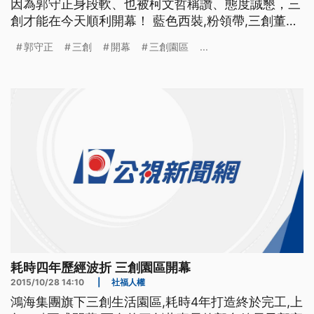
因為郭守正身段軟、也被柯文哲稱讚、態度誠懇，三
創才能在今天順利開幕！ 藍色西裝,粉領帶,三創董事
長郭守正現身,為三創生活園區開幕剪綵,歷經風風雨
郭守正
三創
開幕
三創園區
...
雨,終於如願在五月中開幕 ==三創董事長 郭守正==
三創不是郭守正的 因為我想跟大家講三創是大家的
希望為你們打造一個 不一樣的服務
耗時四年歷經波折 三創園區開幕
2015/10/28 14:10
|
社福人權
鴻海集團旗下三創生活園區,耗時4年打造終於完工,上