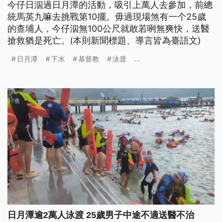
今仔日泅過日月潭的活動，吸引上萬人去參加，前總
統馬英九嘛去挑戰第10擺。毋過現場煞有一个25歲
的查埔人，今仔泅無100公尺就敢若咧無爽快，送醫
搶救猶是死亡。(本則新聞標題、導言皆為臺語文)
日月潭
下水
基督教
泳渡
...
日月潭逾2萬人泳渡 25歲男子中途不適送醫不治