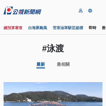
總預算審查
白海豚颱風
苦茶油苯駢芘超標
即時
熱
#泳渡
最新
最相關