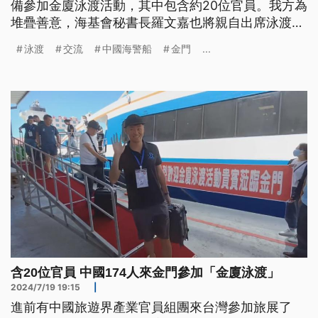
備參加金廈泳渡活動，其中包含約20位官員。我方為
堆疊善意，海基會秘書長羅文嘉也將親自出席泳渡開
幕典禮。不過中國海警船今日仍持續侵擾金門水域，
泳渡
交流
中國海警船
金門
...
海巡署則派出4艦監控驅離。
含20位官員 中國174人來金門參加「金廈泳渡」
2024/7/19 19:15
|
進前有中國旅遊界產業官員組團來台灣參加旅展了