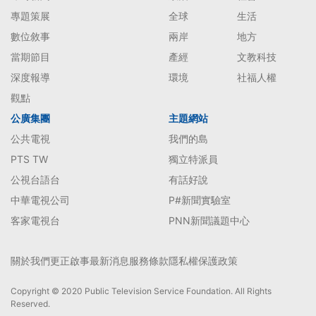
專題策展
全球
生活
數位敘事
兩岸
地方
當期節目
產經
文教科技
深度報導
環境
社福人權
觀點
公廣集團
主題網站
公共電視
我們的島
PTS TW
獨立特派員
公視台語台
有話好說
中華電視公司
P#新聞實驗室
客家電視台
PNN新聞議題中心
關於我們
更正啟事
最新消息
服務條款
隱私權保護政策
Copyright © 2020 Public Television Service Foundation. All Rights
Reserved.