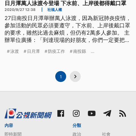
日月潭萬人泳渡今登場 下水前、上岸後都得戴口罩
2020/9/27 12:38
|
社福人權
27日南投日月潭舉辦萬人泳渡，因為新冠肺炎疫情，
參加活動的民眾必須要遵守，下水前、上岸後戴口罩
的要求，雖然比過去麻煩，但仍有2萬多人參加。 主
辦單位廣播：「到達現場的好朋友，你們一定要把口
罩戴起來。」 主辦單位不斷在現場廣播，要參加活
泳渡
日月潭
防疫工作
南投縣
...
動的民眾記得戴上口罩，也要保持社交距離。27日南
投日月潭舉辦萬人泳渡，因為仍在疫情期間，活動好
不容易才獲中央核准，所以主辦單位小心翼翼要做好
防疫工作。 為了做好萬人
1
內容
分類
即時新聞
政治
社會