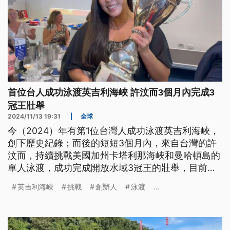
首位台人成功泳渡英吉利海峽 許汶而3個月內完成3
冠王壯舉
2024/11/13 19:31
|
全球
今（2024）年有第1位台灣人成功泳渡英吉利海峽，
創下歷史紀錄；而後的短短3個月內，來自台灣的許
汶而，持續挑戰美國加州卡塔利那海峽和曼哈頓島的
單人泳渡，成功完成開放水域3冠王的壯舉，目前全
球僅約330人能達成這個成就。公視國際記者專訪許
英吉利海峽
挑戰
創辦人
泳渡
...
汶而，談她的初衷與這趟旅程的最終目標。