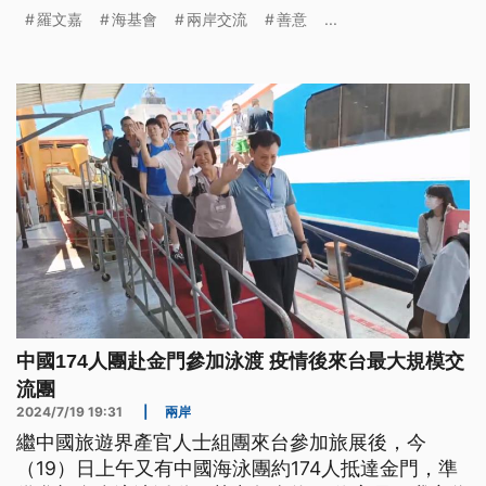
善意，但如果沒有得到回應也會累，錯過時機就會很
羅文嘉
海基會
兩岸交流
善意
...
可惜。
中國174人團赴金門參加泳渡 疫情後來台最大規模交
流團
2024/7/19 19:31
|
兩岸
繼中國旅遊界產官人士組團來台參加旅展後，今
（19）日上午又有中國海泳團約174人抵達金門，準