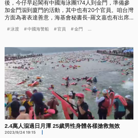
後，今仔早起閣有中國海泳團174人到金門，準備參
加金門泅到廈門的活動，其中也有20个官員。咱台灣
方面為著表達善意，海基會秘書長-羅文嘉也有出席
的活動開幕典禮。毋過中國海警船今仔日是繼續侵擾
泳渡
中國海警船
官員
金門
...
金門水域，海巡署派出4隻艦艇監控驅離。（這條新
聞標題、前言是臺語文。）
2.4萬人泅過日月潭 25歲男性身體各樣搶救無效
2023/9/24 19:15
|