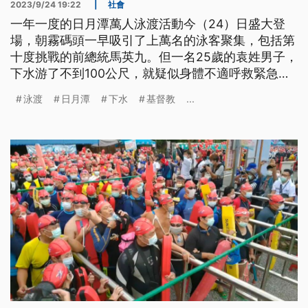
2023/9/24 19:22
|
社會
一年一度的日月潭萬人泳渡活動今（24）日盛大登
場，朝霧碼頭一早吸引了上萬名的泳客聚集，包括第
十度挑戰的前總統馬英九。但一名25歲的袁姓男子，
下水游了不到100公尺，就疑似身體不適呼救緊急送
醫，搶救後仍宣告不治。
泳渡
日月潭
下水
基督教
...