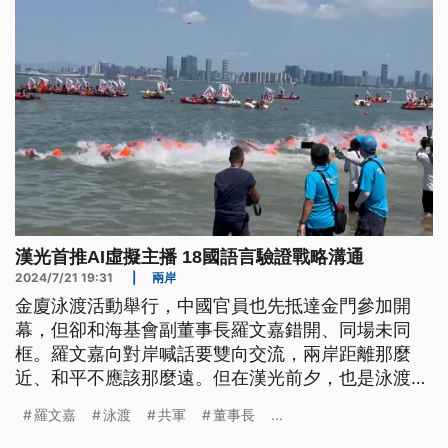
漢光首推AI虛擬主播 18國語言驗證戰略溝通
2024/7/21 19:31
|
兩岸
金廈泳渡活動舉行，中國官員也先抵達金門參加開
幕，但卻和海基會副董事長羅文嘉錯開、同場未同
框。羅文嘉向對岸喊話要雙向交流，兩岸距離那麼
近、和平不應該那麼遠。但在漢光前夕，也是泳渡活
動的前1天，共軍依然擾台。國軍除了掌握共軍動態
羅文嘉
泳渡
共軍
董事長
...
之外，這次漢光也將首次以AI虛擬主播，快速切換18