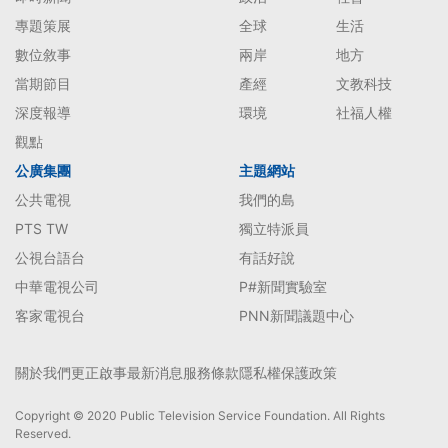
專題策展
全球
生活
數位敘事
兩岸
地方
當期節目
產經
文教科技
深度報導
環境
社福人權
觀點
公廣集團
主題網站
公共電視
我們的島
PTS TW
獨立特派員
公視台語台
有話好說
中華電視公司
P#新聞實驗室
客家電視台
PNN新聞議題中心
關於我們
更正啟事
最新消息
服務條款
隱私權保護政策
Copyright © 2020 Public Television Service Foundation. All Rights
Reserved.