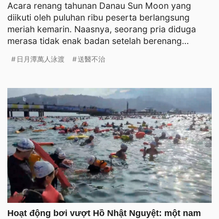
Acara renang tahunan Danau Sun Moon yang
diikuti oleh puluhan ribu peserta berlangsung
meriah kemarin. Naasnya, seorang pria diduga
merasa tidak enak badan setelah berenang
kurang dari 100 meter dan d
日月潭萬人泳渡
送醫不治
Hoạt động bơi vượt Hồ Nhật Nguyệt: một nam