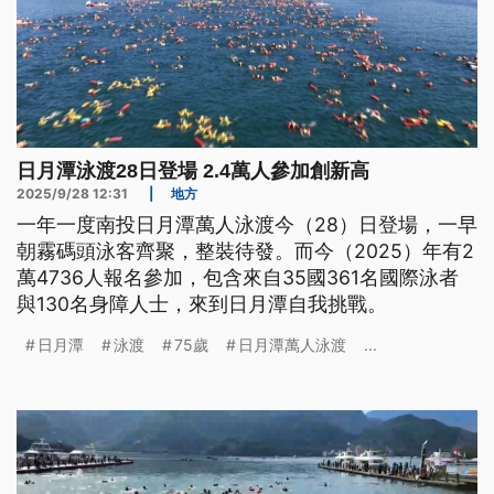
日月潭泳渡28日登場 2.4萬人參加創新高
2025/9/28 12:31
|
地方
一年一度南投日月潭萬人泳渡今（28）日登場，一早
朝霧碼頭泳客齊聚，整裝待發。而今（2025）年有2
萬4736人報名參加，包含來自35國361名國際泳者
與130名身障人士，來到日月潭自我挑戰。
日月潭
泳渡
75歲
日月潭萬人泳渡
...