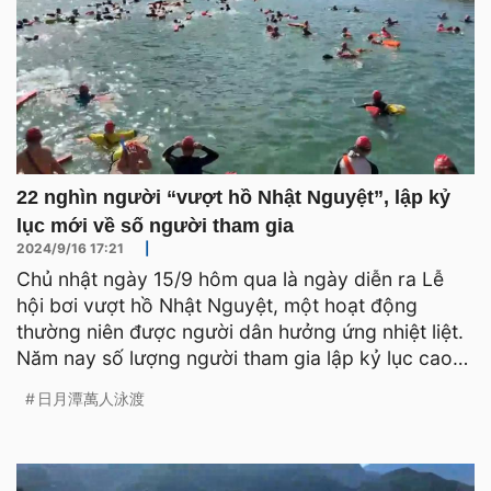
22 nghìn người “vượt hồ Nhật Nguyệt”, lập kỷ
lục mới về số người tham gia
2024/9/16 17:21
|
Chủ nhật ngày 15/9 hôm qua là ngày diễn ra Lễ
hội bơi vượt hồ Nhật Nguyệt, một hoạt động
thường niên được người dân hưởng ứng nhiệt liệt.
Năm nay số lượng người tham gia lập kỷ lục cao
mới, lên đến 22
日月潭萬人泳渡