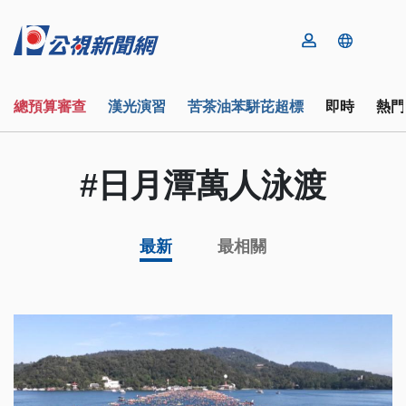
總預算審查
漢光演習
苦茶油苯駢芘超標
即時
熱門
#日月潭萬人泳渡
最新
最相關