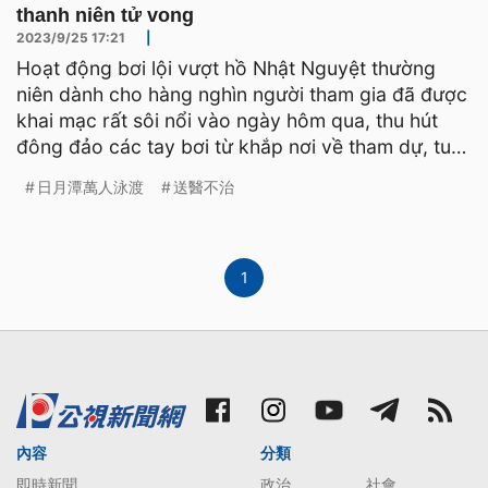
thanh niên tử vong
2023/9/25 17:21
|
Hoạt động bơi lội vượt hồ Nhật Nguyệt thường
niên dành cho hàng nghìn người tham gia đã được
khai mạc rất sôi nổi vào ngày hôm qua, thu hút
đông đảo các tay bơi từ khắp nơi về tham dự, tuy
nhiên, thật
日月潭萬人泳渡
送醫不治
1
內容
分類
即時新聞
政治
社會