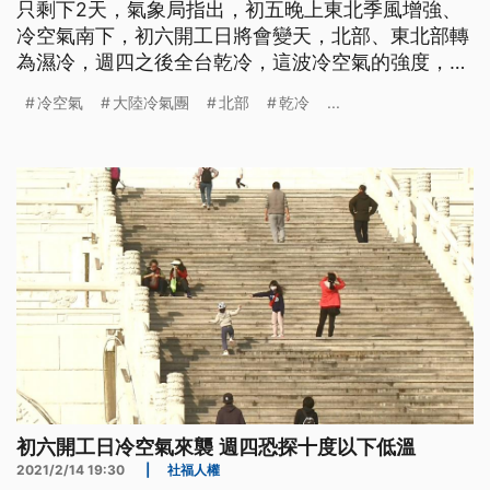
只剩下2天，氣象局指出，初五晚上東北季風增強、
冷空氣南下，初六開工日將會變天，北部、東北部轉
為濕冷，週四之後全台乾冷，這波冷空氣的強度，直
逼大陸冷氣團，最低溫可能下探10度。 春節連假邁
冷空氣
大陸冷氣團
北部
乾冷
...
入第五天，大年初三北部、東部地區有短暫陣雨，但
水氣持續減少，陽光從雲縫中露臉，許多民眾把握機
會到中正紀念堂賞櫻；中南部更是天氣穩定，民眾闔
家出遊，苗栗採草莓與賞櫻的人潮
初六開工日冷空氣來襲 週四恐探十度以下低溫
2021/2/14 19:30
|
社福人權