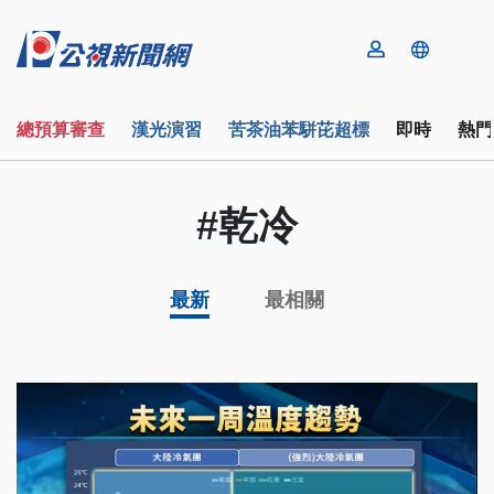
總預算審查
漢光演習
苦茶油苯駢芘超標
即時
熱門
#乾冷
最新
最相關