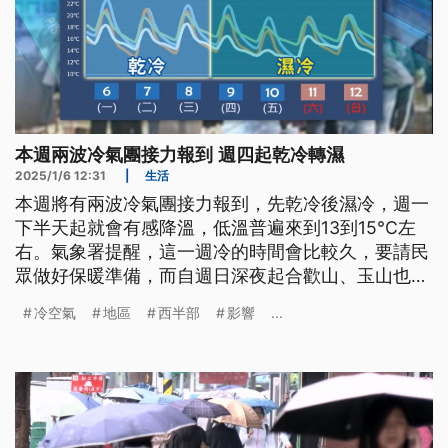
本週兩波冷氣團接力報到 週四起乾冷轉濕
2025/1/6 12:31
|
生活
本週將有兩波冷氣團接力報到，先乾冷後濕冷，週一
下半天起就會有感降溫，低溫普遍來到13到15°C左
右。氣象署提醒，這一週冷的時間會比較久，要請民
眾做好保暖準備，而自週日深夜起合歡山、玉山也陸
續降雪，再現銀白世界。
冷空氣
地區
西半部
影響
...