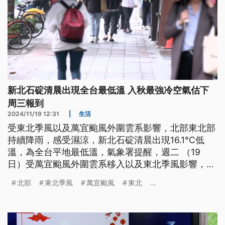
新北石碇清晨出現全台最低溫 入秋最強冷空氣估下
周三報到
2024/11/19 12:31
|
生活
受東北季風以及萬宜颱風外圍雲系影響，北部東北部
持續降雨，感受濕涼，新北石碇清晨出現16.1°C低
溫，為全台平地最低溫，氣象署提醒，週二 （19
日）受萬宜颱風外圍雲系移入以及東北季風影響，北
部東北部會持續降雨，而下週三起會再有一波較強的
北部
東北季風
萬宜颱風
東北
...
冷空氣南下，屆時將會是偏乾冷的天氣型態。