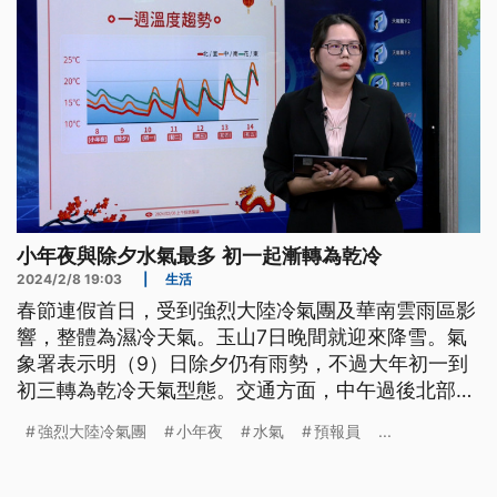
小年夜與除夕水氣最多 初一起漸轉為乾冷
2024/2/8 19:03
|
生活
春節連假首日，受到強烈大陸冷氣團及華南雲雨區影
響，整體為濕冷天氣。玉山7日晚間就迎來降雪。氣
象署表示明（9）日除夕仍有雨勢，不過大年初一到
初三轉為乾冷天氣型態。交通方面，中午過後北部國
1、國3部分路段車速一度不到30公里，國道5號南向
強烈大陸冷氣團
小年夜
水氣
預報員
...
也是車多不好走。