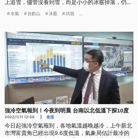
上追雪，儘管沒看到雪，而是小小的冰霰掉落，仍讓
他們開心拍照留念。不過，中央氣象署表示，隨著今
水氣
合歡山
冰霰
武嶺
...
（6）日晚開始水氣逐漸離開台灣，天氣逐漸轉乾，
追雪族想看入冬第一波降雪，還得再等等。
強冷空氣報到！今夜到明晨 台南以北低溫下探10度
2022/1/11 12:56
|
生活
今日起強冷空氣報到，各地氣溫越晚越冷，上午新北
市灣富貴角已經出現9.6度低溫，氣象局估計最冷的