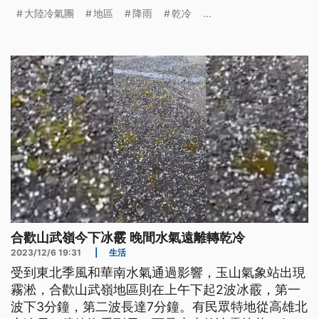
出現，不過到了週六投票日，各地都是晴朗穩定的好
大陸冷氣團
地區
降雨
乾冷
...
天氣。
合歡山武嶺今下冰霰 晚間水氣遠離轉乾冷
2023/12/6 19:31
|
生活
受到東北季風和華南水氣通過影響，玉山氣象站出現
霧淞，合歡山武嶺地區則在上午下起2波冰霰，第一
波下3分鐘，第二波長達7分鐘。有民眾特地從高雄北