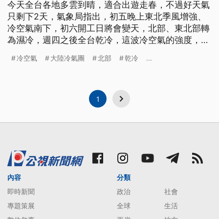
今天全台各地多雲到晴，適合出遊走春，不過好天氣
只剩下2天，氣象局指出，初五晚上東北季風增強、
冷空氣南下，初六開工日將會變天，北部、東北部轉
為濕冷，週四之後全台乾冷，這波冷空氣的強度，直
逼大陸冷氣團，最低溫可能下探10度。 春節連假邁
冷空氣
大陸冷氣團
北部
乾冷
...
入第五天，大年初三北部、東部地區有短暫陣雨，但
水氣持續減少，陽光從雲縫中露臉，許多民眾把握機
會到中正紀念堂賞櫻；中南部更是天氣穩定，民眾闔
家出遊，苗栗採草莓與賞櫻的人潮
1
內容
分類
即時新聞
政治
社會
專題策展
全球
生活