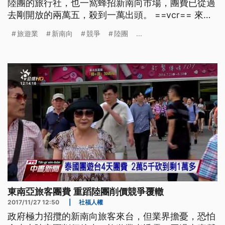
陸團的旅行社，也一窩蜂招新南向市場，團費已從過
去剛開放的兩萬五，殺到一萬出頭。 ==vcr== 來自
東南亞的旅客，在台灣商店挑選零食，在政府對新南
旅遊業
新南向
競爭
陸團
...
向旅客祭出免簽優惠後，旅遊業業者削價競爭的狀況
越來越激烈，以泰國團為例，來台四天三夜團費，在
剛開放免簽時最少是兩萬五起跳，現在殺到一萬多元
==旅遊
東南亞旅客團費 重蹈陸團削價競爭覆轍
2017/11/27 12:50
|
社福人權
政府極力招攬的新南向旅客來台，但業界擔憂，恐怕