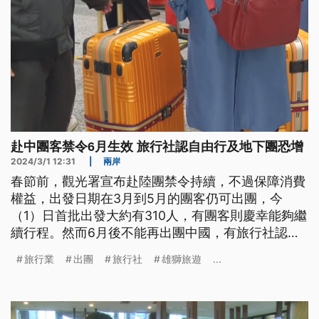
赴中團客禁令6月生效 旅行社認自由行及地下團恐增
2024/3/1 12:31
|
兩岸
春節前，觀光署宣布赴陸團禁令持續，不過保障消費
權益，出發日期在3月到5月的團客仍可出團，今
（1）日首批出發大約有310人，有團客則慶幸能夠繼
續行程。然而6月後不能再出團中國，有旅行社認為
自由行將會增多，不過，也有旅行社擔心可能出現走
旅行業
出團
旅行社
雄獅旅遊
...
地下團的狀況。