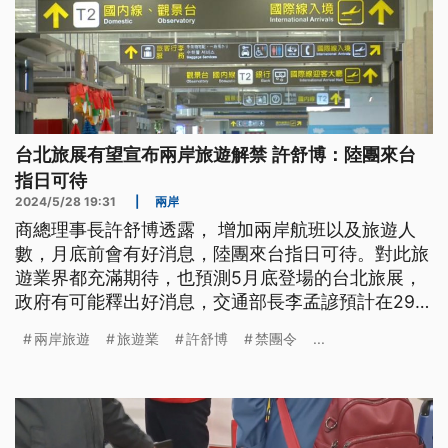
台北旅展有望宣布兩岸旅遊解禁 許舒博：陸團來台
指日可待
2024/5/28 19:31
|
兩岸
商總理事長許舒博透露， 增加兩岸航班以及旅遊人
數，月底前會有好消息，陸團來台指日可待。對此旅
遊業界都充滿期待，也預測5月底登場的台北旅展，
政府有可能釋出好消息，交通部長李孟諺預計在29日
和旅遊業者座談，旅行公會表示，將再度當面請命，
兩岸旅遊
旅遊業
許舒博
禁團令
...
希望儘快解除赴中禁團令。