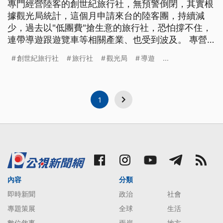
專門經營陸客的創世紀旅行社，無預警倒閉，其實根
據觀光局統計，這個月申請來台的陸客團，持續減
少，過去以"低團費"搶生意的旅行社，恐怕撐不住，
連帶導遊跟遊覽車等相關產業、也受到波及。 專營
陸客團的"創世紀旅行社"宣布倒閉，業界擔心這恐
創世紀旅行社
旅行社
觀光局
導遊
...
怕，只是剛開始。 因為創世紀旅行社，接待陸團
採"低團費模式"，先以低價組團招募遊客，再從購物
佣金賺回成本，也是不少台灣旅行社，搶陸客的經營
模式，一旦購物佣金不如預期
1
內容
分類
即時新聞
政治
社會
專題策展
全球
生活
數位敘事
兩岸
地方