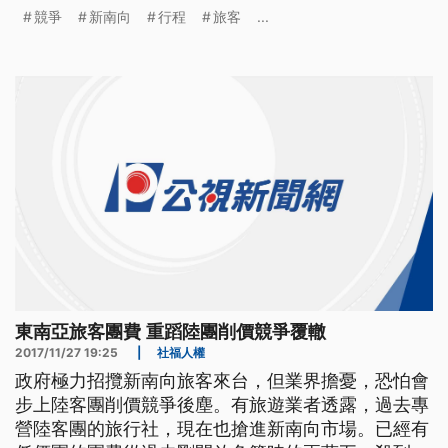
有一萬出頭。 這一行來自泰國五十多名旅客，是參
競爭
新南向
行程
旅客
...
加企業獎勵旅遊的高端團，行程第四天下午，來到中
正紀念堂參觀，他們對台灣建築很有興趣，不斷拍
照，談起這次台灣行程，都很滿意。 ==旅客== （故
宮)很漂亮
東南亞旅客團費 重蹈陸團削價競爭覆轍
2017/11/27 19:25
|
社福人權
政府極力招攬新南向旅客來台，但業界擔憂，恐怕會
步上陸客團削價競爭後塵。有旅遊業者透露，過去專
營陸客團的旅行社，現在也搶進新南向市場。已經有