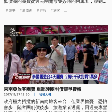
低價團的團費從過去剛開放免簽時的兩萬五，殺到只
有一萬出頭。 這一行來自泰國五十多名旅客，是參
競爭
新南向
行程
旅客
...
加企業獎勵旅遊的高端團，行程第四天下午，來到中
正紀念堂參觀，他們對台灣建築很有興趣，不斷拍
照，談起這次台灣行程，都很滿意。 ==旅客== （故
宮)很漂亮
東南亞旅客團費 重蹈陸團削價競爭覆轍
2017/11/27 12:50
|
社福人權
政府極力招攬的新南向旅客來台，但業界擔憂，恐怕
會步上陸客團削價後歩，旅遊業者透露，因過去專營