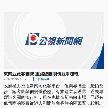
各團旅業者表示，要求3月赴台旅遊團簽全都停止，
對此觀光局表示，確實有聽到這樣的消息。 觀光局
業務組長劉士銘說：「目前外傳有聽到這樣的訊息，
但是觀光局目前還
東南亞旅客團費 重蹈陸團削價競爭覆轍
2017/11/27 19:25
|
社福人權
政府極力招攬新南向旅客來台，但業界擔憂，恐怕會
步上陸客團削價競爭後塵。有旅遊業者透露，過去專
營陸客團的旅行社，現在也搶進新南向市場。已經有
低價團的團費從過去剛開放免簽時的兩萬五，殺到只