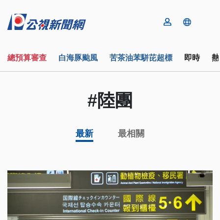
總預算審查
白海豚颱風
苦茶油苯駢芘超標
即時
熱
#陸團
最新
最相關