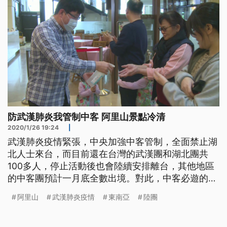
防武漢肺炎我管制中客 阿里山景點冷清
2020/1/26 19:24
|
武漢肺炎疫情緊張，中央加強中客管制，全面禁止湖
北人士來台，而目前還在台灣的武漢團和湖北團共
100多人，停止活動後也會陸續安排離台，其他地區
的中客團預計一月底全數出境。對此，中客必遊的阿
里山顯得冷清，旅館、店家生意大受影響。 中客團
阿里山
武漢肺炎疫情
東南亞
陸團
列為首要景點的阿里山，這幾天上山遊覽車大減，而
中客團造訪必買的茶葉伴手禮，會館內更是不見中客
團蹤影，取而代之的是東南亞旅行團。阿里山茶葉業