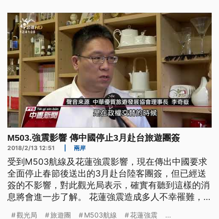
中客團造訪必買的茶葉伴手禮，會館內更是不見中客
團蹤影，取而代之的是東南亞旅行團。阿里山茶葉業
者說：「基本上我們是兩大支柱是陸
M503.強震影響 傳中國停止3月赴台旅遊團簽
2018/2/13 12:51
|
兩岸
受到M503航線及花蓮強震影響，現在傳出中國要求
全面停止春節後送出的3月赴台陸客團簽，但已經送
簽的不影響，對此觀光局表示，確實有聽到這樣的消
息將會進一步了解。 花蓮強震造成多人不幸罹難，
讓花蓮的觀光面臨困境，現在又傳出中國各省上週向
觀光局
旅遊團
M503航線
花蓮強震
...