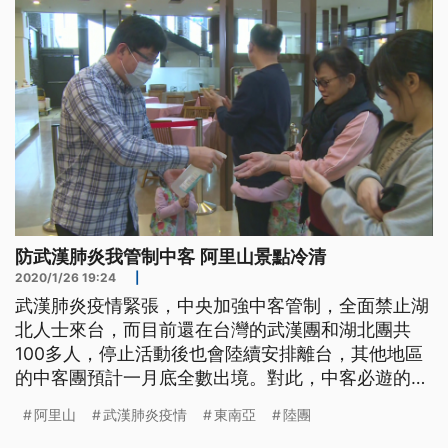
者說：「基本上我們是兩大支柱是陸
防武漢肺炎我管制中客 阿里山景點冷清
2020/1/26 19:24
|
武漢肺炎疫情緊張，中央加強中客管制，全面禁止湖
北人士來台，而目前還在台灣的武漢團和湖北團共
100多人，停止活動後也會陸續安排離台，其他地區
的中客團預計一月底全數出境。對此，中客必遊的阿
里山顯得冷清，旅館、店家生意大受影響。 中客團
阿里山
武漢肺炎疫情
東南亞
陸團
列為首要景點的阿里山，這幾天上山遊覽車大減，而