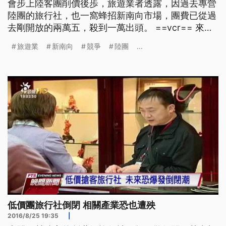
會步上陸客團削價後歩，旅遊業者透露，因過去專營
陸團的旅行社，也一窩蜂招新南向市場，團費已從過
去剛開放的兩萬五，殺到一萬出頭。 ==vcr== 來自
東南亞的旅客，在台灣商店挑選零食，在政府對新南
旅遊業
新南向
競爭
陸團
...
向旅客祭出免簽優惠後，旅遊業業者削價競爭的狀況
越來越激烈，以泰國團為例，來台四天三夜團費，在
剛開放免簽時最少是兩萬五起跳，現在殺到一萬多元
==旅遊
低價團旅行社倒閉 相關產業恐也遭殃
2016/8/25 19:35
|