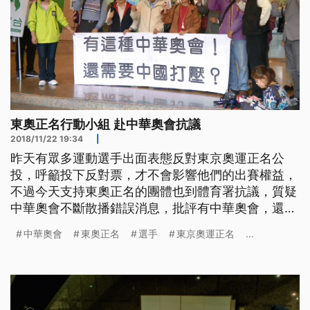
東奧正名行動小組 赴中華奧會抗議
2018/11/22 19:34
|
昨天有眾多運動選手出面表態反對東京奧運正名公
投，呼籲投下反對票，才不會影響他們的出賽權益，
不過今天支持東奧正名的團體也到體育署抗議，質疑
中華奧會不斷散播錯誤消息，批評有中華奧會，還需
要中國打壓嗎？ 選在運動選手出面呼籲反對東奧正
中華奧會
東奧正名
選手
東京奧運正名
...
名公投的隔天，支持正名的團體帶著旗幟標語，22號
下午來到中華奧會辦公室樓下，並先替他們改名，在
大門口貼上中國台北奧林匹克委員會海報，行動小組
強調公投根本不會影響選手將來的參