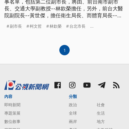
事名單，包括第二位副市長，將由、前台南市副市
長、交通大學副教授--林欽榮擔任，另外，前台大醫
院副院長--黃世傑，擔任衛生局長、而體育局長--楊
忠和，則是由紀政推薦。今天、柯文哲也發下豪語，
副市長
柯文哲
林欽榮
台北市長
...
他說要讓台北市在八年內、超越新加坡。 喊出超越
藍綠的下任台北市長柯文哲，他的人事布局備受關
注，除了已經宣布的副市長鄧家基，柯文哲上午接受
電台專訪時表示，將由交
1
內容
分類
即時新聞
政治
社會
專題策展
全球
生活
數位敘事
兩岸
地方