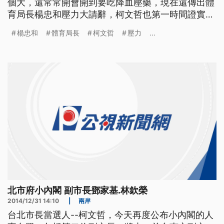
個大，還常常開會開到要吃降血壓藥，現在還傳出體
育局長楊忠和壓力大請辭，柯文哲也第一時間證實。
==台北市長 柯文哲== 上班再處理 因為這個總是要
楊忠和
體育局長
柯文哲
壓力
...
面對面 當面談有哪些困難或什麼的 我們再處理吧 明
天上班以後再處理 底下局處首長求去，南下參訪的
柯文哲雖然沒有否認，但楊忠和請辭消息
北市府小內閣 副市長鄧家基.林欽榮
2014/12/31 14:10
|
兩岸
台北市長當選人--柯文哲，今天再度公布小內閣的人