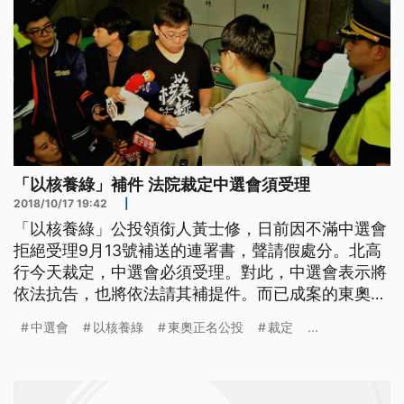
「以核養綠」補件 法院裁定中選會須受理
2018/10/17 19:42
|
「以核養綠」公投領銜人黃士修，日前因不滿中選會
拒絕受理9月13號補送的連署書，聲請假處分。北高
行今天裁定，中選會必須受理。對此，中選會表示將
依法抗告，也將依法請其補提件。而已成案的東奧正
名公投，則在今天遭到中國國台辦嚴正譴責，認為利
中選會
以核養綠
東奧正名公投
裁定
...
用公投謀求正名，不過是自欺欺人。 打開車廂，擺
放著一箱箱的文件，以核養綠公投領銜人黃士修帶著
義工，將補送的23000餘份連署書送進中選會。
「我們是根據高等行政法院，1