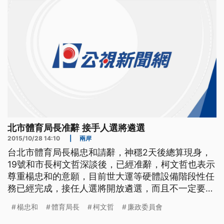
北市體育局長准辭 接手人選將遴選
2015/10/28 14:10
|
兩岸
台北市體育局長楊忠和請辭，神穩2天後總算現身，
19號和市長柯文哲深談後，已經准辭，柯文哲也表示
尊重楊忠和的意願，目前世大運等硬體設備階段性任
務已經完成，接任人選將開放遴選，而且不一定要體
育界人士。 ==台北市長 柯文哲== 他幾乎我們交待
楊忠和
體育局長
柯文哲
廉政委員會
的工作 他都做完了 那再下來就是說剩下一些 新的問