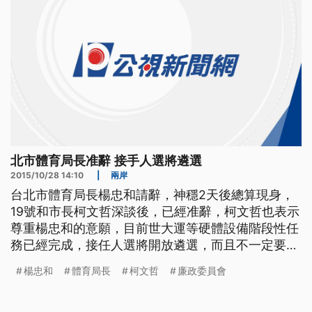
北市體育局長准辭 接手人選將遴選
2015/10/28 14:10
|
兩岸
台北市體育局長楊忠和請辭，神穩2天後總算現身，
19號和市長柯文哲深談後，已經准辭，柯文哲也表示
尊重楊忠和的意願，目前世大運等硬體設備階段性任
務已經完成，接任人選將開放遴選，而且不一定要體
育界人士。 ==台北市長 柯文哲== 他幾乎我們交待
楊忠和
體育局長
柯文哲
廉政委員會
的工作 他都做完了 那再下來就是說剩下一些 新的問
題就是行銷 是不是不一定要從 體育界的人士出任 至
於楊忠和萌生辭意，最初被認為是