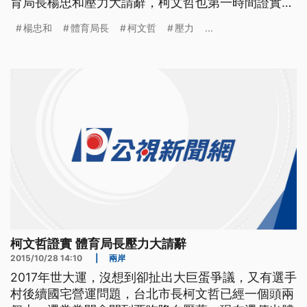
育局長楊忠和壓力大請辭，柯文哲也第一時間證實。
==台北市長 柯文哲== 上班再處理 因為這個總是要
楊忠和
體育局長
柯文哲
壓力
...
面對面 當面談有哪些困難或什麼的 我們再處理吧 明
天上班以後再處理 底下局處首長求去，南下參訪的
柯文哲雖然沒有否認，但楊忠和請辭消息
柯文哲證實 體育局長壓力大請辭
2015/10/28 14:10
|
兩岸
2017年世大運，沒想到卻扯出大巨蛋爭議，又有選手
村後續國宅營運問題，台北市長柯文哲已經一個頭兩