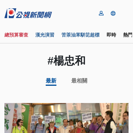
總預算審查
漢光演習
苦茶油苯駢芘超標
即時
熱門
#楊忠和
最新
最相關