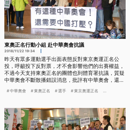
東奧正名行動小組 赴中華奧會抗議
2018/11/22 19:34
|
昨天有眾多運動選手出面表態反對東京奧運正名公
投，呼籲投下反對票，才不會影響他們的出賽權益，
不過今天支持東奧正名的團體也到體育署抗議，質疑
中華奧會不斷散播錯誤消息，批評有中華奧會，還需
要中國打壓嗎？ 選在運動選手出面呼籲反對東奧正
中華奧會
東奧正名
選手
東京奧運正名
...
名公投的隔天，支持正名的團體帶著旗幟標語，22號
下午來到中華奧會辦公室樓下，並先替他們改名，在
大門口貼上中國台北奧林匹克委員會海報，行動小組
強調公投根本不會影響選手將來的參