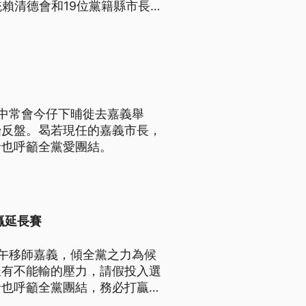
賴清德會和19位黨籍縣市長
中常會今仔下晡徙去嘉義舉
始反盤。曷若現任的嘉義市長，
倫也呼籲全黨愛團結。
贏延長賽
午移師嘉義，傾全黨之力為候
樣有不能輸的壓力，請假投入選
倫也呼籲全黨團結，務必打贏接