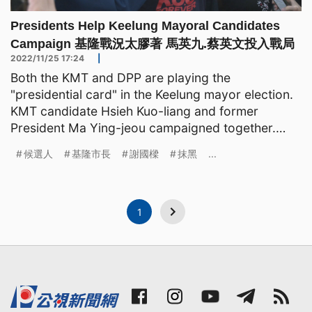
Presidents Help Keelung Mayoral Candidates
Campaign 基隆戰況太膠著 馬英九.蔡英文投入戰局
2022/11/25 17:24
|
Both the KMT and DPP are playing the
"presidential card" in the Keelung mayor election.
KMT candidate Hsieh Kuo-liang and former
President Ma Ying-jeou campaigned together.
Meanwhile, President Tsai I
候選人
基隆市長
謝國樑
抹黑
...
1