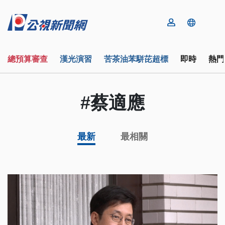
總預算審查
漢光演習
苦茶油苯駢芘超標
即時
熱門
#蔡適應
最新
最相關