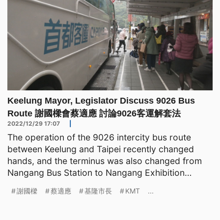
Keelung Mayor, Legislator Discuss 9026 Bus
Route 謝國樑會蔡適應 討論9026客運解套法
2022/12/29 17:07
|
The operation of the 9026 intercity bus route
between Keelung and Taipei recently changed
hands, and the terminus was also changed from
Nangang Bus Station to Nangang Exhibition
Center. Keelung City M
謝國樑
蔡適應
基隆市長
KMT
...