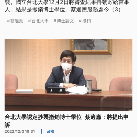
襲。國立台北大學12月2日將審查結果掛號寄給當事
人，結果是撤銷博士學位。蔡適應服務處今（3）天
下午2時在臉書上發出聲明，表示雖然尚未接獲學倫
蔡適應
台北大學
博士論文
撤銷
...
會通知書，但已經知悉撤銷博士學位。蔡適應說，針
對博士論文本文部份附註漏列，以及對師長與母校造
成的困擾，再次深表歉意，同時尊重審議結果。蔡適
應強調，將維護自己的權益，依法提
台北大學認定抄襲撤銷博士學位 蔡適應：將提出申
訴
2022/12/3 19:31
|
政治