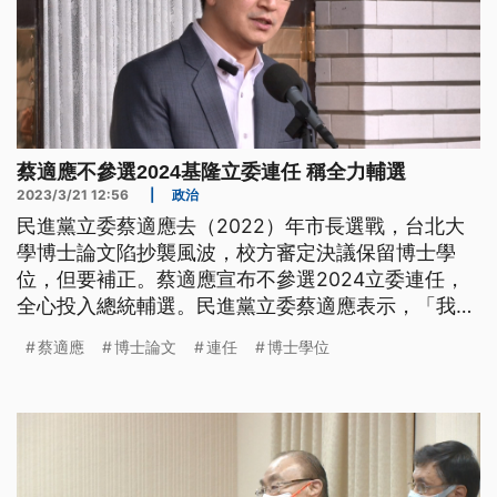
蔡適應不參選2024基隆立委連任 稱全力輔選
2023/3/21 12:56
|
政治
民進黨立委蔡適應去（2022）年市長選戰，台北大
學博士論文陷抄襲風波，校方審定決議保留博士學
位，但要補正。蔡適應宣布不參選2024立委連任，
全心投入總統輔選。民進黨立委蔡適應表示，「我有
跟所有關心適應的好朋友都有談過，我想他們都能理
蔡適應
博士論文
連任
博士學位
解適應的想法，我最重要的是希望台灣好、基隆好，
適應會覺得我在不同的角色可以扮演更多重要的工
作，所以我會努力做好輔選的工作。」蔡適應強調是
經審慎思考做出的決定。由於去年市