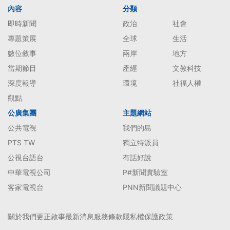
內容
分類
即時新聞
政治
社會
專題策展
全球
生活
數位敘事
兩岸
地方
當期節目
產經
文教科技
深度報導
環境
社福人權
觀點
公廣集團
主題網站
公共電視
我們的島
PTS TW
獨立特派員
公視台語台
有話好說
中華電視公司
P#新聞實驗室
客家電視台
PNN新聞議題中心
關於我們
更正啟事
最新消息
服務條款
隱私權保護政策