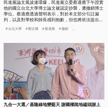
民進黨論文風波連環爆，民進黨立委蔡適應下午證實
他的國立台北大學博士論文被認定抄襲，遭撤銷博士
學位。蔡適應透過聲明表示，對於本文部分引註漏
列，以及對學校和師長感到抱歉，但也將依法提出申
訴。另外桃園市長鄭文燦論文抄襲昨天遭台大撤銷碩
台北大學
鄭文燦
蔡適應
撤銷
...
士學位，今天也親自回應，表示會為疏失負起責任，
願意道歉。
九合一大選／基隆綠地變藍天 謝國樑跪地磕頭謝上