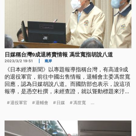
日媒稱台灣9成退將賣情報 馮世寬指胡說八道
2023/3/2 19:51
|
兩岸
《日本經濟新聞》以專題報導指稱台灣，有高達9成
的退役軍官，前往中國出售情報，退輔會主委馮世寬
回應，認為日媒胡說八道。而國防部也表示，說這項
報導，是憑空杜撰，未經查證，就以聳動標題來汙衊
我國軍官，因此外交部也要求駐日本代表處，要求該
退役軍官
退輔會
日媒
馮世寬
...
報能鄭重澄清。