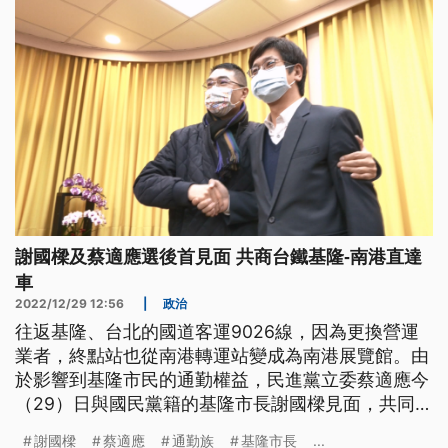
謝國樑及蔡適應選後首見面 共商台鐵基隆-南港直達
車
2022/12/29 12:56
|
政治
往返基隆、台北的國道客運9026線，因為更換營運
業者，終點站也從南港轉運站變成為南港展覽館。由
於影響到基隆市民的通勤權益，民進黨立委蔡適應今
（29）日與國民黨籍的基隆市長謝國樑見面，共同討
論解套的方法，這也是兩人在市長選舉後的首次見
謝國樑
蔡適應
通勤族
基隆市長
...