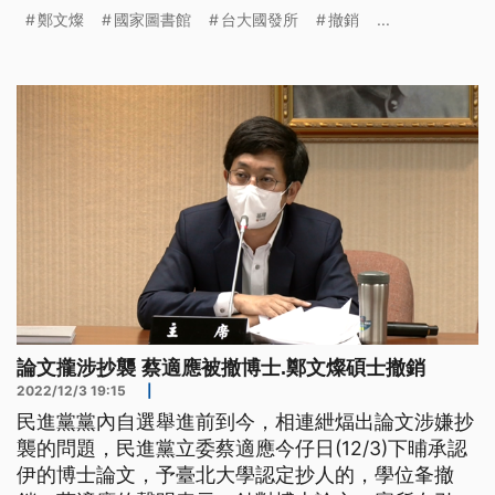
時候所指導的學生論文，不過教育部長潘文忠回應，
鄭文燦
國家圖書館
台大國發所
撤銷
...
不要因為個案就讓台灣的學術進入國家的管制。
論文攏涉抄襲 蔡適應被撤博士.鄭文燦碩士撤銷
2022/12/3 19:15
|
民進黨黨內自選舉進前到今，相連紲煏出論文涉嫌抄
襲的問題，民進黨立委蔡適應今仔日(12/3)下晡承認
伊的博士論文，予臺北大學認定抄人的，學位夆撤