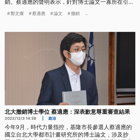
銷。蔡適應的聲明表示，針對博士論文一寡所在引用
標註漏勾去，感覺真失禮，毋過伊會依法提出申訴。
鄭文燦
蔡適應
論文
撤銷
...
另外，桃園市長鄭文燦，昨昏嘛因為臺大認定伊的論
文抄人的，碩士學位夆撤銷，今仔日伊出面回應，講
願意擔責任、會失禮。
北大撤銷博士學位 蔡適應：深表歉意尊重審查結果
2022/12/3 14:38
|
政治
今年9月，時代力量指控，基隆市長參選人蔡適應的
國立台北大學都市計畫研究所的博士論文，涉及抄