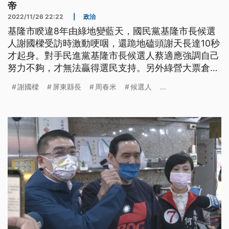
帝
2022/11/26 22:22
|
政治
基隆市睽違8年由綠地變藍天，國民黨基隆市長候選
人謝國樑受訪時激動哽咽，還跪地磕頭謝天長達10秒
才起身。對手民進黨基隆市長候選人蔡適應強調自己
努力不夠，才無法贏得選民支持。另外綠營大票倉屏
東縣，開票過程藍綠票數意外拉鋸，最後民進黨籍候
謝國樑
屏東縣長
周春米
候選人
...
選人周春米以不到1萬票差距當選，藍營候選人蘇清
泉認為票數有爭議，不承認敗選，將委由律師採取法
律途徑，不排除驗票。